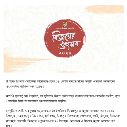
বাংলাদেশ শিল্পকলা একাডেমির আয়োজনে দেশের ১৫ জেলায় বিজয়ের মাসের অনুষ্ঠান ও রিকশা শ্রমিকদের
আলোকচিত্র প্রশিক্ষণ শুরু হয়েছে।
আজ ‘ঐ ধূমকেতু আর উল্কাতে, চায় সৃষ্টিটাকে উল্টাতে’ প্রতিপাদ্যে বাংলাদেশ শিল্পকলা একাডেমির সংগীত, নৃত্য
ও আবৃত্তি বিভাগের আয়োজনে শুরু হলো বিজয়ের অনুষ্ঠান।
কর্মসূচির অংশ হিসেবে বুধবার সন্ধ্যা সাড়ে ৫ টায় টাঙ্গাইল ও পিরোজপুর-এ অনুষ্ঠান আয়োজন করা হয়। ১৯
ডিসেম্বর , সন্ধ্যা সাড়ে ৫ টায় বরগুনা, মানিকগঞ্জ, দিনাজপুর, কিশোরগঞ্জ, গোপালগঞ্জ, ফেনী, চট্টগ্রাম, সিরাজগঞ্জ,
বাগেরহাট, রাজশাহী, ঝিনাইদহ ও বান্দরবান এবং ২০ ডিসেম্বর কক্সবাজার-এ বিজয়ের অনুষ্ঠান আয়োজন করা
হবে।