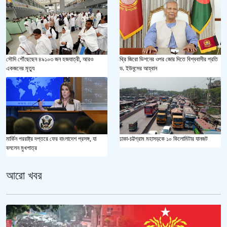
সৌদি পৌঁছেছেন ৪৯১০৩ জন হজযাত্রী, আরও
থ্রি জিরো ভিশনের ওপর জোর দিতে বিশ্ববাসীর প্রতি
একজনের মৃত্যু
ড. ইউনূসের আহ্বান
মার্কিন পররাষ্ট্র দপ্তরে ফের বাংলাদেশ প্রসঙ্গ, যা
ঢাকা-চট্টগ্রাম মহাসড়কে ১০ কিলোমিটার যানজট
বললেন মুখপাত্র
আরো খবর