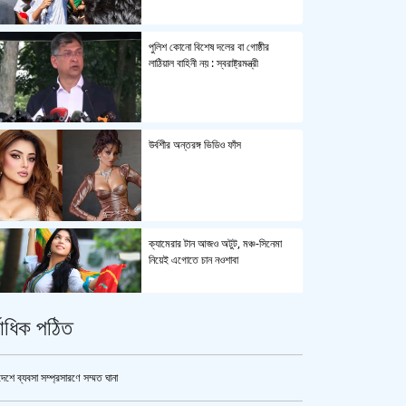
পুলিশ কোনো বিশেষ দলের বা গোষ্ঠীর
লাঠিয়াল বাহিনী নয় : স্বরাষ্ট্রমন্ত্রী
উর্বশীর অন্তরঙ্গ ভিডিও ফাঁস
ক্যামেরার টান আজও অটুট, মঞ্চ-সিনেমা
নিয়েই এগোতে চান নওশাবা
্বাধিক পঠিত
এসএসসি ও সমমানের পরীক্ষার ফলাফল ১০
আগস্ট
দেশে ব্যবসা সম্প্রসারণে সম্মত ঘানা