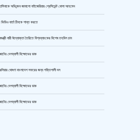
াসিনাকে অভিনন্দন জানালো নাইজেরিয়ার প্রেসিডেন্ট বোলা আহমেদ
কী কারণে ইরানে অভিযান স্থগিত
রেখেছেন, জানালেন ট্রাম্প
 ভিডিও বার্তা চীনকে শান্ত করতে
নমন্ত্রী নারী উদ্যোক্তা তৈরিতে বিশ্বব্যাংকের বিশেষ তহবিল চান
একরামুল হত্যা : হাসিনা-বেনজীরসহ ৮
জনের নামে গ্রেপ্তারি পরোয়ানা
োটের দেশব্যাপী বিক্ষোভের ডাক
রেলিয়ার ঘোষণা বাংলাদেশ সফরের জন্য শক্তিশালী দল
ভারতের শিক্ষামন্ত্রী ধর্মেন্দ্র প্রধানের
পদত্যাগ
োটের দেশব্যাপী বিক্ষোভের ডাক
োটের দেশব্যাপী বিক্ষোভের ডাক
কোনো সেটেলমেন্ট হবে না, থার্ড টার্মিনাল
কেটার আল আমিন,ফের বিয়ে করলেন
প্রকল্পে দুর্নীতিকারীদের ছাড় নয়
ুর মহাসড়ক অবরোধ,সিটি করপোরেশনের গাড়ি চাপায় শ্রমিক নিহত