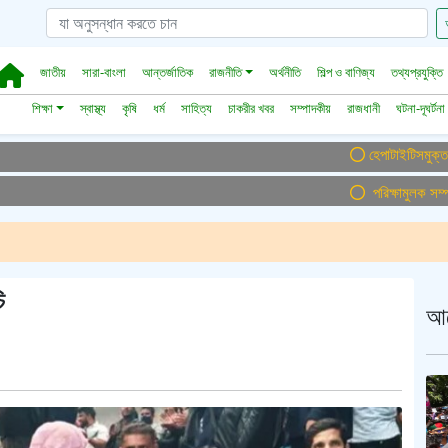
জাতীয়
সারা-বাংলা
আন্তর্জাতিক
রাজনীতি
অর্থনীতি
শিল্প ও বাণিজ্য
তথ্যপ্রযুক্তি
শিক্ষা
স্বাস্থ্য
কৃষি
ধর্ম
সাহিত্য
চাকরীর খবর
সম্পাদকীয়
রাজধানী
ঘটনা-দূঘর্টনা
হেপাটাইটিসমুক্ত বাংলাদেশ
পরিক্ষামুলক সম্প্রচার
ি
আ