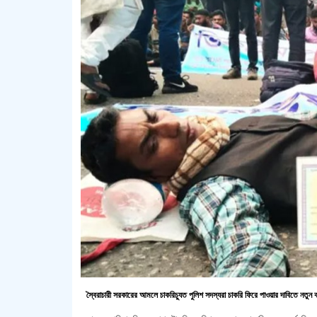
স্বৈরাচারী সরকারের আমলে চাকরিচ্যুত পুলিশ সদস্যরা চাকরি ফিরে পাওয়ার দাবিতে নতু