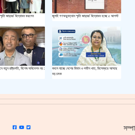
সয়াবি
স্মৃতি জাদুঘর’ উদ্বোধন করলেন
জুলাই গণঅভ্যুত্থান স্মৃতি জাদুঘর’ উদ্বোধন হচ্ছে ৫ আগস্ট
জাল ভ
‘শ্লী
শহীদ 
ে নতুন রাষ্ট্রপতি, বিশেষ অধিবেশন নয় :
বদলে যাচ্ছে দেশের বিমান ও পর্যটন খাত, ডিসেম্বরে আসছে
স্বরাষ
বড় চমক
খুলন
আজ ম
দেশের
সম্প
একুশে