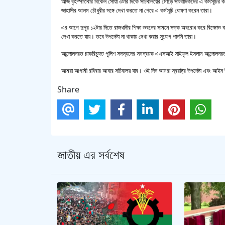
আজ বৃহস্পতিবার বিকেল সোয়া ৩টার দিকে সচিবালয়ের মোড়ে সাংবাদিকদের এ কর্মসূচির কথা জ
জাহাঙ্গীর আলম চৌধুরীর সঙ্গে দেখা করতে না পেরে এ কর্মসূচি ঘোষণা করেন তারা।
এর আগে দুপুর ১২টার দিতে রাজধানীর শিক্ষা ভবনের সামনে সড়ক অবরোধ করে বিক্ষোভ করেন চ
দেখা করতে যায়। তবে উপদেষ্টা না থাকায় দেখা করার সুযোগ পাননি তারা।
আন্দোলনরত চাকরিচ্যুত পুলিশ সদস্যদের সমন্বয়ক এএসআই সাইফুল ইসলাম আন্দোলনরত চ
আমরা আগামী রবিবার আবার সচিবালয় যাব। ওই দিন আমরা স্বরাষ্ট্র উপদেষ্টা এবং আইন উপ
Share
জাতীয় এর সর্বশেষ