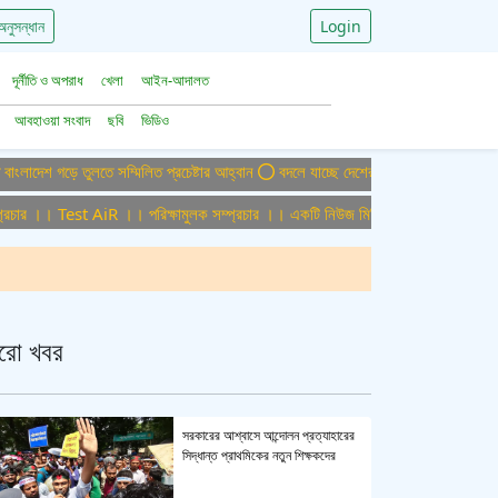
অনুসন্ধান
Login
দূর্নীতি ও অপরাধ
খেলা
আইন-আদালত
আবহাওয়া সংবাদ
ছবি
ভিডিও
 গড়ে তুলতে সম্মিলিত প্রচেষ্টার আহ্বান
বদলে যাচ্ছে দেশের বিমান ও পর্যটন খাত, ডিসেম্বর
 ।। Test AiR ।। পরিক্ষামুলক সম্প্রচার ।। একটি নিউজ মিডিয়া হাউজের জন্য অফিস এডমি
রো খবর
সরকারের আশ্বাসে আন্দোলন প্রত্যাহারের
সিদ্ধান্ত প্রাথমিকের নতুন শিক্ষকদের