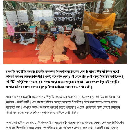
রাজধানীর মহাখালীর সরকারি তিতুমীর কলেজকে বিশ্ববিদ্যালয় হিসেবে ঘোষণার দাবিতে টানা ষষ্ঠ দিনের মতো
আমরণ অনশনে করছেন শিক্ষার্থীরা। একই সঙ্গে আজ বেলা ১১টা থেকে রাত ১০টা পর্যন্ত ‘বারাসাত ব্যারিকেড টু
নর্থ সিটি’ কর্মসূচি পালন করতে ক্যাম্পাসের জড়ো হচ্ছেন অন্যান্য ছাত্ররা। তবে এখন পর্যন্ত এই কর্মসূচির
সমর্থনে কাউকে কোনো ধরনের বক্তব্য কিংবা কার্যক্রম পালন করতে দেখা যায়নি।
সোমবার (৩ ফেব্রুয়ারি) সকাল থেকে তিতুমীর কলেজ ঘুরে দেখা গেছে, কলেজের মূল ফটকের সামনে অনশন
করছেন ৬ জন শিক্ষার্থী। এর চারপাশে দাঁড়িয়ে আছেন অন্যান্য শিক্ষার্থীরা। আর ক্যাম্পাসের ভেতরে চলছে
সরস্বতী পূজা। সেখানে অবাধে দর্শনার্থীরা প্রবেশ করতে পারছেন। এছাড়া এর বাইরে অন্য কোনো কার্যক্রম
কিংবা অবরোধের সমর্থনে মিছিল স্লোগান দিতে কাউকে দেখা যায়নি।
আজ বেলা ১১টা থেকে রাত ১০টা পর্যন্ত টানা ব্যারিকেড (অবরোধ) কর্মসূচি পালনের ঘোষণা দেন সরকারি তিতুমীর
কলেজের শিক্ষার্থীরা। তারা জানান, মহাখালীর ঢাকা-ময়মনসিংহ মহাসড়ক, রেল গেট, আমতলী মোড়, গুলশান