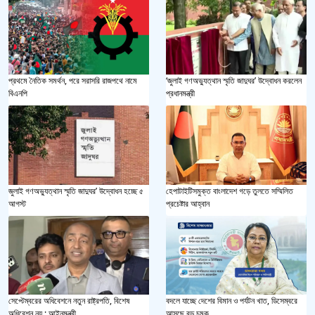
প্রথমে নৈতিক সমর্থন, পরে সরাসরি রাজপথে নামে
‘জুলাই গণঅভ্যুত্থান স্মৃতি জাদুঘর’ উদ্বোধন করলেন
বিএনপি
প্রধানমন্ত্রী
জুলাই গণঅভ্যুত্থান স্মৃতি জাদুঘর’ উদ্বোধন হচ্ছে ৫
হেপাটাইটিসমুক্ত বাংলাদেশ গড়ে তুলতে সম্মিলিত
আগস্ট
প্রচেষ্টার আহ্বান
সেপ্টেম্বরের অধিবেশনে নতুন রাষ্ট্রপতি, বিশেষ
বদলে যাচ্ছে দেশের বিমান ও পর্যটন খাত, ডিসেম্বরে
অধিবেশন নয় : আইনমন্ত্রী
আসছে বড় চমক