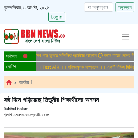
বৃহস্পতিবার, ৬ আগস্ট, ২০২৬
অনুসন্ধান
Login
াটাইটিসমুক্ত বাংলাদেশ গড়ে তুলতে সম্মিলিত প্রচেষ্টার আহ্বান
বদলে যাচ্ছে দেশের বিমান ও
সর্বশেষ
নোটিশ
িক্ষামুলক সম্প্রচার ।। Test AiR ।। পরিক্ষামুলক সম্প্রচার ।। একটি নিউজ মিডিয়া হা
জাতীয় 1
ষষ্ঠ দিনে গড়িয়েছে তিতুমীর শিক্ষার্থীদের অনশন
Rakibul isalam
প্রকাশ :
সোমবার, ৩ ফেব্রুয়ারী, ২০২৫