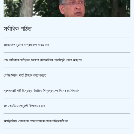
সর্বাধিক পঠিত
বাংলাদেশে ব্যবসা সম্প্রসারণে সম্মত ঘানা
শেখ হাসিনাকে অভিনন্দন জানালো নাইজেরিয়ার প্রেসিডেন্ট বোলা আহমেদ
পুলিশ কোনো বিশেষ দলের বা গোষ্ঠীর লাঠিয়াল বাহিনী নয় : স্বরাষ্ট্রমন্ত্রী
মেসির ভিডিও বার্তা চীনকে শান্ত করতে
প্রধানমন্ত্রী নারী উদ্যোক্তা তৈরিতে বিশ্বব্যাংকের বিশেষ তহবিল চান
বাম জোটের দেশব্যাপী বিক্ষোভের ডাক
অস্ট্রেলিয়ার ঘোষণা বাংলাদেশ সফরের জন্য শক্তিশালী দল