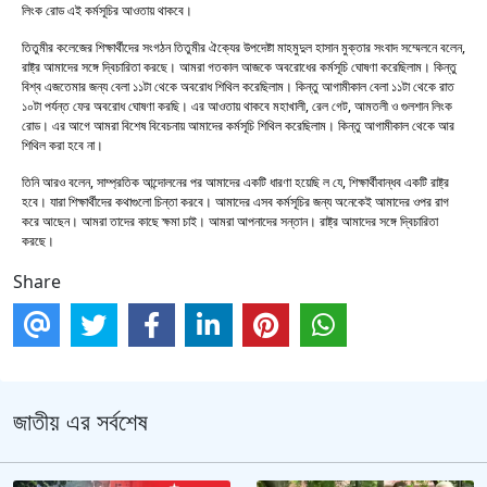
লিংক রোড এই কর্মসূচির আওতায় থাকবে।
তিতুমীর কলেজের শিক্ষার্থীদের সংগঠন তিতুমীর ঐক্যের উপদেষ্টা মাহমুদুল হাসান মুক্তার সংবাদ সম্মেলনে বলেন,
রাষ্ট্র আমাদের সঙ্গে দ্বিচারিতা করছে। আমরা গতকাল আজকে অবরোধের কর্মসূচি ঘোষণা করেছিলাম। কিন্তু
বিশ্ব এজতেমার জন্য বেলা ১১টা থেকে অবরোধ শিথিল করেছিলাম। কিন্তু আগামীকাল বেলা ১১টা থেকে রাত
১০টা পর্যন্ত ফের অবরোধ ঘোষণা করছি। এর আওতায় থাকবে মহাখালী, রেল গেট, আমতলী ও গুলশান লিংক
রোড। এর আগে আমরা বিশেষ বিবেচনায় আমাদের কর্মসূচি শিথিল করেছিলাম। কিন্তু আগামীকাল থেকে আর
শিথিল করা হবে না।
তিনি আরও বলেন, সাম্প্রতিক আন্দোলনের পর আমাদের একটি ধারণা হয়েছি ল যে, শিক্ষার্থীবান্ধব একটি রাষ্ট্র
হবে। যারা শিক্ষার্থীদের কথাগুলো চিন্তা করবে। আমাদের এসব কর্মসূচির জন্য অনেকেই আমাদের ওপর রাগ
করে আছেন। আমরা তাদের কাছে ক্ষমা চাই। আমরা আপনাদের সন্তান। রাষ্ট্র আমাদের সঙ্গে দ্বিচারিতা
করছে।
Share
জাতীয় এর সর্বশেষ