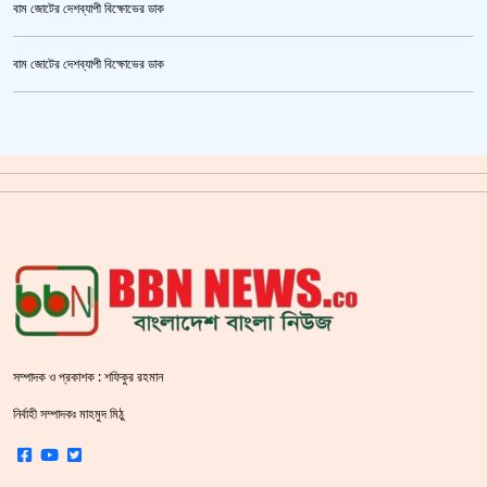
বাম জোটের দেশব্যাপী বিক্ষোভের ডাক
উর্বশীর অন্তরঙ্গ ভিডিও ফাঁস
বাম জোটের দেশব্যাপী বিক্ষোভের ডাক
ক্রিকেটার আল আমিন,ফের বিয়ে করলেন
গাজীপুর মহাসড়ক অবরোধ,সিটি করপোরেশনের গাড়ি চাপায় শ্রমিক নিহত
সয়াবিন তেলের দাম লিটারে কমলো ১০ টাকা
জাল ভিসায় ইউরোপে মানুষ পাঠানোর অভিযোগে,শাহজালাল থেকে গ্রেপ্তার পাঁচজন
‘শ্লীলতাহানির সত্যতা’ মিলেছে শিক্ষক মুরাদের বিরুদ্ধে
ক্যামেরার টান আজও অটুট, মঞ্চ-সিনেমা নিয়েই এগোতে চান নওশাবা
সম্পাদক ও প্রকাশক : শফিকুর রহমান
শহীদ বেদীতে ফুল হাতে মানুষের ঢল
নির্বাহী সম্পাদকঃ মাহমুদ মিঠু
স্বরাষ্ট্রমন্ত্রীর হুঁশিয়ারি বিএনপিকে ক‌ঠোর হ‌স্তে দমন করা হবে :