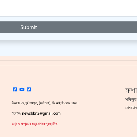
Submit
সম্প
শফিকুর
ঠিকানাঃ ১৭,পূর্ব রামপুরা, (৪র্থ তলা), ডি.আই.টি রোড, ঢাকা।
যোগাযো
ইমেইলঃ newsbbn2@gmail.com
তথ্য ও সম্প্রচার মন্ত্রানালায়ে প্রস্থাবিত