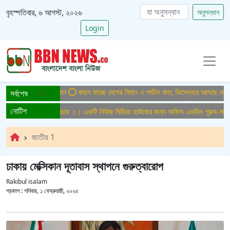
বৃহস্পতিবার, ৬ আগস্ট, ২০২৬
অনুসন্ধান
Login
িত প্রচেষ্টার আহ্বান
বদলে যাচ্ছে দেশের বিমান ও পর্যটন খাত, ডিসেম্বরে আসছে বড় চমক
সর্বশেষ
নোটিশ
 পরিক্ষামুলক সম্প্রচার ।। একটি নিউজ মিডিয়া হাউজের জন্য অফিস এডমিন পুরুষ-মহিলা আ
জাতীয় 1
ঢাকায় মেক্সিকান দূতাবাস স্থাপনে গুরুত্বারোপ
Rakibul isalam
প্রকাশ :
শনিবার, ১ ফেব্রুয়ারী, ২০২৫