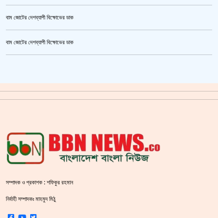
বাম জোটের দেশব্যাপী বিক্ষোভের ডাক
উর্বশীর অন্তরঙ্গ ভিডিও ফাঁস
বাম জোটের দেশব্যাপী বিক্ষোভের ডাক
ক্রিকেটার আল আমিন,ফের বিয়ে করলেন
গাজীপুর মহাসড়ক অবরোধ,সিটি করপোরেশনের গাড়ি চাপায় শ্রমিক নিহত
সয়াবিন তেলের দাম লিটারে কমলো ১০ টাকা
জাল ভিসায় ইউরোপে মানুষ পাঠানোর অভিযোগে,শাহজালাল থেকে গ্রেপ্তার পাঁচজন
‘শ্লীলতাহানির সত্যতা’ মিলেছে শিক্ষক মুরাদের বিরুদ্ধে
ক্যামেরার টান আজও অটুট, মঞ্চ-সিনেমা নিয়েই এগোতে চান নওশাবা
সম্পাদক ও প্রকাশক : শফিকুর রহমান
শহীদ বেদীতে ফুল হাতে মানুষের ঢল
নির্বাহী সম্পাদকঃ মাহমুদ মিঠু
স্বরাষ্ট্রমন্ত্রীর হুঁশিয়ারি বিএনপিকে ক‌ঠোর হ‌স্তে দমন করা হবে :