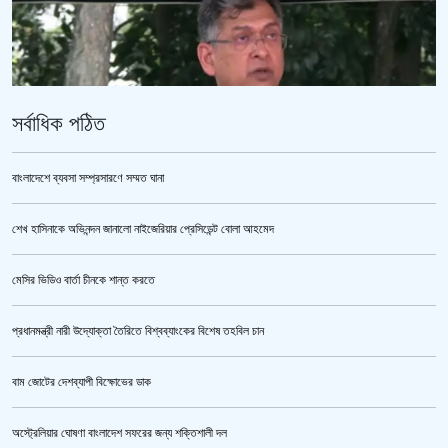
সর্বাধিক পঠিত
বাংলাদেশে ব্যবসা সম্প্রসারণে সম্মত ঘানা
শেখ হাসিনাকে অভিনন্দন জানালো নাইজেরিয়ার প্রেসিডেন্ট বোলা আহমেদ
পুলিশ কোনো বিশেষ দলের বা গোষ্ঠীর লাঠিয়াল বাহিনী নয় : স্বরাষ্ট্রমন্ত্রী
মেসির ভিডিও বার্তা চীনকে শান্ত করতে
প্রধানমন্ত্রী নারী উদ্যোক্তা তৈরিতে বিশ্বব্যাংকের বিশেষ তহবিল চান
বাম জোটের দেশব্যাপী বিক্ষোভের ডাক
অস্ট্রেলিয়ার ঘোষণা বাংলাদেশ সফরের জন্য শক্তিশালী দল