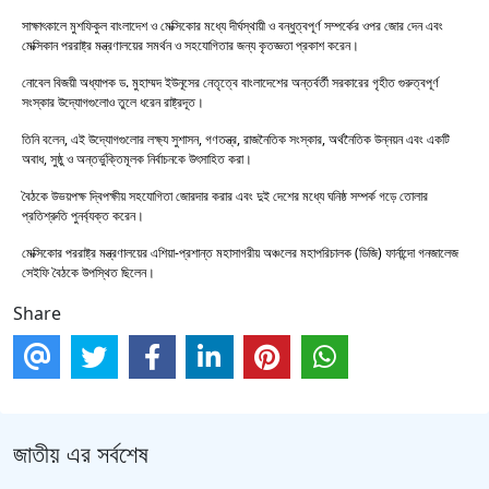
সাক্ষাৎকালে মুশফিকুল বাংলাদেশ ও মেক্সিকোর মধ্যে দীর্ঘস্থায়ী ও বন্ধুত্বপূর্ণ সম্পর্কের ওপর জোর দেন এবং
মেক্সিকান পররাষ্ট্র মন্ত্রণালয়ের সমর্থন ও সহযোগিতার জন্য কৃতজ্ঞতা প্রকাশ করেন।
নোবেল বিজয়ী অধ্যাপক ড. মুহাম্মদ ইউনূসের নেতৃত্বে বাংলাদেশের অন্তর্বর্তী সরকারের গৃহীত গুরুত্বপূর্ণ
সংস্কার উদ্যোগগুলোও তুলে ধরেন রাষ্ট্রদূত।
তিনি বলেন, এই উদ্যোগগুলোর লক্ষ্য সুশাসন, গণতন্ত্র, রাজনৈতিক সংস্কার, অর্থনৈতিক উন্নয়ন এবং একটি
অবাধ, সুষ্ঠু ও অন্তর্ভুক্তিমূলক নির্বাচনকে উৎসাহিত করা।
বৈঠকে উভয়পক্ষ দ্বিপক্ষীয় সহযোগিতা জোরদার করার এবং দুই দেশের মধ্যে ঘনিষ্ঠ সম্পর্ক গড়ে তোলার
প্রতিশ্রুতি পুনর্ব্যক্ত করেন।
মেক্সিকোর পররাষ্ট্র মন্ত্রণালয়ের এশিয়া-প্রশান্ত মহাসাগরীয় অঞ্চলের মহাপরিচালক (ডিজি) ফার্নান্দো গনজালেজ
সেইফি বৈঠকে উপস্থিত ছিলেন।
Share
জাতীয় এর সর্বশেষ