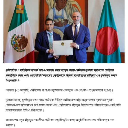
কূটনৈতিক ও বাণিজ্যিক সম্পর্ক আরও জোরদার করার লক্ষ্যে ঢাকায় মেক্সিকান দূতাবাস স্থাপনের প্রক্রিয়া
ত্বরান্বিত করার ওপর গুরুত্বারোপ করেছেন মেক্সিকোতে নিযুক্ত বাংলাদেশের রাষ্ট্রদূত এম মুশফিকুল ফজল
(আনসারি)।
শুক্রবার (৩১ জানুয়া‌রি) মেক্সিকোর বাংলা‌দেশ দূতাবাসের ফেসবুকে এক পো‌স্টে এ তথ‌্য জানানো হ‌য়ে‌ছে।
দূতাবাস জানায়, মুশফিকুল ফজল আজ মেক্সিকো সিটিতে মেক্সিকান পররাষ্ট্র মন্ত্রণালয়ের প্রটোকল প্রধান
জোনাথন চৈত আউরবাখের সঙ্গে সাক্ষাৎ করেন এবং মেক্সিকোতে রাষ্ট্রদূত হিসেবে তার পরিচয়পত্রের একটি কপি
হস্তান্তরকালে তিনি এ কথা বলেন।
বাংলাদেশের নতুন রাষ্ট্রদূত পরবর্তীতে মেক্সিকান প্রেসিডেন্টের কাছে আনুষ্ঠানিকভাবে তার পরিচয়পত্র পেশ
করবেন।