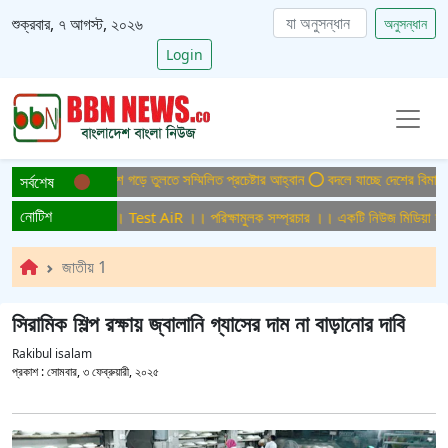
শুক্রবার, ৭ আগস্ট, ২০২৬
অনুসন্ধান
Login
টিসমুক্ত বাংলাদেশ গড়ে তুলতে সম্মিলিত প্রচেষ্টার আহ্বান
বদলে যাচ্ছে দেশের বিমান ও পর্
সর্বশেষ
নোটিশ
ষামুলক সম্প্রচার ।। Test AiR ।। পরিক্ষামুলক সম্প্রচার ।। একটি নিউজ মিডিয়া হাউজে
জাতীয় 1
সিরামিক শিল্প রক্ষায় জ্বালানি গ্যাসের দাম না বাড়ানোর দাবি
Rakibul isalam
প্রকাশ :
সোমবার, ৩ ফেব্রুয়ারী, ২০২৫