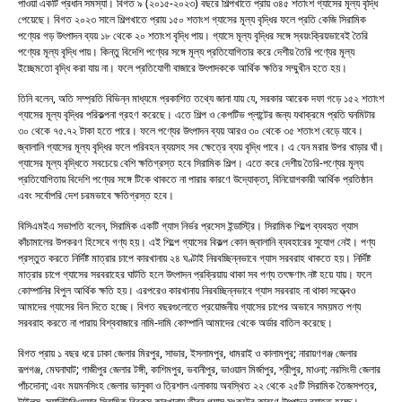
পাওয়া একটি প্রধান সমস্যা। বিগত ৯ (২০১৫-২০২৩) বছরে শিল্পখাতে প্রায় ৩৪৫ শতাংশ গ্যাসের মূল্য বৃদ্ধি
পেয়েছে। বিগত ২০২৩ সালে শিল্পখাতে প্রায় ১৫০ শতাংশ গ্যাসের মূল্য বৃদ্ধির ফলে প্রতি কেজি সিরামিক
পণ্যের গড় উৎপাদন ব্যয় ১৮ থেকে ২০ শতাংশ বৃদ্ধি পায়। গ্যাসে মূল্য বৃদ্ধির সঙ্গে স্বয়ংক্রিয়ভাবেই তৈরি
পণ্যের মূল্য বৃদ্ধি পায়। কিন্তু বিদেশি পণ্যের সঙ্গে মূল্য প্রতিযোগিতার করে দেশীয় তৈরি পণ্যের মূল্য
ইচ্ছেমতো বৃদ্ধি করা যায় না। ফলে প্রতিযোগী বাজারে উৎপাদককে আর্থিক ক্ষতির সম্মুখীন হতে হয়।
তিনি বলেন, অতি সম্প্রতি বিভিন্ন মাধ্যমে প্রকাশিত তথ্যে জানা যায় যে, সরকার আরেক দফা গড়ে ১৫২ শতাংশ
গ্যাসের মূল্য বৃদ্ধির পরিকল্পনা গ্রহণ করেছে। এতে শিল্প ও কেপটিভ প্লান্টের জন্য যথাক্রমে প্রতি ঘনমিটার
৩০ থেকে ৭৫.৭২ টাকা হতে পারে। ফলে পণ্যের উৎপাদন ব্যয় আরও ৩০ থেকে ৩৫ শতাংশ বেড়ে যাবে।
জ্বালানি গ্যাসের মূল্য বৃদ্ধির ফলে পরিবহন ব্যয়সহ সব ক্ষেত্রে ব্যয় বৃদ্ধি পাবে। এ যেন মরার উপর খাড়ার ঘাঁ।
গ্যাসের মূল্য বৃদ্ধিতে সবচেয়ে বেশি ক্ষতিগ্রস্ত হবে সিরামিক শিল্প। এতে করে দেশীয় তৈরি-পণ্যের মূল্য
প্রতিযোগিতায় বিদেশি পণ্যের সঙ্গে টিকে থাকতে না পারার কারণে উদ্যোক্তা, বিনিয়োগকারী আর্থিক প্রতিষ্ঠান
এবং সর্বোপরি দেশ চরমভাবে ক্ষতিগ্রস্ত হবে।
বিসিএমইএ সভাপতি বলেন, সিরামিক একটি গ্যাস নির্ভর প্রসেস ইন্ডাস্ট্রি। সিরামিক শিল্পে ব্যবহৃত গ্যাস
কাঁচামালের উপকরণ হিসেবে গণ্য হয়। এই শিল্পে গ্যাসের বিকল্প কোন জ্বালানি ব্যবহারের সুযোগ নেই। পণ্য
প্রস্তুত করতে নির্দিষ্ট মাত্রার চাপে কারখানায় ২৪ ঘণ্টাই নিরবচ্ছিন্নভাবে গ্যাস সরবরাহ থাকতে হয়। নির্দিষ্ট
মাত্রার চাপে গ্যাসের সরবরাহের ঘাটতি হলে উৎপাদন প্রক্রিয়ায় থাকা সব পণ্য তৎক্ষণাৎ নষ্ট হয়ে যায়। ফলে
কোম্পানির বিপুল আর্থিক ক্ষতি হয়। এরপরেও কারখানায় নিরবচ্ছিন্নভাবে গ্যাস সরবরাহ না থাকা সত্ত্বেও
আমাদের গ্যাসের বিল দিতে হচ্ছে। বিগত বছরগুলোতে প্রয়োজনীয় গ্যাসের চাপের অভাবে সময়মত পণ্য
সরবরাহ করতে না পারায় বিশ্ববাজারে নামি-দামি কোম্পানি আমাদের থেকে অর্ডার বাতিল করেছে।
বিগত প্রায় ১ বছর ধরে ঢাকা জেলার মিরপুর, সাভার, ইসলামপুর, ধামরাই ও কালামপুর; নারায়ণগঞ্জ জেলার
রূপগঞ্জ, মেঘনাঘাট; গাজীপুর জেলার টঙ্গী, কাশিমপুর, ভবানীপুর, ভাওয়াল মির্জাপুর, শ্রীপুর, মাওনা; নরসিংদী জেলার
পাঁচদোনা; এবং ময়মনসিংহ জেলার ভালুকা ও ত্রিশাল এলাকায় অবস্থিত ২২ থেকে ২৫টি সিরামিক তৈজসপত্র,
টাইলস্, স্যানিটারিওয়্যার সিরামিক ব্রিকস্ কারখানায় তীব্র গ্যাস সংকটের কারণে উৎপাদন ব্যাহত হচ্ছে।