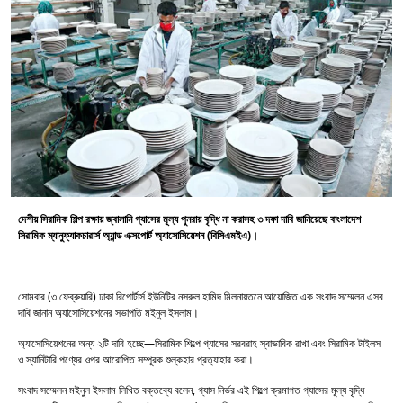
দেশীয় সিরামিক শিল্প রক্ষায় জ্বালানি গ্যাসের মূল্য পুনরায় বৃদ্ধি না করাসহ ৩ দফা দাবি জানিয়েছে বাংলাদেশ
সিরামিক ম্যানুফ্যাকচারার্স অ্যান্ড এক্সপোর্ট অ্যাসোসিয়েশন (বিসিএমইএ)।
সোমবার (৩ ফেব্রুয়ারি) ঢাকা রিপোর্টার্স ইউনিটির নসরুল হামিদ মিলনায়তনে আয়োজিত এক সংবাদ সম্মেলন এসব
দাবি জানান অ্যাসোসিয়েশনের সভাপতি মইনুল ইসলাম।
অ্যাসোসিয়েশনের অন্য ২টি দাবি হচ্ছে—সিরামিক শিল্পে গ্যাসের সরবরাহ স্বাভাবিক রাখা এবং সিরামিক টাইলস
ও স্যানিটারি পণ্যের ওপর আরোপিত সম্পূরক শুল্কহার প্রত্যাহার করা।
সংবাদ সম্মেলন মইনুল ইসলাম লিখিত বক্তব্যে বলেন, গ্যাস নির্ভর এই শিল্পে ক্রমাগত গ্যাসের মূল্য বৃদ্ধি