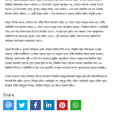
সিরামিক কারখানায় যেখানে গ্যাসের ১৫ পিএসআই প্রেসার প্রয়োজন হয়, সেখানে গ্যাসের প্রেসার কখনো
কখনো ২/৩ পিএসআই থেকে শূন্যের কোঠায় পর্যন্ত নেমে আসছে। এতে করে প্রতিদিন ওই সব এলাকায়
উৎপাদন ক্ষতির পরিমাণ ২০ কোটি টাকার অধিক। ফলে উৎপাদকগণ ব্যাপক আর্থিক ক্ষতির সম্মুখীন হচ্ছে।
মইনুল ইসলাম বলেন, বর্তমানে সব দেশীয় টাইলস উৎপাদন পর্যায়ে ১৫ শতাংশ হারে সম্পূরক শুল্ক এবং দেশীয়
স্যানিটারি পণ্য উৎপাদন পর্যায়ে ১০ শতাংশ হারে সম্পূরক শুল্ক আরোপিত রয়েছে। সিরামিক টাইলস ও স্যানিটারি
পণ্য এখন আর বিলাস দ্রব্য হিসেবে বিবেচিত হয় না। পণ্যের মূল্য বৃদ্ধি পেলে সাধারণ লোক স্বাস্থ্যসম্মত
স্যানিটেশনের ব্যবহারের সুযোগ থেকে বঞ্চিত হবেন। এটি সরকারের ঘোষিত ‘সকলের জন্য স্যানিটেশন’
কার্যক্রম বাস্তবায়নে বাধাগ্রস্ত করবে।
প্রধান উপদেষ্টা ড. মুহাম্মদ ইউনূসের প্রতি আহ্বান জানিয়ে তিনি বলেন, সিরামিক শিল্প ক্ষতিগ্রস্ত হওয়ার
মাধ্যমে দেশীয় অর্থনীতিতে যে বিরূপ প্রভাব পড়বে তা অনুধাবন করে দেশীয় সিরামিক শিল্পের স্বার্থ সংরক্ষণ,
বিনিয়োগ, কর্মসংস্থান সৃষ্টি ও মেইড ইন বাংলাদেশ ব্র্যান্ডিং প্রচেষ্টাকে এগিয়ে নেওয়ার জন্য সিরামিক শিল্পে
ব্যবহৃত জ্বালানি গ্যাসের মূল্য পুনরায় বৃদ্ধি না করা, সিরামিক শিল্পে গ্যাসের সরবরাহ স্বাভাবিক রাখা এবং
সিরামিক টাইলস্ ও স্যানিটারি পণ্যের ওপর আরোপিত সম্পূরক শুল্কহার সম্পূর্ণ প্রত্যাহারের আহ্বান জানাচ্ছি।
সংবাদ সম্মেলনে আরও উপস্থিত ছিলেন বাংলাদেশ সিরামিক ম্যানুফ্যাকচারার্স অ্যান্ড এক্সপোর্ট অ্যাসোসিয়েশনের
উপদেষ্টা মীর নাছির হোসেন, সিনিয়র ভাইস প্রেসিডেন্ট মো. মামুনুর রশীদ, ভাইস প্রেসিডেন্ট আব্দুল হাকিম সুমন,
ডিরেক্টর রাশীদ মাইমুনুল ইসলাম, ফারিয়ান ইউসুফ এবং জিএস ইরফান উদ্দিন।
Share