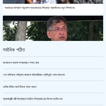
সরকারের আশ্বাসে আন্দোলন প্রত্যাহারের সিদ্ধান্ত প্রাথমিকের নতুন শিক্ষকদের
সর্বাধিক পঠিত
বাংলাদেশে ব্যবসা সম্প্রসারণে সম্মত ঘানা
শেখ হাসিনাকে অভিনন্দন জানালো নাইজেরিয়ার প্রেসিডেন্ট বোলা আহমেদ
পুলিশ কোনো বিশেষ দলের বা গোষ্ঠীর লাঠিয়াল বাহিনী নয় : স্বরাষ্ট্রমন্ত্রী
মেসির ভিডিও বার্তা চীনকে শান্ত করতে
প্রধানমন্ত্রী নারী উদ্যোক্তা তৈরিতে বিশ্বব্যাংকের বিশেষ তহবিল চান