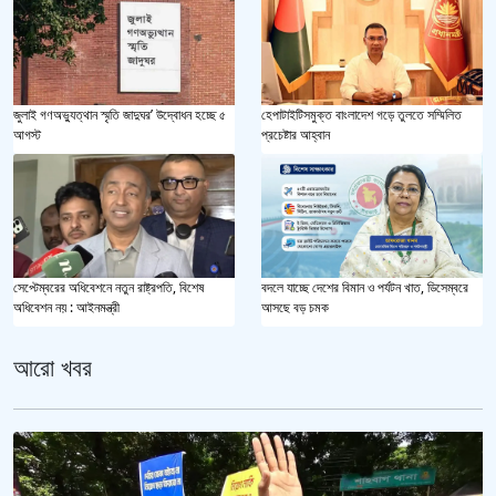
জুলাই গণঅভ্যুত্থান স্মৃতি জাদুঘর’ উদ্বোধন হচ্ছে ৫
হেপাটাইটিসমুক্ত বাংলাদেশ গড়ে তুলতে সম্মিলিত
আগস্ট
প্রচেষ্টার আহ্বান
সেপ্টেম্বরের অধিবেশনে নতুন রাষ্ট্রপতি, বিশেষ
বদলে যাচ্ছে দেশের বিমান ও পর্যটন খাত, ডিসেম্বরে
অধিবেশন নয় : আইনমন্ত্রী
আসছে বড় চমক
আরো খবর