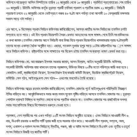
কমিশনে দায়েরকৃত আপিল নিষ্পত্তির তারিখ ১২ জানুয়ারি থেকে ১৮ জানুয়ারি। প্রার্থিতা প্রত্যাহারের শেষ তারিখ
২০ জানুয়ারি। রিটার্নিং অফিসার কর্তৃক চূড়ান্ত প্রার্থী তালিকা প্রকাশ ও প্রতীক বরাদ্দ ২১ জানুয়ারি। নির্বাচনী
প্রচারণা চলবে ২২ জানুয়ারি থেকে ভোটগ্রহণ শুরুর ৪৮ ঘণ্টা আগ পর্যন্ত তথা আগামী ১০ ফেব্রুয়ারি মঙ্গলবার
সকাল সাড়ে ৭টা পর্যন্ত।
এর আগে, ৯ ডিসেম্বর প্রধান নির্বাচন কমিশনার জানিয়েছিলেন, আসন্ন জাতীয় সংসদ নির্বাচনের তফসিল চলতি
সপ্তাহে হতে পারে। ওই দিন প্রধান বিচারপতি সৈয়দ রেফাত আহমেদের সঙ্গে সাক্ষাৎ শেষে তিনি সাংবাদিকদের
এ কথা জানান।তফসিল ঘোষণার আগে নির্বাচনী নানা বিষয় নিয়ে প্রধান বিচারপতির খাসকামরায় প্রায় ঘণ্টাব্যাপী
তাদের মধ্যে একান্ত বৈঠক অনুষ্ঠিত হয়। এছাড়া, গতকাল বুধবার দুপুর সাড়ে ১২টায় রাষ্ট্রপতির সঙ ্গে সাক্ষাৎ
করে নির্বাচন কমিশন। রাষ্ট্রপতির সঙ্গে সাক্ষাতের পর বিকেল ৪টায় তফসিল সংক্রান্ত ভাষণ রেকর্ড করা হয়।
নির্বাচন কমিশনার মো. আনোয়ারুল ইসলাম সরকার জানান, আসন বিন্যাস, আইন অনুযায়ী রিটার্নিং অফিসার,
সহকারী রিটার্নিং অফিসার যারা থাকবেন তাদের প্রজ্ঞাপন, বিভিন্ন বিষয়ে ২০টির মতো পরিপত্র জারি করা হবে।
মোবাইল কোর্ট, ম্যাজিস্ট্রেট নিয়োগ, ইলেকটোরাল ইনকোয়ারি কমিটি নিয়োগ, বিচারিক ম্যাজিস্ট্রেট নিয়োগ,
মনিটরিং সেল গঠন, আইনশৃঙ্খলা সেল গঠন— এগুলোর ফরমেটও তৈরি রয়েছে।
নির্বাচন কমিশনার আব্দুর রহমান মাসউদ জানিয়েছিলেন, তফসিল ঘোষণার পূর্বে আইনশৃঙ্খলা পরিস্থিতি নিয়ন্ত্রণ
ইসির দায়িত্ব নয়। আনুষ্ঠানিকভাবে সবার জন্য সমান সুযোগ সৃষ্টির দায়িত্ব আসবে তফসিল ঘোষণার পর। চূড়ান্ত
পোস্টাল ব্যালটে নিষিদ্ধ বা স্থগিত কোনো দলের প্রতীক থাকবে না। তফসিল ঘোষণার পর রাজনৈতিক দলসহ
সবার সহযোগিতার বিষয়ে বিশেষভাবে গুরুত্ব দেওয়া হবে।
প্রসঙ্গত, দেশ স্বাধীনের পর এখন পর্যন্ত ১২টি সংসদ নির্বাচন অনুষ্ঠিত হয়েছে। এসব নির্বাচনে আওয়ামী লীগ ৬
বার, বিএনপি চারবার ও জাতীয় পার্টি দুবার জয়ী হয়ে সরকার গঠন করে। আওয়ামী লীগ প্রথম, সপ্তম, নবম,
দশম, একাদশ ও দ্বাদশ সংসদ নির্বাচনে; দ্বিতীয়, পঞ্চম, ষষ্ঠ ও অষ্টম সংসদ নির্বাচনে বিএনপি এবং তৃতীয় ও চতুর্থ
সংসদ নির্বাচনে বিজয়ী হয় জাতীয় পার্টি।