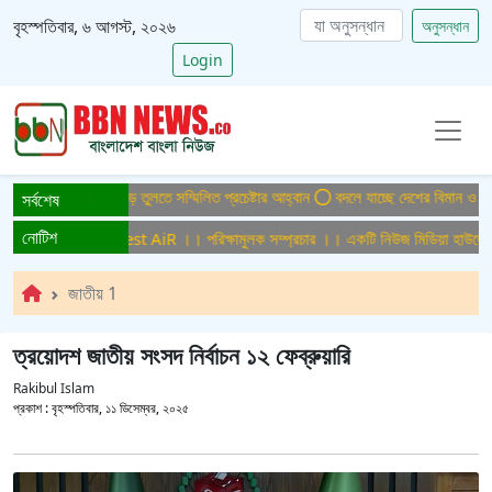
বৃহস্পতিবার, ৬ আগস্ট, ২০২৬
অনুসন্ধান
Login
ুক্ত বাংলাদেশ গড়ে তুলতে সম্মিলিত প্রচেষ্টার আহ্বান
বদলে যাচ্ছে দেশের বিমান ও পর্যটন 
সর্বশেষ
নোটিশ
লক সম্প্রচার ।। Test AiR ।। পরিক্ষামুলক সম্প্রচার ।। একটি নিউজ মিডিয়া হাউজের জন
জাতীয় 1
ত্রয়োদশ জাতীয় সংসদ নির্বাচন ১২ ফেব্রুয়ারি
Rakibul Islam
প্রকাশ :
বৃহস্পতিবার, ১১ ডিসেম্বর, ২০২৫