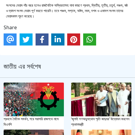
সংসদের মেয়াদ পাঁচ বছর হলেও রাজনৈতিক অস্থিরতাসহ নানা কারণে প্রথম, দ্বিতীয়, তৃতীয়, চতুর্থ, পঞ্চম, ষষ্ঠ
ও দ্বাদশ সংসদ মেয়াদ পূর্ণ করতে পারেনি। তবে পঞ্চম, সপ্তম, অষ্টম, নবম, দশম ও একাদশ সংসদ তাদের
মেয়াদকাল পূরণ করেছে।
Share
জাতীয় এর সর্বশেষ
প্রথমে নৈতিক সমর্থন, পরে সরাসরি রাজপথে নামে
‘জুলাই গণঅভ্যুত্থান স্মৃতি জাদুঘর’ উদ্বোধন করলেন
বিএনপি
প্রধানমন্ত্রী