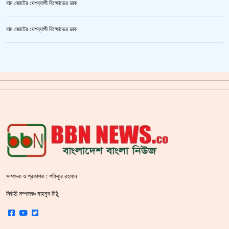
বাম জোটের দেশব্যাপী বিক্ষোভের ডাক
জুলাই গণঅভ্যুত্থান স্মৃতি জাদুঘর’ উদ্বোধন হচ্ছে ৫ আগস্ট
বাম জোটের দেশব্যাপী বিক্ষোভের ডাক
ক্রিকেটার আল আমিন,ফের বিয়ে করলেন
গাজীপুর মহাসড়ক অবরোধ,সিটি করপোরেশনের গাড়ি চাপায় শ্রমিক নিহত
সয়াবিন তেলের দাম লিটারে কমলো ১০ টাকা
জাল ভিসায় ইউরোপে মানুষ পাঠানোর অভিযোগে,শাহজালাল থেকে গ্রেপ্তার পাঁচজন
‘শ্লীলতাহানির সত্যতা’ মিলেছে শিক্ষক মুরাদের বিরুদ্ধে
সরকারের আশ্বাসে আন্দোলন প্রত্যাহারের সিদ্ধান্ত প্রাথমিকের নতুন শিক্ষকদের
সম্পাদক ও প্রকাশক : শফিকুর রহমান
শহীদ বেদীতে ফুল হাতে মানুষের ঢল
নির্বাহী সম্পাদকঃ মাহমুদ মিঠু
স্বরাষ্ট্রমন্ত্রীর হুঁশিয়ারি বিএনপিকে ক‌ঠোর হ‌স্তে দমন করা হবে :