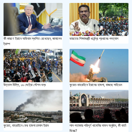
কী কারণে ইরানে অভিযান স্থগিত রেখেছেন, জানালেন
ভারতের শিক্ষামন্ত্রী ধর্মেন্দ্র প্রধানের পদত্যাগ
ট্রাম্প
উত্তাল দিল্লি, ১৬ মেট্রো স্টেশন বন্ধ
কুয়েত-বাহরাইনে ইরানের হামলা, বাজছে সাইরেন
কুয়েত, বাহরাইনে ফের হামলা চালাল ইরান
লাল পতাকায় পরিপূর্ণ খামেনির দাফন অনুষ্ঠান, কী বার্তা
দিচ্ছে?