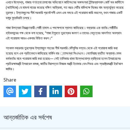
এখানে উল্লেখ্য, গাজায় গণহত্যা চালানোর অভিযোগে জাতিসংঘের অঙ্গসংস্থা ইন্টারন্যাশনাল কোর্ট অব জাস্টিসে
(আইসিজে) যে মামলা দায়ের করেছে দক্ষিণ আফ্রিকা, গত বছর সেটির বাদিপক্ষে নিজের নাম অন্তর্ভুক্ত করেছে
তুরস্ক। ইস্তাম্বুলের শীর্ষ সরকারি প্রকৌশলী এমন এক সময়ে এই পরোয়ানা জারি করলেন, যখন গাজায় একটি
ভঙ্গুর যুদ্ধবিরতি চলছে।
গাজা উপত্যকা নিয়ন্ত্রণকারী গোষ্ঠী হামাস এ পদক্ষেপকে স্বাগত জানিয়েছে। শুক্রবার এক বার্তায় গোষ্ঠীটির
হাইকমান্ডের পক্ষ থেকে বলা হয়েছে, “গাজা ইস্যুতে তুরস্কের জনগণ ও তাদের নেতৃত্বের আদর্শগত অবস্থান
এই পরোয়ানা আরও একবার নিশ্চিত করল।”
গতকাল শুক্রবার তুরস্কের ইস্তাম্বুল শহরের শীর্ষ সরকারি কৌঁসুলির দপ্তর থেকে এই পরোয়ানা জারি করা
হয়েছে বলে এক প্রতিবেদনে জানিয়েছে মার্কিন বার ্তাসংস্থা সিএনএন। নেতানিয়াহু ব্যতীত অন্যান্য যেসব
কর্মকর্তার নামে পরোয়ানা জারি করা হয়েছে— সেই তালিকায় থাকা উল্লেখযোগ্য ব্যক্তিরা হলেন ইসরায়েলের
প্রতিরক্ষামন্ত্রী ইসরায়েল কাৎজ, জাতীয় নিরাপত্তা বিষয়ক মন্ত্রী ইতামার বেন-গিভর এবং স্বরাষ্ট্রমন্ত্রী ইয়া’আল
জামির।
Share
আন্তর্জাতিক এর সর্বশেষ