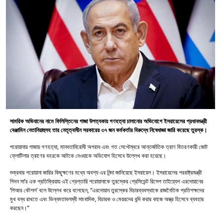
সামরিক অভিযানের নামে ফিলিস্তিনের গাজা উপত্যকায় গণহত্যা চালানোর অভিযোগে ইসরায়েলের প্রধানমন্ত্রী
বেঞ্জামিন নেতানিয়াহুসহ তার নেতৃত্বাধীন সরকারের ৩৭ জন কর্মকর্তার বিরুদ্ধে নিষেধাজ্ঞা জারি করেছে তুরস্ক।
পরোয়ানায় গাজায় গণহত্যা, মানবতাবিরোধী অপরাধ এবং গত সেপ্টেম্বরে আন্তর্জাতিক ত্রাণ বিতরণকারী জোট
ফ্লোটিলার ত্রাণের বহরকে আটকে দেওয়াকে অভিযোগ হিসেবে উল্লেখ করা হয়েছে।
শুক্রবার পরোয়ানা জারির কিছুক্ষণের মধ্যে অবশ্য এর নিন্দা জানিয়েছে ইসরায়েল। ইসরায়েলের পররাষ্ট্রমন্ত্রী
গিদন সা’র এক প্রতিক্রিয়ায় এই গ্রেপ্তারি পরোয়ানাকে তুরস্কের প্রেসিডেন্ট রিসেপ তাইয়্যেপ এরদোয়ানের
‘পিআর কৌশল’ বলে উল্লেখ করে বলেছেন, “এরদোয়ান তুরস্কের বিচারব্যবস্থাকে রাজনৈতিক প্রতিপক্ষদের
মুখ বন্ধ রাখতে এবং ভিন্নমতাবলম্বী সাংবাদিক, বিচারক ও মেয়রদের বন্দি করার কাজে অস্ত্র হিসেবে ব্যবহার
করছেন।”