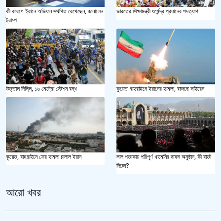
কী কারণে ইরানে অভিযান স্থগিত রেখেছেন, জানালেন
ভারতের শিক্ষামন্ত্রী ধর্মেন্দ্র প্রধানের পদত্যাগ
ট্রাম্প
উত্তাল দিল্লি, ১৬ মেট্রো স্টেশন বন্ধ
কুয়েত-বাহরাইনে ইরানের হামলা, বাজছে সাইরেন
কুয়েত, বাহরাইনে ফের হামলা চালাল ইরান
লাল পতাকায় পরিপূর্ণ খামেনির দাফন অনুষ্ঠান, কী বার্তা
দিচ্ছে?
আরো খবর