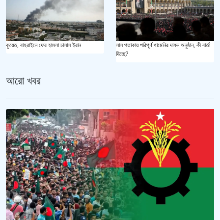
কুয়েত, বাহরাইনে ফের হামলা চালাল ইরান
লাল পতাকায় পরিপূর্ণ খামেনির দাফন অনুষ্ঠান, কী বার্তা
দিচ্ছে?
আরো খবর