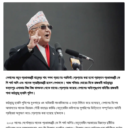
নেপালের নতুন প্রধানমন্ত্রী বালেন্দ্র শাহ শপথ গ্রহণের পরদিনই গ্রেপ্তার করা হলো প্রাক্তন প্রধানমন্ত্রী কে
পি শর্মা অলি এবং সাবেক স্বরাষ্ট্রমন্ত্রী রমেশ লেখককে। আজ শনিবার ভোরের দিকে রাজধানী কাঠমান্ডুর
ভক্তপুর এলাকায় নিজ নিজ বাসভবন থেকে তাদের গ্রেপ্তার করেছে নেপালের আইনশৃঙ্খলা বাহিনীর রাজধানী
শাখা কাঠমান্ডু ভ্যালি পুলিশ।
কাঠমান্ডু ভ্যালি পুলিশের মুখপাত্র ওম অধিকারী সাংবাদিকদের এ তথ্য নিশ্চিত করে বলেছেন, নেপালের বিশেষ
আদালতের সাবেক বিচারক গৌরী বাহাদুর কার্কির নেতৃত্বাধীন কমিশনের সুপারিশের ভিত্তিতে সম্পূর্ণভাবে আইনী
প্রক্রিয়া অনুসরণ করে গ্রেপ্তার করা হয়েছে দু’জনকে।
২০২৫ সালের সেপ্টেম্বরে সাবেক প্রধানমন্ত্রী কে পি শর্মা অলি’র নেতৃত্বাধীন সরকারের বিরুদ্ধে দুর্নীতির
অভিযোগ তুলে ব্যাপকমাত্রার জেন-জি বিক্ষোভ হয়েছিল নেপালে। বিক্ষোভ দমনে আইনশৃঙ্খলা বাহিনীকে কঠোর