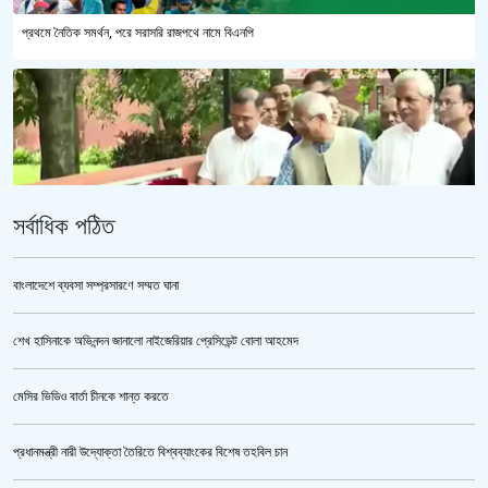
প্রথমে নৈতিক সমর্থন, পরে সরাসরি রাজপথে নামে বিএনপি
সর্বাধিক পঠিত
বাংলাদেশে ব্যবসা সম্প্রসারণে সম্মত ঘানা
শেখ হাসিনাকে অভিনন্দন জানালো নাইজেরিয়ার প্রেসিডেন্ট বোলা আহমেদ
‘জুলাই গণঅভ্যুত্থান স্মৃতি জাদুঘর’ উদ্বোধন করলেন প্রধানমন্ত্রী
মেসির ভিডিও বার্তা চীনকে শান্ত করতে
প্রধানমন্ত্রী নারী উদ্যোক্তা তৈরিতে বিশ্বব্যাংকের বিশেষ তহবিল চান