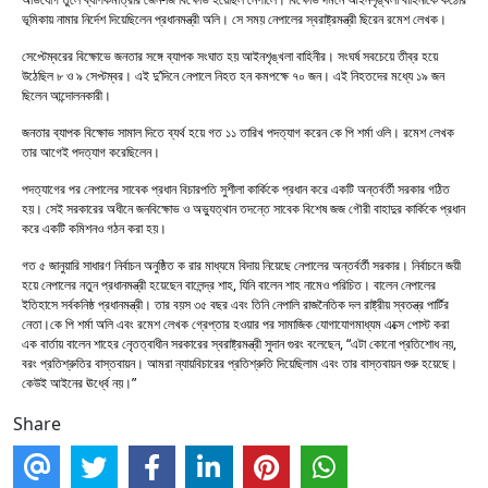
ভূমিকায় নামার নির্দেশ দিয়েছিলেন প্রধানমন্ত্রী অলি। সে সময় নেপালের স্বরাষ্ট্রমন্ত্রী ছিরেন রমেশ লেখক।
সেপ্টেম্বরের বিক্ষোভে জনতার সঙ্গে ব্যাপক সংঘাত হয় আইনশৃঙ্খলা বাহিনীর। সংঘর্ষ সবচেয়ে তীব্র হয়ে
উঠেছিল ৮ ও ৯ সেপ্টম্বর। এই দু’দিনে নেপালে নিহত হন কমপক্ষে ৭০ জন। এই নিহতদের মধ্যে ১৯ জন
ছিলেন আন্দোলনকারী।
জনতার ব্যাপক বিক্ষোভ সামাল দিতে ব্যর্থ হয়ে গত ১১ তারিখ পদত্যাগ করেন কে পি শর্মা ওলি। রমেশ লেখক
তার আগেই পদত্যাগ করেছিলেন।
পদত্যাগের পর নেপালের সাবেক প্রধান বিচারপতি সুশীলা কার্কিকে প্রধান করে একটি অন্তর্বর্তী সরকার গঠিত
হয়। সেই সরকারের অধীনে জনবিক্ষোভ ও অভ্যুত্থান তদন্তে সাবেক বিশেষ জজ গৌরী বাহাদুর কার্কিকে প্রধান
করে একটি কমিশনও গঠন করা হয়।
গত ৫ জানুয়ারি সাধারণ নির্বাচন অনুষ্ঠিত ক রার মাধ্যমে বিদায় নিয়েছে নেপালের অন্তর্বর্তী সরকার। নির্বাচনে জয়ী
হয়ে নেপালের নতুন প্রধানমন্ত্রী হয়েছেন বালেন্দ্র শাহ, যিনি বালেন শাহ নামেও পরিচিত। বালেন নেপালের
ইতিহাসে সর্বকনিষ্ঠ প্রধানমন্ত্রী। তার বয়স ৩৫ বছর এবং তিনি নেপালি রাজনৈতিক দল রাষ্ট্রীয় স্বতন্ত্র পার্টির
নেতা।কে পি শর্মা অলি এবং রমেশ লেখক গ্রেপ্তার হওয়ার পর সামাজিক যোগাযোগমাধ্যম এক্সে পোস্ট করা
এক বার্তায় বালেন শাহের নেৃতত্বাধীন সরকারের স্বরাষ্ট্রমন্ত্রী সুদান গুরং বলেছেন, “এটা কোনো প্রতিশোধ নয়,
বরং প্রতিশ্রুতির বাস্তবায়ন। আমরা ন্যায়বিচারের প্রতিশ্রুতি দিয়েছিলাম এবং তার বাস্তবায়ন শুরু হয়েছে।
কেউই আইনের ঊর্ধ্বে নয়।”
Share