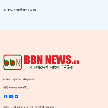
জুলাই গণঅভ্যুত্থান স্মৃতি জাদুঘর’ উদ্বোধন হচ্ছে ৫ আগস্ট
বাম জোটের দেশব্যাপী বিক্ষোভের ডাক
ক্রিকেটার আল আমিন,ফের বিয়ে করলেন
গাজীপুর মহাসড়ক অবরোধ,সিটি করপোরেশনের গাড়ি চাপায় শ্রমিক নিহত
সয়াবিন তেলের দাম লিটারে কমলো ১০ টাকা
জাল ভিসায় ইউরোপে মানুষ পাঠানোর অভিযোগে,শাহজালাল থেকে গ্রেপ্তার পাঁচজন
‘শ্লীলতাহানির সত্যতা’ মিলেছে শিক্ষক মুরাদের বিরুদ্ধে
সরকারের আশ্বাসে আন্দোলন প্রত্যাহারের সিদ্ধান্ত প্রাথমিকের নতুন শিক্ষকদের
সম্পাদক ও প্রকাশক : শফিকুর রহমান
শহীদ বেদীতে ফুল হাতে মানুষের ঢল
নির্বাহী সম্পাদকঃ মাহমুদ মিঠু
স্বরাষ্ট্রমন্ত্রীর হুঁশিয়ারি বিএনপিকে ক‌ঠোর হ‌স্তে দমন করা হবে :
ঠিকানাঃ ১৭,পূর্ব রামপুরা, (৪র্থ তলা), ডি.আই.টি রোড, ঢাকা।