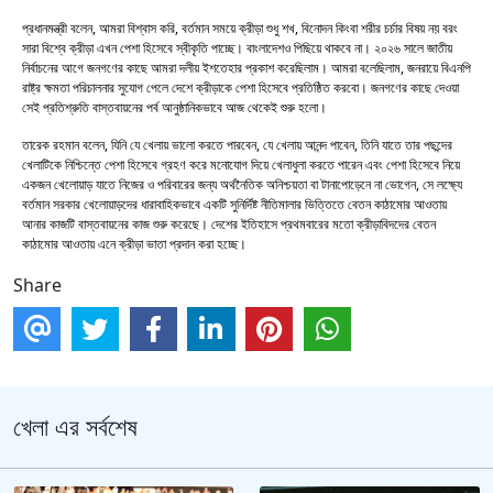
প্রধানমন্ত্রী বলেন, আমরা বিশ্বাস করি, বর্তমান সময়ে ক্রীড়া শুধু শখ, বিনোদন কিংবা শরীর চর্চার বিষয় নয় বরং
সারা বিশ্বে ক্রীড়া এখন পেশা হিসেবে স্বীকৃতি পাচ্ছে। বাংলাদেশও পিছিয়ে থাকবে না। ২০২৬ সালে জাতীয়
নির্বাচনের আগে জনগণের কাছে আমরা দলীয় ইশতেহার প্রকাশ করেছিলাম। আমরা বলেছিলাম, জনরায়ে বিএনপি
রাষ্ট্র ক্ষমতা পরিচালনার সুযোগ পেলে দেশে ক্রীড়াকে পেশা হিসেবে প্রতিষ্ঠিত করবো। জনগণের কাছে দেওয়া
সেই প্রতিশ্রুতি বাস্তবায়নের পর্ব আনুষ্ঠানিকভাবে আজ থেকেই শুরু হলো।
তারেক রহমান বলেন, যিনি যে খেলায় ভালো করতে পারবেন, যে খেলায় আনন্দ পাবেন, তিনি যাতে তার পছন্দের
খেলাটিকে নিশ্চিন্তে পেশা হিসেবে গ্রহণ করে মনোযোগ দিয়ে খেলাধুলা করতে পারেন এবং পেশা হিসেবে নিয়ে
একজন খেলোয়াড় যাতে নিজের ও পরিবারের জন্য অর্থনৈতিক অনিশ্চয়তা বা টানাপোড়েনে না ভোগেন, সে লক্ষ্যে
বর্তমান সরকার খেলোয়াড়দের ধারাবাহিকভাবে একটি সুনির্দিষ্ট নীতিমালার ভিত্তিতে বেতন কাঠামোর আওতায়
আনার কাজটি বাস্তবায়নের কাজ শুরু করেছে। দেশের ইতিহাসে প্রথমবারের মতো ক্রীড়াবিদদের বেতন
কাঠামোর আওতায় এনে ক্রীড়া ভাতা প্রদান করা হচ্ছে।
Share
খেলা এর সর্বশেষ