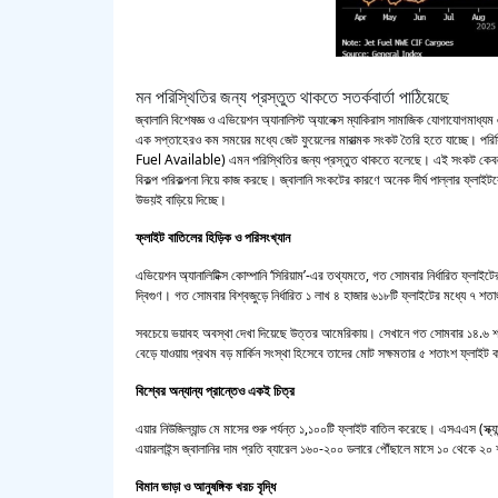
মন পরিস্থিতির জন্য প্রস্তুত থাকতে সতর্কবার্তা পাঠিয়েছে
জ্বালানি বিশেষজ্ঞ ও এভিয়েশন অ্যানালিস্ট অ্যালেক্স ম্যাকিরাস সামাজিক যোগাযোগমাধ্যম
এক সপ্তাহেরও কম সময়ের মধ্যে জেট ফুয়েলের মারাত্মক সংকট তৈরি হতে যাচ্ছে। পরিস্
Fuel Available) এমন পরিস্থিতির জন্য প্রস্তুত থাকতে বলেছে। এই সংকট কেবল ই
বিকল্প পরিকল্পনা নিয়ে কাজ করছে। জ্বালানি সংকটের কারণে অনেক দীর্ঘ পাল্লার ফ্লাই
উভয়ই বাড়িয়ে দিচ্ছে।
ফ্লাইট বাতিলের হিড়িক ও পরিসংখ্যান
এভিয়েশন অ্যানালিটিক্স কোম্পানি ‘সিরিয়াম’-এর তথ্যমতে, গত সোমবার নির্ধারিত ফ্লাই
দ্বিগুণ। গত সোমবার বিশ্বজুড়ে নির্ধারিত ১ লাখ ৪ হাজার ৬১৮টি ফ্লাইটের মধ্যে ৭ 
সবচেয়ে ভয়াবহ অবস্থা দেখা দিয়েছে উত্তর আমেরিকায়। সেখানে গত সোমবার ১৪.৬ শতা
বেড়ে যাওয়ায় প্রথম বড় মার্কিন সংস্থা হিসেবে তাদের মোট সক্ষমতার ৫ শতাংশ ফ্লাইট
বিশ্বের অন্যান্য প্রান্তেও একই চিত্র
এয়ার নিউজিল্যান্ড মে মাসের শুরু পর্যন্ত ১,১০০টি ফ্লাইট বাতিল করেছে। এসএএস (স্ক্
এয়ারলাইন্স জ্বালানির দাম প্রতি ব্যারেল ১৬০-২০০ ডলারে পৌঁছালে মাসে ১০ থেকে ২
বিমান ভাড়া ও আনুষঙ্গিক খরচ বৃদ্ধি