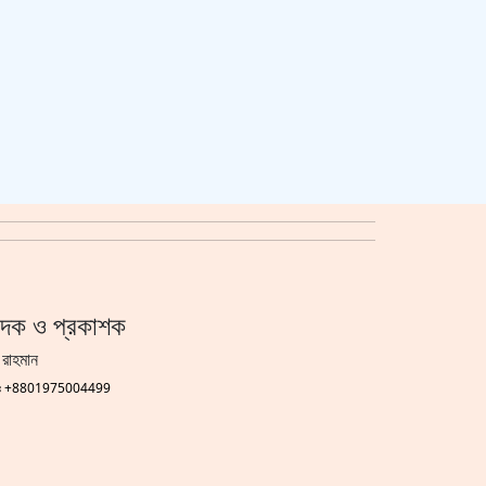
াদক ও প্রকাশক
 রাহমান
গঃ +8801975004499