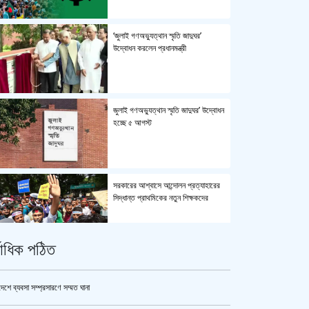
‘জুলাই গণঅভ্যুত্থান স্মৃতি জাদুঘর’
উদ্বোধন করলেন প্রধানমন্ত্রী
জুলাই গণঅভ্যুত্থান স্মৃতি জাদুঘর’ উদ্বোধন
হচ্ছে ৫ আগস্ট
সরকারের আশ্বাসে আন্দোলন প্রত্যাহারের
সিদ্ধান্ত প্রাথমিকের নতুন শিক্ষকদের
্বাধিক পঠিত
পুলিশ কোনো বিশেষ দলের বা গোষ্ঠীর
লাঠিয়াল বাহিনী নয় : স্বরাষ্ট্রমন্ত্রী
দেশে ব্যবসা সম্প্রসারণে সম্মত ঘানা