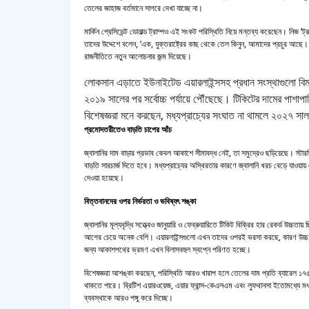
তেলের জাহাজ বর্তমানে সাগরে দেখা যাচ্ছে না।
মার্কিন প্রেসিডেন্ট ডোনাল্ড ট্রাম্পও এই সংকট পরিস্থিতি নিয়ে মন্তব্য করেছেন। নিজ ‘ট্র
তাদের উদ্দেশে বলেন, ‘এক, যুক্তরাষ্ট্রের কাছ থেকে তেল কিনুন, আমাদের প্রচুর আছ
রাজনীতিতে নতুন আলোচনার জন্ম দিয়েছে।
লোকসান এড়াতে ইউনাইটেড এয়ারলাইন্সসহ প্রধান সংস্থাগুলো বিম
২০১৯ সালের পর সর্বোচ্চ পর্যায়ে পৌঁছেছে। টিকিটের দামের পাশাপ
বিশেষজ্ঞরা মনে করছেন, মধ্যপ্রাচ্যের সংঘাত না থামলে ২০২৭ স
প্রমোদতরীতেও বাড়তি চাপের আঁচ
জ্বালানির দাম বাড়ার প্রভাব কেবল আকাশে সীমাবদ্ধ নেই, তা সমুদ্রেও ছড়িয়েছে। স্টারড্
বাড়তি সারচার্জ দিতে হবে। মধ্যপ্রাচ্যের অস্থিরতার কারণে জ্বালানি খরচ বেড়ে যাও
দেওয়া হয়েছে।
বিত্তবানদের ওপর নির্ভরতা ও ভবিষ্যৎ শঙ্কা
জ্বালানির মূল্যবৃদ্ধি সত্ত্বেও জানুয়ারি ও ফেব্রুয়ারিতে টিকিট বিক্রির হার রেকর্ড উচ্
আগের চেয়ে অনেক বেশি। এয়ারলাইন্সগুলো এখন তাদের ওপরই ভরসা করছে, কারণ উচ্চ ফি বা
জন্য আকাশপথের ভ্রমণ এখন বিলাসবহুল স্বপ্নে পরিণত হচ্ছে।
বিশেষজ্ঞরা আশঙ্কা করছেন, পরিস্থিতি আরও খারাপ হলে তেলের দাম প্রতি ব্যারেল ১
থাকতে পারে। ব্রিটিশ এয়ারওয়েজ, এয়ার ফ্রান্স-কেএলএম এবং লুফথানসা ইতোমধ্যে মধ্
ব্যবস্থাকে আরও পঙ্গু করে দিচ্ছে।