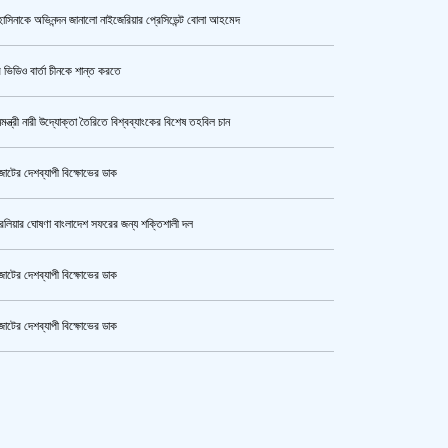
াসিনাকে অভিনন্দন জানালো নাইজেরিয়ার প্রেসিডেন্ট বোলা আহমেদ
উর্বশীর অন্তরঙ্গ ভিডিও ফাঁস
 ভিডিও বার্তা চীনকে শান্ত করতে
নমন্ত্রী নারী উদ্যোক্তা তৈরিতে বিশ্বব্যাংকের বিশেষ তহবিল চান
ক্যামেরার টান আজও অটুট, মঞ্চ-সিনেমা
নিয়েই এগোতে চান নওশাবা
োটের দেশব্যাপী বিক্ষোভের ডাক
রেলিয়ার ঘোষণা বাংলাদেশ সফরের জন্য শক্তিশালী দল
এসএসসি ও সমমানের পরীক্ষার ফলাফল ১০
আগস্ট
োটের দেশব্যাপী বিক্ষোভের ডাক
োটের দেশব্যাপী বিক্ষোভের ডাক
হেপাটাইটিসমুক্ত বাংলাদেশ গড়ে তুলতে
কেটার আল আমিন,ফের বিয়ে করলেন
সম্মিলিত প্রচেষ্টার আহ্বান
ুর মহাসড়ক অবরোধ,সিটি করপোরেশনের গাড়ি চাপায় শ্রমিক নিহত