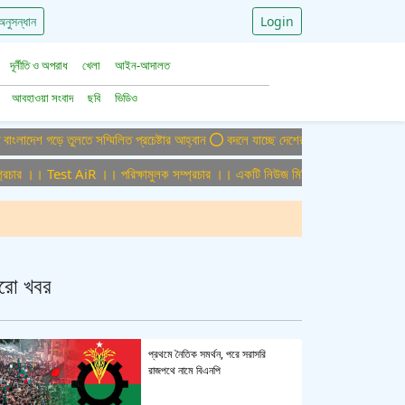
অনুসন্ধান
Login
দূর্নীতি ও অপরাধ
খেলা
আইন-আদালত
আবহাওয়া সংবাদ
ছবি
ভিডিও
 তুলতে সম্মিলিত প্রচেষ্টার আহ্বান
বদলে যাচ্ছে দেশের বিমান ও পর্যটন খাত, ডিসেম্বরে আ
 Test AiR ।। পরিক্ষামুলক সম্প্রচার ।। একটি নিউজ মিডিয়া হাউজের জন্য অফিস এডমিন প
রো খবর
প্রথমে নৈতিক সমর্থন, পরে সরাসরি
রাজপথে নামে বিএনপি