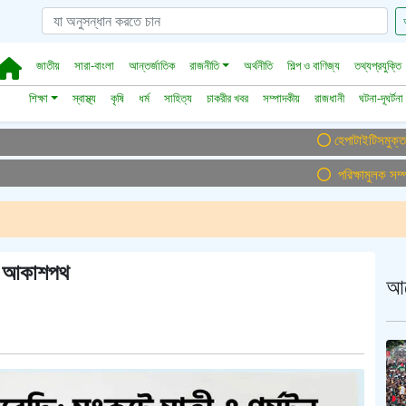
জাতীয়
সারা-বাংলা
আন্তর্জাতিক
রাজনীতি
অর্থনীতি
শিল্প ও বাণিজ্য
তথ্যপ্রযুক্তি
শিক্ষা
স্বাস্থ্য
কৃষি
ধর্ম
সাহিত্য
চাকরীর খবর
সম্পাদকীয়
রাজধানী
ঘটনা-দূঘর্টনা
হেপাটাইটিসমুক্ত বাংলাদেশ গড়ে
পরিক্ষামুলক সম্প্রচার ।।
শ্ব আকাশপথ
আ