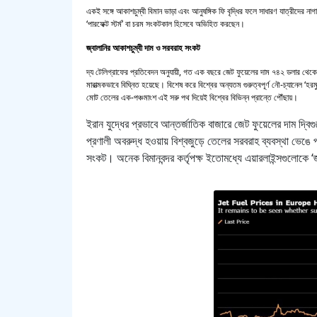
একই সঙ্গে আকাশচুম্বী বিমান ভাড়া এবং আনুষঙ্গিক ফি বৃদ্ধির ফলে সাধারণ যাত্রীদের
‘পারফেক্ট স্টর্ম’ বা চরম সংকটকাল হিসেবে অভিহিত করছেন।
জ্বালানির আকাশচুম্বী দাম ও সরবরাহ সংকট
দ্য টেলিগ্রাফের প্রতিবেদন অনুযায়ী, গত এক বছরে জেট ফুয়েলের দাম ৭৪২ ডলার থেকে ব
মারাত্মকভাবে বিঘ্নিত হয়েছে। বিশেষ করে বিশ্বের অন্যতম গুরুত্বপূর্ণ নৌ-চ্যানেল ‘
মোট তেলের এক-পঞ্চমাংশ এই সরু পথ দিয়েই বিশ্বের বিভিন্ন প্রান্তে পৌঁছায়।
ইরান যুদ্ধের প্রভাবে আন্তর্জাতিক বাজারে জেট ফুয়েলের দাম দ্ব
প্রণালী অবরুদ্ধ হওয়ায় বিশ্বজুড়ে তেলের সরবরাহ ব্যবস্থা ভে
সংকট। অনেক বিমানবন্দর কর্তৃপক্ষ ইতোমধ্যে এয়ারলাইন্সগুলোকে ‘জ