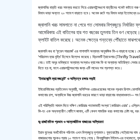
জ্বালানির বাড়তি খরচ সমন্বয় করতে গিয়ে এয়ারলাইন্সগুলো যাত্রীদের পকেট কাটতে শুরু করে
বিমান ভাড়া অন্তত ২০ শতাংশ বাড়াতে হবে। অনেক রুটে গড় বিমান ভাড়া ইতোমধ্যে ৪৬
জ্বালানি খরচ সামলাতে না পেরে গত সোমবার বিশ্বজুড়ে নির্ধারিত 
আমেরিকায় এই বাতিলের হার গত বছরের তুলনায় তিন গুণ বেড়েছে।
ফ্লাইট বাতিল করেছে। অনেক ক্ষেত্রে গন্তব্যে পৌঁছাতে মাঝপথে ব
জ্বালানি কর বা ‘ফুয়েল সারচার্জ’ এর পাশাপাশি অন্যান্য আনুষঙ্গিক ফি-ও বাড়ানো হচ্ছ
‘পরিচালন ব্যয় বৃদ্ধি’ হিসেবে উল্লেখ করেছে। থ্রিনফটি ট্রাভেলার (Thrifty Travele
নেয়। তাই অদূর ভবিষ্যতে অন্যান্য সংস্থাও ব্যাগেজ ফি বা অন্যান্য অতিরিক্ত সেবার
দিতে হয় না, ফলে এয়ারলাইন্সগুলোর জন্য এটি লাভের পথ প্রশস্ত করে।
‘ইমারজেন্সি ম্যানেজমেন্ট’ ও অস্তিত্ব রক্ষার লড়াই
ইউরোনিউজের প্রতিবেদন অনুযায়ী, অলিম্পিক এয়ারওয়েজের সাবেক প্রধান রিগাস ডোগানিস
কমানোর চাপ, অন্যদিকে উচ্চ জ্বালানি খরচের কারণে ভাড়া বাড়ানোর বাধ্যবাধকতা— সব
এই পরিস্থিতি সামাল দিতে দক্ষিণ কোরিয়ার পতাকাবাহী সংস্থা ‘কোরিয়ান এয়ার’ ১ এপ্রিল থ
কি-হং এক অভ্যন্তরীণ নোটিশে জানান, এটি কেবল সাময়িক খরচ কমানোর চেষ্টা নয়, বরং ক
ভূ-রাজনৈতিক প্রভাব ও আন্তর্জাতিক বাজারের অস্থিরতা
ইরান যুদ্ধের অর্থনৈতিক পরিণাম এখন বিশ্বজুড়ে দৃশ্যমান। যুক্তরাষ্ট্রে পেট্রোলের দ
বাজারগুলোর সূচকও প্রায় ১০ শতাংশ পড়ে গেছে। ফিন্যান্সিয়াল টাইমস-এর তথ্যমতে, যু