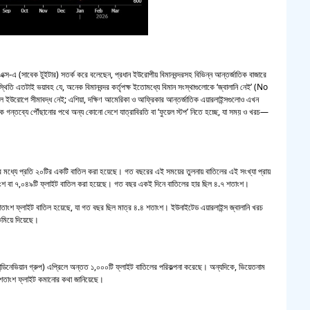
সয়াবি
জাল ভ
 এক্স-এ (সাবেক টুইটার) সতর্ক করে বলেছেন, প্রধান ইউরোপীয় বিমানবন্দরসহ বিভিন্ন আন্তর্জাতিক বাজারে
থিতি এতটাই ভয়াবহ যে, অনেক বিমানবন্দর কর্তৃপক্ষ ইতোমধ্যে বিমান সংস্থাগুলোকে ‘জ্বালানি নেই’ (No
‘শ্লী
উরোপে সীমাবদ্ধ নেই; এশিয়া, দক্ষিণ আমেরিকা ও আফ্রিকার আন্তর্জাতিক এয়ারলাইন্সগুলোও এখন
টকে গন্তব্যে পৌঁছানোর পথে অন্য কোনো দেশে যাত্রাবিরতি বা ‘ফুয়েল স্টপ’ নিতে হচ্ছে, যা সময় ও খরচ—
শহীদ 
স্বরাষ
টের মধ্যে প্রতি ২০টির একটি বাতিল করা হয়েছে। গত বছরের এই সময়ের তুলনায় বাতিলের এই সংখ্যা প্রায়
শতাংশ বা ৭,০৪৯টি ফ্লাইট বাতিল করা হয়েছে। গত বছর একই দিনে বাতিলের হার ছিল ৪.৭ শতাংশ।
খুলন
ংশ ফ্লাইট বাতিল হয়েছে, যা গত বছর ছিল মাত্র ৪.৪ শতাংশ। ইউনাইটেড এয়ারলাইন্স জ্বালানি খরচ
 কমিয়ে দিয়েছে।
আজ ম
যান্ডিনেভিয়ান গ্রুপ) এপ্রিলে অন্তত ১,০০০টি ফ্লাইট বাতিলের পরিকল্পনা করেছে। অন্যদিকে, ভিয়েতনাম
দেশের
০ শতাংশ ফ্লাইট কমানোর কথা জানিয়েছে।
একুশে