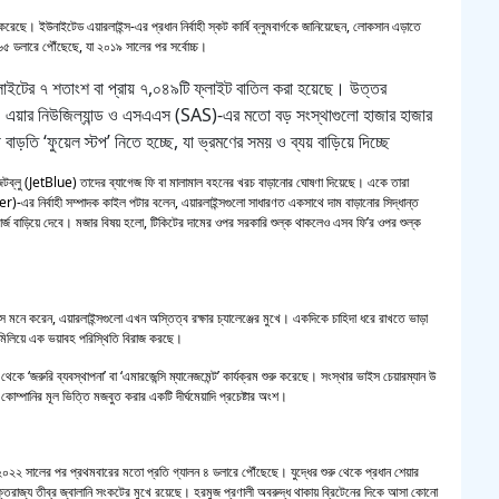
ছে। ইউনাইটেড এয়ারলাইন্স-এর প্রধান নির্বাহী স্কট কার্বি ব্লুমবার্গকে জানিয়েছেন, লোকসান এড়াতে
২৪ দি
৫ ডলারে পৌঁছেছে, যা ২০১৯ সালের পর সর্বোচ্চ।
ফ্লাইটের ৭ শতাংশ বা প্রায় ৭,০৪৯টি ফ্লাইট বাতিল করা হয়েছে। উত্তর
 এয়ার নিউজিল্যান্ড ও এসএএস (SAS)-এর মতো বড় সংস্থাগুলো হাজার হাজার
াড়তি ‘ফুয়েল স্টপ’ নিতে হচ্ছে, যা ভ্রমণের সময় ও ব্যয় বাড়িয়ে দিচ্ছে
ে। জেটব্লু (JetBlue) তাদের ব্যাগেজ ফি বা মালামাল বহনের খরচ বাড়ানোর ঘোষণা দিয়েছে। একে তারা
r)-এর নির্বাহী সম্পাদক কাইল পটার বলেন, এয়ারলাইন্সগুলো সাধারণত একসাথে দাম বাড়ানোর সিদ্ধান্ত
 চার্জ বাড়িয়ে দেবে। মজার বিষয় হলো, টিকিটের দামের ওপর সরকারি শুল্ক থাকলেও এসব ফি’র ওপর শুল্ক
 মনে করেন, এয়ারলাইন্সগুলো এখন অস্তিত্ব রক্ষার চ্যালেঞ্জের মুখে। একদিকে চাহিদা ধরে রাখতে ভাড়া
 মিলিয়ে এক ভয়াবহ পরিস্থিতি বিরাজ করছে।
েকে ‘জরুরি ব্যবস্থাপনা’ বা ‘এমারজেন্সি ম্যানেজমেন্ট’ কার্যক্রম শুরু করেছে। সংস্থার ভাইস চেয়ারম্যান উ
োম্পানির মূল ভিত্তি মজবুত করার একটি দীর্ঘমেয়াদি প্রচেষ্টার অংশ।
াম ২০২২ সালের পর প্রথমবারের মতো প্রতি গ্যালন ৪ ডলারে পৌঁছেছে। যুদ্ধের শুরু থেকে প্রধান শেয়ার
ক্তরাজ্য তীব্র জ্বালানি সংকটের মুখে রয়েছে। হরমুজ প্রণালী অবরুদ্ধ থাকায় ব্রিটেনের দিকে আসা কোনো