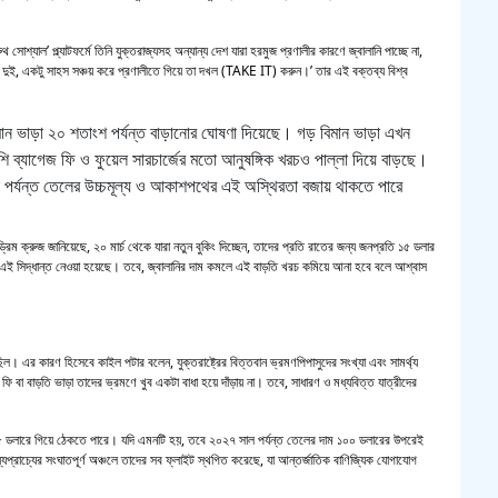
ুথ সোশ্যাল’ প্ল্যাটফর্মে তিনি যুক্তরাজ্যসহ অন্যান্য দেশ যারা হরমুজ প্রণালীর কারণে জ্বালানি পাচ্ছে না,
ে। দুই, একটু সাহস সঞ্চয় করে প্রণালীতে গিয়ে তা দখল (TAKE IT) করুন।’ তার এই বক্তব্য বিশ্ব
ান ভাড়া ২০ শতাংশ পর্যন্ত বাড়ানোর ঘোষণা দিয়েছে। গড় বিমান ভাড়া এখন
াশি ব্যাগেজ ফি ও ফুয়েল সারচার্জের মতো আনুষঙ্গিক খরচও পাল্লা দিয়ে বাড়ছে।
াল পর্যন্ত তেলের উচ্চমূল্য ও আকাশপথের এই অস্থিরতা বজায় থাকতে পারে
রিম ক্রুজ জানিয়েছে, ২০ মার্চ থেকে যারা নতুন বুকিং দিচ্ছেন, তাদের প্রতি রাতের জন্য জনপ্রতি ১৫ ডলার
য়ায় এই সিদ্ধান্ত নেওয়া হয়েছে। তবে, জ্বালানির দাম কমলে এই বাড়তি খরচ কমিয়ে আনা হবে বলে আশ্বাস
চতায় ছিল। এর কারণ হিসেবে কাইল পটার বলেন, যুক্তরাষ্ট্রের বিত্তবান ভ্রমণপিপাসুদের সংখ্যা এবং সামর্থ্য
 বাড়তি ভাড়া তাদের ভ্রমণে খুব একটা বাধা হয়ে দাঁড়ায় না। তবে, সাধারণ ও মধ্যবিত্ত যাত্রীদের
৭৫ ডলারে গিয়ে ঠেকতে পারে। যদি এমনটি হয়, তবে ২০২৭ সাল পর্যন্ত তেলের দাম ১০০ ডলারের উপরেই
যপ্রাচ্যের সংঘাতপূর্ণ অঞ্চলে তাদের সব ফ্লাইট স্থগিত করেছে, যা আন্তর্জাতিক বাণিজ্যিক যোগাযোগ