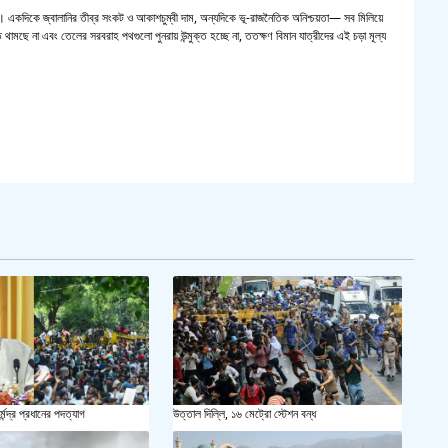
়। একদিকে জ্বালানির তীব্র সংকট ও আকাশচুম্বী দাম, অন্যদিকে ভূ-রাজনৈতিক অনিশ্চয়তা— সব মিলিয়ে
ত থামছে না এবং তেলের সরবরাহ পথগুলো পুনরায় উন্মুক্ত হচ্ছে না, ততক্ষণ বিমান যাত্রীদের এই চড়া মূল্য
্মেন্দ্র প্রধানের পদত্যাগ
উত্তাল দিল্লি, ১৬ মেট্রো স্টেশন বন্ধ