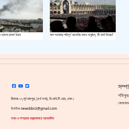
র হামলা চালাল ইরান
লাল পতাকায় পরিপূর্ণ খামেনির দাফন অনুষ্ঠান, কী বার্তা দিচ্ছে?
সম্প
শফিকুর
ঠিকানাঃ ১৭,পূর্ব রামপুরা, (৪র্থ তলা), ডি.আই.টি রোড, ঢাকা।
যোগাযো
ইমেইলঃ newsbbn2@gmail.com
তথ্য ও সম্প্রচার মন্ত্রানালায়ে প্রস্থাবিত