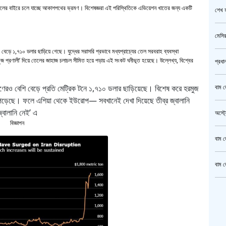
 নাগালের বাইরে চলে যাচ্ছে আকাশপথের ভ্রমণ। বিশেষজ্ঞরা এই পরিস্থিতিকে এভিয়েশন খাতের জন্য একটি
শেখ হ
মেসির
েড়ে ১,৭১০ ডলার ছাড়িয়ে গেছে। যুদ্ধের সরাসরি প্রভাবে মধ্যপ্রাচ্যের তেল সরবরাহ ব্যবস্থা
হরমুজ প্রণালী’ দিয়ে তেলের জাহাজ চলাচল সীমিত হয়ে পড়ায় এই সংকট ঘনীভূত হয়েছে। উল্লেখ্য, বিশ্বের
প্রধা
বাম জ
িগুণেরও বেশি বেড়ে প্রতি মেট্রিক টনে ১,৭১০ ডলার ছাড়িয়েছে। বিশেষ করে হরমুজ
ঙে পড়েছে। ফলে এশিয়া থেকে ইউরোপ— সবখানেই দেখা দিয়েছে তীব্র জ্বালানি
্বালানি নেই’ এ
অস্ট্
বিজ্ঞাপন
বাম জ
বাম জ
ক্রি
গাজীপ