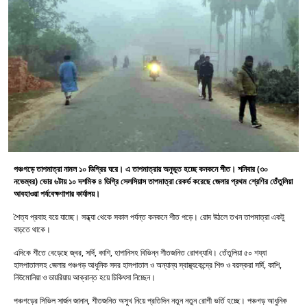
পঞ্চগড়ে তাপমাত্রা নামল ১০ ডিগ্রির ঘরে। এ তাপমাত্রায় অনুভূত হচ্ছে কনকনে শীত। শনিবার (৩০
নভেম্বর) ভোর ৬টায় ১০ দশমিক ৪ ডিগ্রি সেলসিয়াস তাপমাত্রা রেকর্ড করেছে জেলার প্রথম শ্রেণির তেঁতুলিয়া
আবহাওয়া পর্যবেক্ষণাগার কার্যালয়।
শৈত্য প্রবাহ বয়ে যাচ্ছে। সন্ধ্যা থেকে সকাল পর্যন্ত কনকনে শীত পড়ে। রোদ উঠলে তখন তাপমাত্রা একটু
বাড়তে থাকে।
এদিকে শীতে বেড়েছে জ্বর, সর্দি, কাশি, হাপানিসহ বিভিন্ন শীতজনিত রোগব্যাধি। তেঁতুলিয়া ৫০ শয্যা
হাসপাতালসহ জেলার পঞ্চগড় আধুনিক সদর হাসপাতাল ও অন্যান্য স্বাস্থ্যকেন্দ্রে শিশু ও বয়স্করা সর্দি, কাশি,
নিউমোনিয়া ও ডায়রিয়ায় আক্রান্ত হয়ে চিকিৎসা নিচ্ছেন।
পঞ্চগড়ের সিভিল সার্জন জানান, শীতজনিত অসুখ নিয়ে প্রতিদিন নতুন নতুন রোগী ভর্তি হচ্ছে। পঞ্চগড় আধুনিক