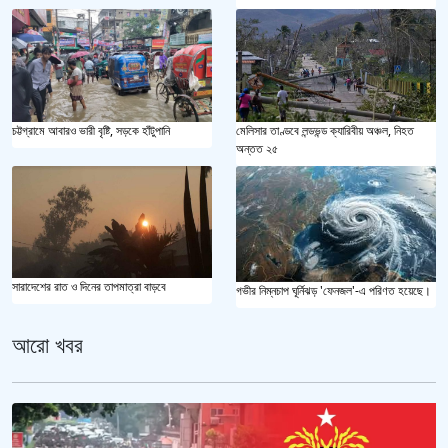
মেলিসার তাণ্ডবে লন্ডভন্ড ক্যারিবীয় অঞ্চল, নিহত
চট্টগ্রামে আবারও ভারী বৃষ্টি, সড়কে হাঁটুপানি
অন্তত ২৫
সারাদেশের রাত ও দিনের তাপমাত্রা বাড়বে
গভীর নিম্নচাপ ঘূর্নিঝড় 'ফেনজল'-এ পরিণত হয়েছে।
আরো খবর