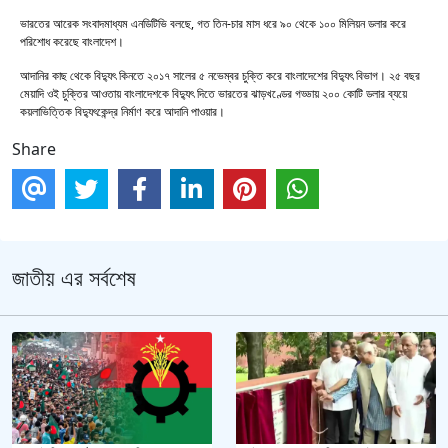
ভারতের আরেক সংবাদমাধ্যম এনডিটিভি বলছে, গত তিন-চার মাস ধরে ৯০ থেকে ১০০ মিলিয়ন ডলার করে
পরিশোধ করেছে বাংলাদেশ।
আদানির কাছ থেকে বিদ্যুৎ কিনতে ২০১৭ সালের ৫ নভেম্বর চুক্তি করে বাংলাদেশের বিদ্যুৎ বিভাগ। ২৫ বছর
মেয়াদি ওই চুক্তির আওতায় বাংলাদেশকে বিদ্যুৎ দিতে ভারতের ঝাড়খণ্ডের গড্ডায় ২০০ কোটি ডলার ব্যয়ে
কয়লাভিত্তিক বিদ্যুৎকেন্দ্র নির্মাণ করে আদানি পাওয়ার।
Share
জাতীয় এর সর্বশেষ