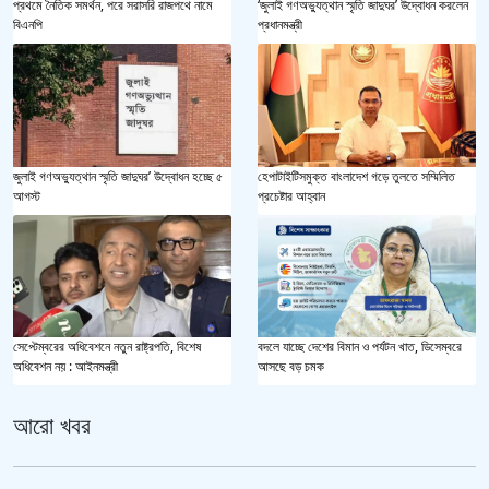
প্রথমে নৈতিক সমর্থন, পরে সরাসরি রাজপথে নামে
‘জুলাই গণঅভ্যুত্থান স্মৃতি জাদুঘর’ উদ্বোধন করলেন
বিএনপি
প্রধানমন্ত্রী
জুলাই গণঅভ্যুত্থান স্মৃতি জাদুঘর’ উদ্বোধন হচ্ছে ৫
হেপাটাইটিসমুক্ত বাংলাদেশ গড়ে তুলতে সম্মিলিত
আগস্ট
প্রচেষ্টার আহ্বান
সেপ্টেম্বরের অধিবেশনে নতুন রাষ্ট্রপতি, বিশেষ
বদলে যাচ্ছে দেশের বিমান ও পর্যটন খাত, ডিসেম্বরে
অধিবেশন নয় : আইনমন্ত্রী
আসছে বড় চমক
আরো খবর