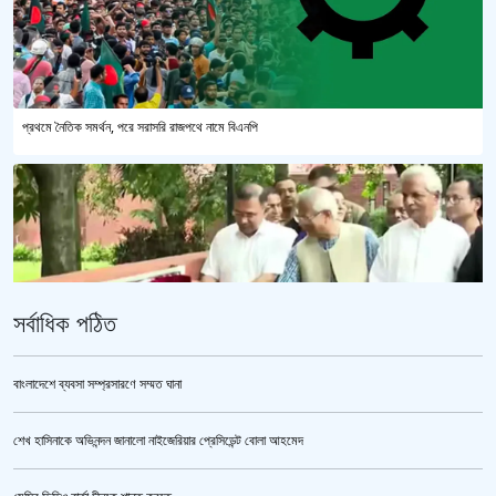
প্রথমে নৈতিক সমর্থন, পরে সরাসরি রাজপথে নামে বিএনপি
সর্বাধিক পঠিত
বাংলাদেশে ব্যবসা সম্প্রসারণে সম্মত ঘানা
শেখ হাসিনাকে অভিনন্দন জানালো নাইজেরিয়ার প্রেসিডেন্ট বোলা আহমেদ
‘জুলাই গণঅভ্যুত্থান স্মৃতি জাদুঘর’ উদ্বোধন করলেন প্রধানমন্ত্রী