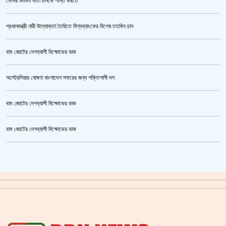
মেসির ভিডিও বার্তা চীনকে শান্ত করতে
প্রধানমন্ত্রী নারী উদ্যোক্তা তৈরিতে বিশ্বব্যাংকের বিশেষ তহবিল চান
বাম জোটের দেশব্যাপী বিক্ষোভের ডাক
অস্ট্রেলিয়ার ঘোষণা বাংলাদেশ সফরের জন্য শক্তিশালী দল
বাম জোটের দেশব্যাপী বিক্ষোভের ডাক
জুলাই গণঅভ্যুত্থান স্মৃতি জাদুঘর’ উদ্বোধন হচ্ছে ৫ আগস্ট
বাম জোটের দেশব্যাপী বিক্ষোভের ডাক
ক্রিকেটার আল আমিন,ফের বিয়ে করলেন
গাজীপুর মহাসড়ক অবরোধ,সিটি করপোরেশনের গাড়ি চাপায় শ্রমিক নিহত
সয়াবিন তেলের দাম লিটারে কমলো ১০ টাকা