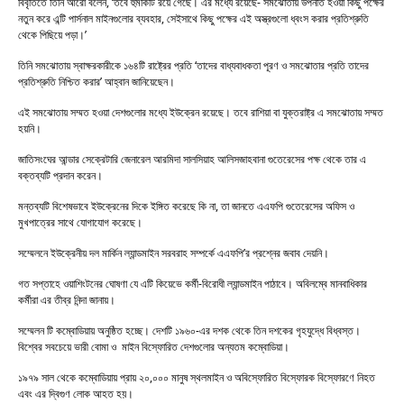
বিবৃতিতে তিনি আরো বলেন, ‘তবে হুমকিটি রয়ে গেছে। এর মধ্যে রয়েছে- সমঝোতায় উপনীত হওয়া কিছু পক্ষের
নতুন করে এন্টি পার্সনাল মাইনগুলোর ব্যবহার, সেইসাথে কিছু পক্ষের এই অস্ত্রগুলো ধ্বংস করার প্রতিশ্রুতি
থেকে পিছিয়ে পড়া।’
তিনি সমঝোতায় স্বাক্ষরকারীকে ১৬৪টি রাষ্ট্রের প্রতি ‘তাদের বাধ্যবাধকতা পূরণ ও সমঝোতার প্রতি তাদের
প্রতিশ্রুতি নিশ্চিত করার’ আহ্বান জানিয়েছেন।
এই সমঝোতায় সম্মত হওয়া দেশগুলোর মধ্যে ইউক্রেন রয়েছে। তবে রাশিয়া বা যুক্তরাষ্ট্র এ সমঝোতায় সম্মত
হয়নি।
জাতিসংঘের আন্ডার সেক্রেটারি জেনারেল আরমিদা সালসিয়াহ আলিসজাহবানা গুতেরেসের পক্ষ থেকে তার এ
বক্তব্যটি প্রদান করেন।
মন্তব্যটি বিশেষভাবে ইউক্রেনের দিকে ইঙ্গিত করেছে কি না, তা জানতে এএফপি গুতেরেসের অফিস ও
মুখপাত্রের সাথে যোগাযোগ করেছে।
সম্মেলনে ইউক্রেনীয় দল মার্কিন ল্যান্ডমাইন সরবরাহ সম্পর্কে এএফপি’র প্রশ্নের জবাব দেয়নি।
গত সপ্তাহে ওয়াশিংটনের ঘোষণা যে এটি কিয়েভে কর্মী-বিরোধী ল্যান্ডমাইন পাঠাবে। অবিলম্বে মানবাধিকার
কর্মীরা এর তীব্র নিন্দা জানায়।
সম্মেলন টি কম্বোডিয়ায় অনুষ্ঠিত হচ্ছে। দেশটি ১৯৬০-এর দশক থেকে তিন দশকের গৃহযুদ্ধে বিধ্বস্ত।
বিশ্বের সবচেয়ে ভারী বোমা ও মাইন বিস্ফোরিত দেশগুলোর অন্যতম কম্বোডিয়া।
১৯৭৯ সাল থেকে কম্বোডিয়ায় প্রায় ২০,০০০ মানুষ স্থলমাইন ও অবিস্ফোরিত বিস্ফোরক বিস্ফোরণে নিহত
এবং এর দ্বিগুণ লোক আহত হয়।