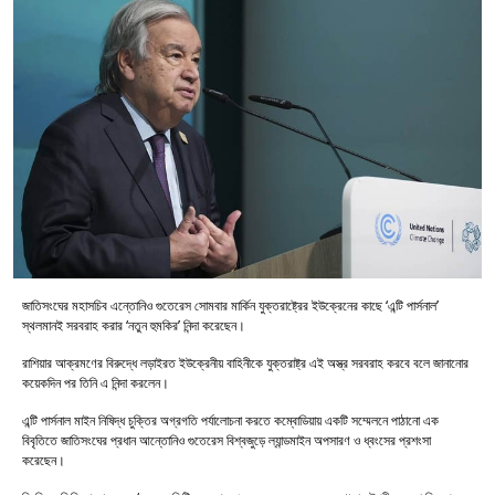
জাতিসংঘের মহাসচিব এন্তোনিও গুতেরেস সোমবার মার্কিন যুক্তরাষ্ট্রের ইউক্রেনের কাছে ‘এন্টি পার্সনাল’
স্থলমানই সরবরাহ করার ‘নতুন হুমকির’ নিন্দা করেছেন।
রাশিয়ার আক্রমণের বিরুদ্ধে লড়াইরত ইউক্রেনীয় বাহিনীকে যুক্তরাষ্ট্র এই অস্ত্র সরবরাহ করবে বলে জানানোর
কয়েকদিন পর তিনি এ নিন্দা করলেন।
এন্টি পার্সনাল মাইন নিষিদ্ধ চুক্তির অগ্রগতি পর্যালোচনা করতে কম্বোডিয়ায় একটি সম্মেলনে পাঠানো এক
বিবৃতিতে জাতিসংঘের প্রধান আন্তোনিও গুতেরেস বিশ্বজুড়ে ল্যান্ডমাইন অপসারণ ও ধ্বংসের প্রশংসা
করেছেন।