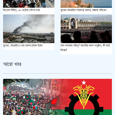
উত্তাল দিল্লি, ১৬ মেট্রো স্টেশন বন্ধ
কুয়েত-বাহরাইনে ইরানের হামলা, বাজছে সাইরেন
কুয়েত, বাহরাইনে ফের হামলা চালাল ইরান
লাল পতাকায় পরিপূর্ণ খামেনির দাফন অনুষ্ঠান, কী বার্তা
দিচ্ছে?
আরো খবর