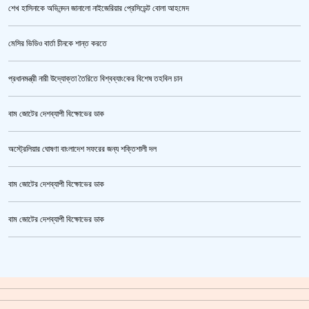
শেখ হাসিনাকে অভিনন্দন জানালো নাইজেরিয়ার প্রেসিডেন্ট বোলা আহমেদ
তনু হত্যা মামলায় ফের গ্রেপ্তার সাবেক সেনাসদস্য হাফিজুর রহমান
মেসির ভিডিও বার্তা চীনকে শান্ত করতে
প্রধানমন্ত্রী নারী উদ্যোক্তা তৈরিতে বিশ্বব্যাংকের বিশেষ তহবিল চান
বাম জোটের দেশব্যাপী বিক্ষোভের ডাক
অস্ট্রেলিয়ার ঘোষণা বাংলাদেশ সফরের জন্য শক্তিশালী দল
বাম জোটের দেশব্যাপী বিক্ষোভের ডাক
প্রথমে নৈতিক সমর্থন, পরে সরাসরি রাজপথে নামে বিএনপি
বাম জোটের দেশব্যাপী বিক্ষোভের ডাক
ক্রিকেটার আল আমিন,ফের বিয়ে করলেন
গাজীপুর মহাসড়ক অবরোধ,সিটি করপোরেশনের গাড়ি চাপায় শ্রমিক নিহত