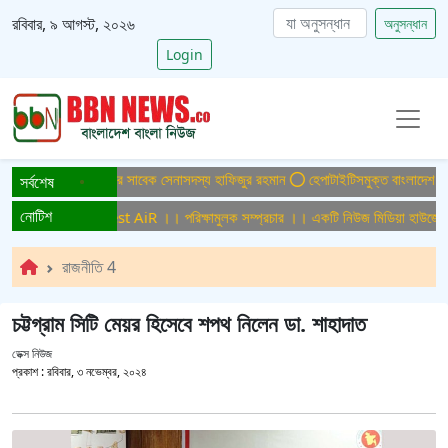
রবিবার, ৯ আগস্ট, ২০২৬
অনুসন্ধান
Login
ামলায় ফের গ্রেপ্তার সাবেক সেনাসদস্য হাফিজুর রহমান
হেপাটাইটিসমুক্ত বাংলাদেশ গড়ে তুলত
সর্বশেষ
নোটিশ
লক সম্প্রচার ।। Test AiR ।। পরিক্ষামুলক সম্প্রচার ।। একটি নিউজ মিডিয়া হাউজের জন
রাজনীতি 4
চট্টগ্রাম সিটি মেয়র হিসেবে শপথ নিলেন ডা. শাহাদাত
ডেক্স নিউজ
প্রকাশ :
রবিবার, ৩ নভেম্বর, ২০২৪