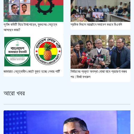
পূর্ণাঙ্গ কমিটি নিয়ে টানাপোড়েন, যুবদলের নেতৃত্বে
শ্রমিক দিবসে নয়াপল্টনে সমাবেশ করবে বিএনপি
আসছেন কারা?
জামায়াত নেতৃত্বাধীন জোটে যুক্ত হচ্ছে লেবার পার্টি
নির্বাচনের প্রকৃত অবস্থা বোঝা যাবে প্রচারণা শুরুর
পর : মির্জা ফখরুল
আরো খবর