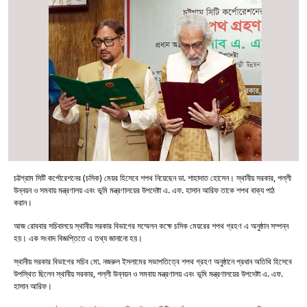
চট্টগ্রাম সিটি কর্পোরেশনের (চসিক) মেয়র হিসেবে শপথ নিয়েছেন ডা. শাহাদাত হোসেন। স্থানীয় সরকার, পল্লী
উন্নয়ন ও সমবায় মন্ত্রণালয় এবং ভূমি মন্ত্রণালয়ের উপদেষ্টা এ. এফ. হাসান আরিফ তাকে শপথ বাক্য পাঠ
করান।
আজ রোববার সচিবালয়ে স্থানীয় সরকার বিভাগের সম্মেলন কক্ষে চসিক মেয়রের শপথ গ্রহণ এ অনুষ্ঠান সম্পন্ন
হয়। এক সংবাদ বিজ্ঞপ্তিতে এ তথ্য জানানো হয়।
স্থানীয় সরকার বিভাগের সচিব মো. নজরুল ইসলামের সভাপতিত্বে শপথ গ্রহণ অনুষ্ঠানে প্রধান অতিথি হিসেবে
উপস্থিত ছিলেন স্থানীয় সরকার, পল্লী উন্নয়ন ও সমবায় মন্ত্রণালয় এবং ভূমি মন্ত্রণালয়ের উপদেষ্টা এ. এফ.
হাসান আরিফ।