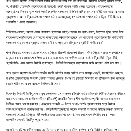
শপথ গ্রহণ অনুষ্ঠান শেষে উপদেষ্টা হাসান আরিফ চট্টগ্রাম সিটি কর্পোরেশনের মেয়রকে শুভেচ্ছা জানিয়ে বলেন,
ডা. শাহাদাত হোসেন বিপ্লবোত্তর বাংলাদেশের একটি প্রধান নগরীর মেয়র হয়েছেন। ছাত্র-জনতার
আত্মত্যাগের শিক্ষাকে বুকে ধারণ করে বৈষম্যহীন বাংলাদেশ বিনির্মাণে ভূমিকা রাখবেন, এটাই তার কাছে আমাদের
প্রত্যাশা । আমরা গ্রিন চট্টগ্রাম দেখতে চাই। জলাবদ্ধতামুক্ত চট্টগ্রাম দেখতে চাই। ক্লিন সিটি হিসেবে
নগরবাসীরও একই প্রত্যাশা।
তিনি আরও বলেন, ‘আমরা মেয়র শাহাদাত হোসেনের কাছে পেছনের সব ধ্যান-ধারণা, চিন্তাকে ছুঁড়ে ফেলে দিয়ে
ছাত্র-জনতা-শ্রমিকদের যে অর্জনের জন্য তাদের আত্মত্যাগ রয়েছে, সে প্রত্যাশা পূরণে বৈষম্যহীন শক্তিশালী
বাংলাদেশ গড়ে তোলার প্রত্যয় দেখতে চাই। এ প্রত্যাশা চট্টগ্রামের প্রতিটি নাগরিকের।’
শপথ নিয়ে ডা. শাহাদাত হোসেন বলেন, ‘চট্টগ্রাম বাঁচলেই বাংলাদেশ বাঁচবে। যদি চট্টগ্রাম শহরের অবকাঠামোর
উন্নয়ন করা যায় বাংলাদেশ এগিয়ে যাবে। এ জন্য সবার সহযোগিতা কামনা করছি। গ্রিন সিটি, ক্লিন সিটি,
হেলদি সিটি- এসব আমার নির্বাচনী ইশতেহার। নির্বাচনী ইশতেহার বাস্তবায়নে আমি আপ্রাণ চেষ্টা করে যাব।’
শপথ গ্রহণ অনুষ্ঠানে বিএনপি'র জাতীয় স্থায়ী কমিটির সদস্য আমির খসরু মাহমুদ চৌধুরী, সালাহউদ্দিন আহমদ,
বিএনপি চেয়ারপার্সনের উপদেষ্টা গোলাম আকবর খন্দকার, বিএনপি’র চট্টগ্রাম বিভাগীয় সাংগঠনিক সম্পাদক মাহবুবুর
রহমান শামীমসহ আরও অনেকে উপস্থিত ছিলেন।
উল্লেখ্য, নির্বাচনী ট্রাইব্যুনাল ও যুগ্ম জেলা জজ, ১ম আদালত চট্টগ্রাম কর্তৃক চট্রগ্রাম সিটি কর্পোরেশন নির্বাচনে
মেয়র পদে বাংলাদেশ জাতীয়তাবাদী দল (বিএনপি) মনোনীত ‘ধানের শীষ’ প্রতীকের প্রার্থী শাহাদাত হোসেনকে
নির্বাচিত মেয়র ঘোষণা করা হয়। একইসঙ্গে পরবর্তী ১০ দিনের মধ্যে গেজেট প্রকাশ করার জন্য নির্বাচন
কমিশনকে নির্দেশনা প্রদান করা হয়। নির্বাচনী ট্রাইব্যুনালের আদেশ অনুযায়ী বাংলাদেশ নির্বাচন কমিশন সচিবালয়
বাংলাদেশ গেজেটে চট্টগ্রাম সিটি কর্পোরেশনের মেয়র হিসেবে শাহাদাত হোসেনকে নির্বাচিত ঘোষণা করে
সংশোধিত গেজেট বিজ্ঞপ্তি প্রকাশ করে।
সরকারি গেজেট প্রকাশিত হওয়ার ৩০ দিনের মধ্যে সরকার মনোনীত কর্তৃপক্ষ কর্তৃক নির্বাচিত ব্যক্তির শপথ