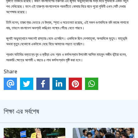
দৃষ্টিতে তাকিয়ে রয়েছে। কারণ বাংলাদেশের তরুণরা এই জুলাই অভ্যুত্থানের মধ্য দিয়ে পৃথিবীকে একটি নতুন
পথ দেখিয়েছে। ফলে এই তারুণ্য বাংলাদেশকে পরবর্তীতে কোথায় নিয়ে যাবে পুরো পৃথিবী এখন সেটি দেখার
অপেক্ষায় রয়েছে।
তিনি বলেন, তারুণ্যের ভেতরে যে উদ্যম, স্পৃহা ও সচেতনতা রয়েছে, এই সকল গুণাবলিকে যদি কাজে লাগানো
যায়, তাহলে বাংলাদেশ অবশ্যই কাঙ্খিত লক্ষ্যে পৌঁছে যেতে পারবে।
জুলাই অভ্যুত্থানে সকলেই রাস্তায় নেমে এসেছিল। একদিকে ছিল দেশমাতৃকা, অপরদিকে মৃত্যু। মাতৃভূমি
অথবা মৃত্যু যেকোনো একটাকে বেছে নিয়ে আমাদের লড়তে হয়েছিল।
প্রধান অতিথির বক্তব্যে যুব ও ক্রীড়া এবং শ্রম ও কর্মসংস্থান উপদেষ্টা আসিফ মাহমুদ সজীব ভূঁইয়া বলেন,
সরকারি ক্ষেত্রে আগামী ২ বছরে ৫ লাখ কর্মসংস্থান সৃষ্টি করা হবে।
Share
শিক্ষা এর সর্বশেষ