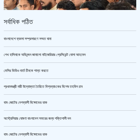
সর্বাধিক পঠিত
বাংলাদেশে ব্যবসা সম্প্রসারণে সম্মত ঘানা
শেখ হাসিনাকে অভিনন্দন জানালো নাইজেরিয়ার প্রেসিডেন্ট বোলা আহমেদ
ভারতকে ভয় পেয়েই কি ফেলানী ও মোদিবিরোধী আন্দোলনের ছবি সরানো হয়েছে?’
মেসির ভিডিও বার্তা চীনকে শান্ত করতে
প্রধানমন্ত্রী নারী উদ্যোক্তা তৈরিতে বিশ্বব্যাংকের বিশেষ তহবিল চান
বাম জোটের দেশব্যাপী বিক্ষোভের ডাক
অস্ট্রেলিয়ার ঘোষণা বাংলাদেশ সফরের জন্য শক্তিশালী দল
বাম জোটের দেশব্যাপী বিক্ষোভের ডাক