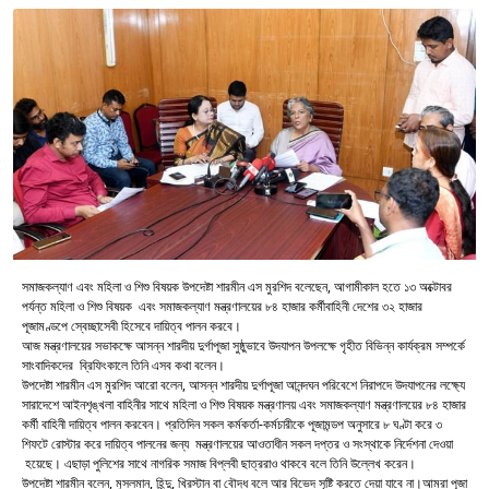
সমাজকল্যাণ এবং মহিলা ও শিশু বিষয়ক উপদেষ্টা শারমীন এস মুরশিদ বলেছেন, আগামীকাল হতে ১৩ অক্টোবর
পর্যন্ত মহিলা ও শিশু বিষয়ক এবং সমাজকল্যাণ মন্ত্রণালয়ের ৮৪ হাজার কর্মীবাহিনী দেশের ৩২ হাজার
পূজামণ্ডপে স্বেচ্ছাসেবী হিসেবে দায়িত্ব পালন করবে।
আজ মন্ত্রণালয়ের সভাকক্ষে আসন্ন শারদীয় দুর্গাপূজা সুষ্ঠুভাবে উদযাপন উপলক্ষে গৃহীত বিভিন্ন কার্যক্রম সম্পর্কে
সাংবাদিকদের ব্রিফিংকালে তিনি এসব কথা বলেন।
উপদেষ্টা শারমীন এস মুরশিদ আরো বলেন, আসন্ন শারদীয় দুর্গাপূজা আনন্দঘন পরিবেশে নিরাপদে উদযাপনের লক্ষ্যে
সারাদেশে আইনশৃঙ্খলা বাহিনীর সাথে মহিলা ও শিশু বিষয়ক মন্ত্রণালয় এবং সমাজকল্যাণ মন্ত্রণালয়ের ৮৪ হাজার
কর্মী বাহিনী দায়িত্ব পালন করবেন। প্রতিদিন সকল কর্মকর্তা-কর্মচারীকে পূজামন্ডপ অনুসারে ৮ ঘণ্টা করে ৩
শিফটে রোস্টার করে দায়িত্ব পালনের জন্য মন্ত্রণালয়ের আওতাধীন সকল দপ্তর ও সংস্থাকে নির্দেশনা দেওয়া
হয়েছে। এছাড়া পুলিশের সাথে নাগরিক সমাজ বিপ্লবী ছাত্ররাও থাকবে বলে তিনি উল্লেখ করেন।
উপদেষ্টা শারমীন বলেন, মুসলমান, হিন্দু, খ্রিস্টান বা বৌদ্ধ বলে আর বিভেদ সৃষ্টি করতে দেয়া যাবে না।আমরা পূজা