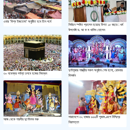
এবার 'বিশ্ব ইজতেমা' অনুষ্ঠিত হবে তিন পর্বে
নির্বাচন স্পষ্টত প্রহসন হয়েছে বিগত ১৫ বছরে : ধর্ম
উপদেষ্টা ড. আ ফ ম খালিদ হোসেন
দুর্গাপূজার শাস্ত্রীয় সকল অনুষ্ঠান শেষ হলো, রোববার
৩০ নভেম্বর পর্যন্ত চলবে হজের নিবন্ধন
বিসর্জন
সারাদেশে ৩২ হাজার ৬৬৬টি পূজামণ্ডপে নিশ্ছিদ্র
আজ থেকে শারদীয় দুর্গোৎসব শুরু
নিরাপত্তা