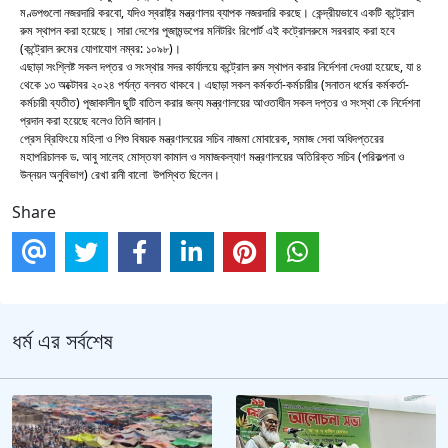
মণ্ডপগুলো নজরদারি করবো, যদিও স্বরাষ্ট্র মন্ত্রণালয় ব্যাপক নজরদারি করছে। কেন্দ্রীয়ভাবে একটি কন্ট্রোল
রুম স্থাপন করা হয়েছে। সারা দেশের পূজামন্ডপের মনিটরিং রিপোর্ট এই কট্রোলরুমে সরবরাহ করা হবে
(কন্ট্রোল রুমের যোগাযোগ নম্বর: ১০৯৮)।
এছাড়া সংশ্লিষ্ট সকল দপ্তর ও সংস্থার সদর কার্যালয়ে কন্ট্রোল রুম স্থাপন করার নির্দেশনা দেওয়া হয়েছে, যা ৪
থেকে ১৩ অক্টোবর ২০২৪ পর্যন্ত বলবত থাকবে। এছাড়া সকল কর্মকর্তা-কর্মচারীর (সনাতন ধর্মের কর্মকর্তা-
কর্মচারী ব্যতীত) পূজাকালীন ছুটি বাতিল করার জন্য মন্ত্রণালয়ের আওতাধীন সকল দপ্তর ও সংস্থা কে নির্দেশনা
প্রদান করা হয়েছে বলেও তিনি জানান।
প্রেস ব্রিফিংয়ে মহিলা ও শিশু বিষয়ক মন্ত্রণালয়ের সচিব নাজমা মোবারেক, সমাজ সেবা অধিদপ্তরের
মহাপরিচালক ড. আবু সালেহ মোস্তফা কামাল ও সমাজকল্যাণ মন্ত্রণালয়ের অতিরিক্ত সচিব (পরিকল্পনা ও
উন্নয়ন অনুবিভাগ) রেখা রানী বালো উপস্থিত ছিলেন।
Share
ধর্ম এর সর্বশেষ