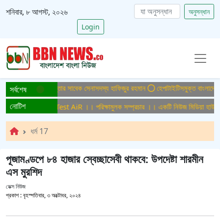
শনিবার, ৮ আগস্ট, ২০২৬
অনুসন্ধান
Login
 মামলায় ফের গ্রেপ্তার সাবেক সেনাসদস্য হাফিজুর রহমান
হেপাটাইটিসমুক্ত বাংলাদেশ গড়ে তু
সর্বশেষ
নোটিশ
মুলক সম্প্রচার ।। Test AiR ।। পরিক্ষামুলক সম্প্রচার ।। একটি নিউজ মিডিয়া হাউজের 
ধর্ম 17
পূজামণ্ডপে ৮৪ হাজার স্বেচ্ছাসেবী থাকবে: উপদেষ্টা শারমীন
এস মুরশিদ
ডেক্স নিউজ
প্রকাশ :
বৃহস্পতিবার, ৩ অক্টোবর, ২০২৪