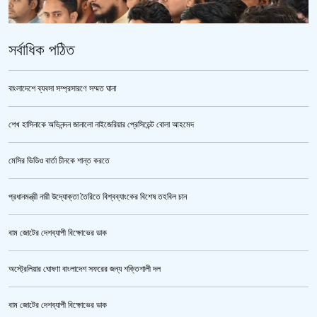
সর্বাধিক পঠিত
বাংলাদেশে ব্যবসা সম্প্রসারণে সম্মত ঘানা
শেখ হাসিনাকে অভিনন্দন জানালো নাইজেরিয়ার প্রেসিডেন্ট বোলা আহমেদ
ভারতকে ভয় পেয়েই কি ফেলানী ও মোদিবিরোধী আন্দোলনের ছবি সরানো হয়েছে?’
মেসির ভিডিও বার্তা চীনকে শান্ত করতে
প্রধানমন্ত্রী নারী উদ্যোক্তা তৈরিতে বিশ্বব্যাংকের বিশেষ তহবিল চান
বাম জোটের দেশব্যাপী বিক্ষোভের ডাক
অস্ট্রেলিয়ার ঘোষণা বাংলাদেশ সফরের জন্য শক্তিশালী দল
বাম জোটের দেশব্যাপী বিক্ষোভের ডাক