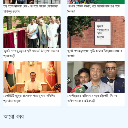
তনু হত্যা মামলায় ফের গ্রেপ্তার সাবেক সেনাসদস্য
প্রথমে নৈতিক সমর্থন, পরে সরাসরি রাজপথে নামে
হাফিজুর রহমান
বিএনপি
‘জুলাই গণঅভ্যুত্থান স্মৃতি জাদুঘর’ উদ্বোধন করলেন
জুলাই গণঅভ্যুত্থান স্মৃতি জাদুঘর’ উদ্বোধন হচ্ছে ৫
প্রধানমন্ত্রী
আগস্ট
হেপাটাইটিসমুক্ত বাংলাদেশ গড়ে তুলতে সম্মিলিত
সেপ্টেম্বরের অধিবেশনে নতুন রাষ্ট্রপতি, বিশেষ
প্রচেষ্টার আহ্বান
অধিবেশন নয় : আইনমন্ত্রী
আরো খবর