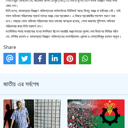
লেফটেন্যান্ট জেনারেল মো. জাহাঙ্গীর আলম চৌধুরী (অব.) যে কোনো মূল্যে দেশে মাদক নিয়ন্ত্রণ করার ওপর
জোর দেন।
তিনি বলেন, মাদকদ্রব্য নিয়ন্ত্রণ অধিদপ্তরের কর্মকর্তাদের ইউনিফর্ম আছে কিন্তু অস্ত্র বা হাতিয়ার নেই। তাই
সফল অভিযান পরিচালনার স্বার্থে তাদের অস্ত্র দেয়া প্রয়োজন। এ বিষয়ে প্রয়োজনীয় পদক্ষেপ গ্রহণ করা
হবে। তাছাড়া যেসব অভিযান পরিচালনার সময় হামলার আশঙ্কা রযেছে, সেসব জায়গায় পুলিশসহ অভিযান
পরিচালনার জন্য তিনি পরামর্শ দেন।
মতবিনিময় সভায় অন্যান্যের মধ্যে উপস্থিত ছিলেন স্বরাষ্ট্র মন্ত্রণালয়ের সুরক্ষা সেবা বিভাগের সিনিয়র সচিব
মো. মশিউর রহমান ও মাদকদ্রব্য নিয়ন্ত্রণ অধিদপ্তরের মহাপরিচালক খোন্দকা র মোস্তাফিজুর রহমান প্রমুখ।
Share
জাতীয় এর সর্বশেষ