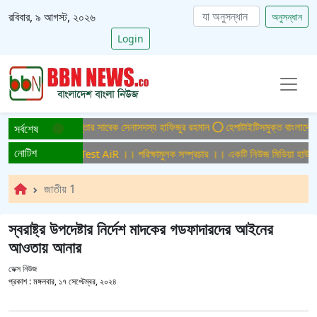
রবিবার, ৯ আগস্ট, ২০২৬
অনুসন্ধান
Login
 মামলায় ফের গ্রেপ্তার সাবেক সেনাসদস্য হাফিজুর রহমান
হেপাটাইটিসমুক্ত বাংলাদেশ গড়ে তু
সর্বশেষ
নোটিশ
মুলক সম্প্রচার ।। Test AiR ।। পরিক্ষামুলক সম্প্রচার ।। একটি নিউজ মিডিয়া হাউজের 
জাতীয় 1
স্বরাষ্ট্র উপদেষ্টার নির্দেশ মাদকের গডফাদারদের আইনের
আওতায় আনার
ডেক্স নিউজ
প্রকাশ :
মঙ্গলবার, ১৭ সেপ্টেম্বর, ২০২৪