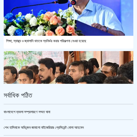
শিক্ষা, স্বাস্থ্য ও জ্বালানি খাতকে স্বনির্ভর করার পরিকল্পনা নেওয়া হয়েছে
সর্বাধিক পঠিত
বাংলাদেশে ব্যবসা সম্প্রসারণে সম্মত ঘানা
শেখ হাসিনাকে অভিনন্দন জানালো নাইজেরিয়ার প্রেসিডেন্ট বোলা আহমেদ
ভারতকে ভয় পেয়েই কি ফেলানী ও মোদিবিরোধী আন্দোলনের ছবি সরানো হয়েছে?’