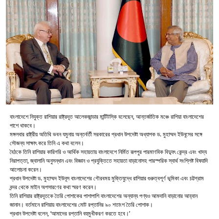
বাংলাদেশে নিযুক্ত রাশিয়ার রাষ্ট্রদূত আলেকজান্ডার মান্টিটস্কি বলেছেন, আন্তর্জাতিক মঞ্চে রাশিয়া বাংলাদেশের
পাশে থাকবে।
মঙ্গলবার রাষ্ট্রীয় অতিথি ভবন যমুনায় অন্তর্বর্তী সরকারের প্রধান উপদেষ্টা অধ্যাপক ড. মুহাম্মদ ইউনূসের সঙ্গে
সৌজন্য সাক্ষাৎ করে তিনি এ কথা বলেন।
বৈঠকে তিনি রাশিয়ার কারিগরি ও আর্থিক সহায়তায় বাংলাদেশে নির্মিত রূপপুর পারমাণবিক বিদ্যুৎ কেন্দ্র এবং খাদ্য
নিরাপত্তা, জ্বালানি অনুসন্ধান এবং বিজ্ঞান ও প্রযুক্তিতে সহায়তা বাড়ানোসহ পারস্পরিক স্বার্থ সংশ্লিষ্ট বিষযাদি
আলোচনা করেন।
প্রধান উপদেষ্টা ড. মুহাম্মদ ইউনূস বাংলাদেশের গৌরবময় মুক্তিযুদ্ধে রাশিয়ার গুরুত্বপূর্ণ ভূমিকা এবং চট্টগ্রাম
বন্দর থেকে মাইন অপসারণের কথা স্মরণ করেন।
তিনি রাশিয়ার রাষ্ট্রদূতকে তৈরি পোশাকের পাশাপাশি বাংলাদেশের অন্যান্য পণ্যও আমদানি বাড়ানোর আহ্বান
জানান। বর্তমানে রাশিয়ায় বাংলাদেশের মোট রপ্তানির ৯০ শতাংশ তৈরি পোশাক।
প্রধান উপদেষ্টা বলেন, ‘আমাদের রপ্তানি বহুমুখীকরণ করতে হবে।’