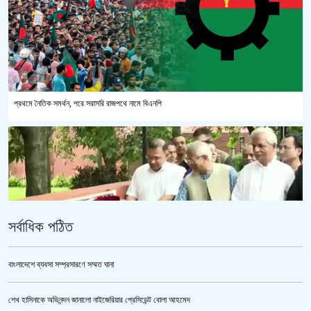
প্রথমে নৈতিক সমর্থন, পরে সরাসরি রাজপথে নামে বিএনপি
সর্বাধিক পঠিত
বাংলাদেশে ব্যবসা সম্প্রসারণে সম্মত ঘানা
শেখ হাসিনাকে অভিনন্দন জানালো নাইজেরিয়ার প্রেসিডেন্ট বোলা আহমেদ
‘জুলাই গণঅভ্যুত্থান স্মৃতি জাদুঘর’ উদ্বোধন করলেন প্রধানমন্ত্রী