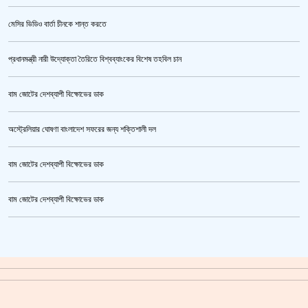
মেসির ভিডিও বার্তা চীনকে শান্ত করতে
প্রধানমন্ত্রী নারী উদ্যোক্তা তৈরিতে বিশ্বব্যাংকের বিশেষ তহবিল চান
বাম জোটের দেশব্যাপী বিক্ষোভের ডাক
অস্ট্রেলিয়ার ঘোষণা বাংলাদেশ সফরের জন্য শক্তিশালী দল
বাম জোটের দেশব্যাপী বিক্ষোভের ডাক
জুলাই গণঅভ্যুত্থান স্মৃতি জাদুঘর’ উদ্বোধন হচ্ছে ৫ আগস্ট
বাম জোটের দেশব্যাপী বিক্ষোভের ডাক
ক্রিকেটার আল আমিন,ফের বিয়ে করলেন
গাজীপুর মহাসড়ক অবরোধ,সিটি করপোরেশনের গাড়ি চাপায় শ্রমিক নিহত
সয়াবিন তেলের দাম লিটারে কমলো ১০ টাকা