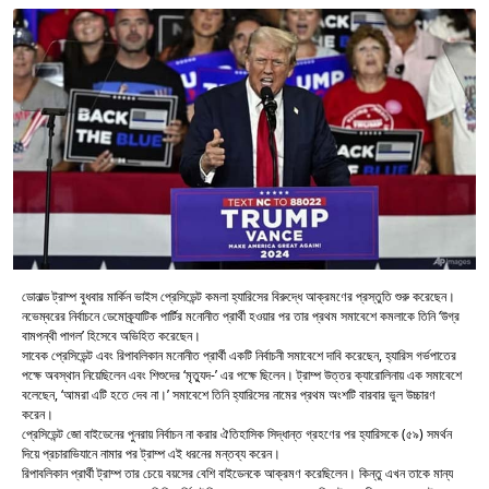
ডোনাল্ড ট্রাম্প বুধবার মার্কিন ভাইস প্রেসিডেন্ট কমলা হ্যারিসের বিরুদ্ধে আক্রমণের প্রস্তুতি শুরু করেছেন।
নভেম্বরের নির্বাচনে ডেমোক্র্যাটিক পার্টির মনোনীত প্রার্থী হওয়ার পর তার প্রথম সমাবেশে কমলাকে তিনি ‘উগ্র
বামপন্থী পাগল’ হিসেবে অভিহিত করেছেন।
সাবেক প্রেসিডেন্ট এবং রিপাবলিকান মনোনীত প্রার্থী একটি নির্বাচনী সমাবেশে দাবি করেছেন, হ্যারিস গর্ভপাতের
পক্ষে অবস্থান নিয়েছিলেন এবং শিশুদের ‘মৃত্যুদ-’ এর পক্ষে ছিলেন। ট্রাম্প উত্তর ক্যারোলিনায় এক সমাবেশে
বলেছেন, ‘আমরা এটি হতে দেব না।’ সমাবেশে তিনি হ্যারিসের নামের প্রথম অংশটি বারবার ভুল উচ্চারণ
করেন।
প্রেসিডেন্ট জো বাইডেনের পুনরায় নির্বাচন না করার ঐতিহাসিক সিদ্ধান্ত গ্রহণের পর হ্যারিসকে (৫৯) সমর্থন
দিয়ে প্রচারাভিযানে নামার পর ট্রাম্প এই ধরনের মন্তব্য করেন।
রিপাবলিকান প্রার্থী ট্রাম্প তার চেয়ে বয়সের বেশি বাইডেনকে আক্রমণ করেছিলেন। কিন্তু এখন তাকে মান্য