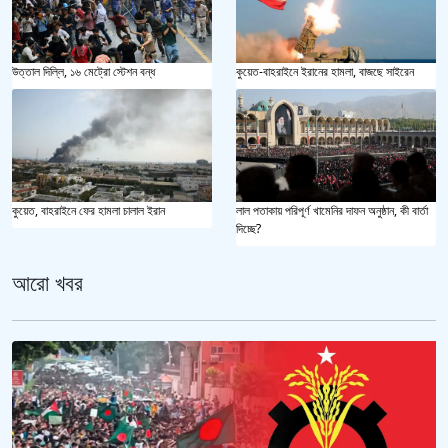
উত্তাল দিল্লি, ১৬ মেট্রো স্টেশন বন্ধ
কুয়েত-বাহরাইনে ইরানের হামলা, বাজছে সাইরেন
কুয়েত, বাহরাইনে ফের হামলা চালাল ইরান
লাল পতাকায় পরিপূর্ণ খামেনির দাফন অনুষ্ঠান, কী বার্তা
দিচ্ছে?
আরো খবর