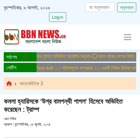
বৃহস্পতিবার, ৬ আগস্ট, ২০২৬
অনুসন্ধান
Login
িসমুক্ত বাংলাদেশ গড়ে তুলতে সম্মিলিত প্রচেষ্টার আহ্বান
বদলে যাচ্ছে দেশের বিমান ও পর্য
সর্বশেষ
নোটিশ
মুলক সম্প্রচার ।। Test AiR ।। পরিক্ষামুলক সম্প্রচার ।। একটি নিউজ মিডিয়া হাউজের 
আন্তর্জাতিক 3
কমলা হ্যারিসকে ‘উগ্র বামপন্থী পাগল’ হিসেবে অভিহিত
করেছেন : ট্রাম্প
ডেক্স নিউজ
প্রকাশ :
বৃহস্পতিবার, ২৫ জুলাই, ২০২৪