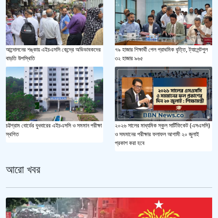
আন্দোলনের শঙ্কায় এইচএসসি কেন্দ্রে অভিভাবকদের
৭৯ হাজার শিক্ষার্থী পেল প্রাথমিক বৃত্তি, ট্যালেন্টপুল
বাড়তি উপস্থিতি
৩২ হাজার ৯৬৫
২০২৬ সালের মাধ্যমিক স্কুল সার্টিফিকেট (এসএসসি)
চট্টগ্রাম বোর্ডের বুধবারের এইচএসসি ও সমমান পরীক্ষা
ও সমমানের পরীক্ষার ফলাফল আগামী ২০ জুলাই
স্থগিত
প্রকাশ করা হবে
আরো খবর