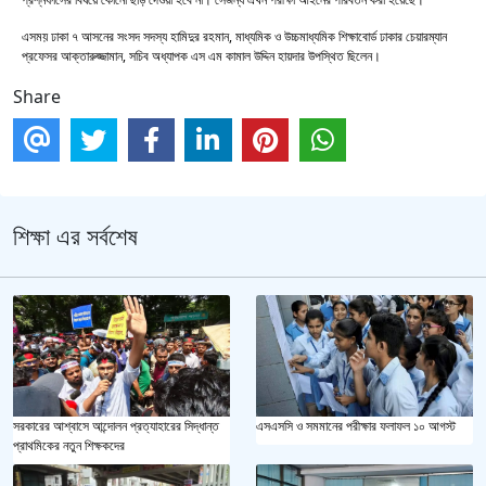
এসময় ঢাকা ৭ আসনের সংসদ সদস্য হামিদুর রহমান, মাধ্যমিক ও উচ্চমাধ্যমিক শিক্ষাবোর্ড ঢাকার চেয়ারম্যান
প্রফেসর আক্তারুজ্জামান, সচিব অধ্যাপক এস এম কামাল উদ্দিন হায়দার উপস্থিত ছিলেন।
Share
শিক্ষা এর সর্বশেষ
এসএসসি ও সমমানের পরীক্ষার ফলাফল ১০ আগস্ট
সরকারের আশ্বাসে আন্দোলন প্রত্যাহারের সিদ্ধান্ত
প্রাথমিকের নতুন শিক্ষকদের