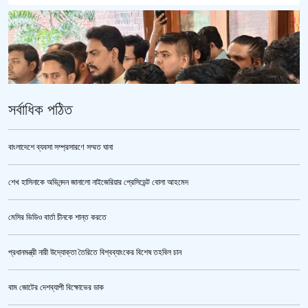
সর্বাধিক পঠিত
বাংলাদেশে ব্যবসা সম্প্রসারণে সম্মত ঘানা
শেখ হাসিনাকে অভিনন্দন জানালো নাইজেরিয়ার প্রেসিডেন্ট বোলা আহমেদ
ভারতকে ভয় পেয়েই কি ফেলানী ও মোদিবিরোধী আন্দোলনের ছবি সরানো হয়েছে?’
মেসির ভিডিও বার্তা চীনকে শান্ত করতে
প্রধানমন্ত্রী নারী উদ্যোক্তা তৈরিতে বিশ্বব্যাংকের বিশেষ তহবিল চান
বাম জোটের দেশব্যাপী বিক্ষোভের ডাক