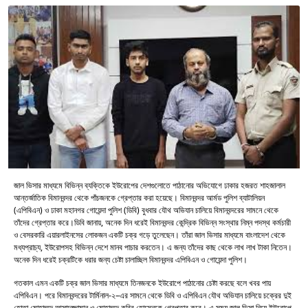
জাল ভিসার মাধ্যমে বিভিন্ন ব্যক্তিকে ইউরোপের দেশগুলোতে পাঠানোর অভিযোগে ঢাকার হজরত শাহজালাল
আন্তর্জাতিক বিমানবন্দর থেকে পাঁচজনকে গ্রেপ্তার করা হয়েছে। বিমানবন্দর আর্মড পুলিশ ব্যাটালিয়ন
(এপিবিএন) ও ঢাকা মহানগর গোয়েন্দা পুলিশ (ডিবি) বুধবার যৌথ অভিযান চালিয়ে বিমানবন্দরের সামনে থেকে
তাঁদের গ্রেপ্তার করে।ডিবি জানায়, অনেক দিন ধরেই বিমানবন্দর কেন্দ্রিক বিভিন্ন সংস্থার নিম্ন পদস্থ কর্মচারী
ও বেসরকারি এয়ারলাইনসের লোকজন একটি চক্র গড়ে তুলেছেন। তাঁরা জাল ভিসার মাধ্যমে বাংলাদেশ থেকে
মধ্যপ্রাচ্য, ইউরোপসহ বিভিন্ন দেশে মানব পাচার করতেন। এ জন্য তাঁদের কাছ থেকে লাখ লাখ টাকা নিতেন।
অনেক দিন ধরেই চক্রটিকে ধরার জন্য চেষ্টা চালাচ্ছিল বিমানবন্দর এপিবিএন ও গোয়েন্দা পুলিশ।
গতকাল এমন একটি চক্র জাল ভিসার মাধ্যমে তিনজনকে ইউরোপে পাঠানোর চেষ্টা করছে বলে খবর পায়
এপিবিএন। পরে বিমানবন্দরের টার্মিনাল-২–এর সামনে থেকে ডিবি ও এপিবিএন যৌথ অভিযান চালিয়ে চক্রের দুই
হোতা মোহাম্মদ আসাদুজ্জামান ও মোহাম্মদ কবির হোসেনকে গ্রেপ্তার করে। এ সময় জাল ভিসা নিয়ে ইউরোপে