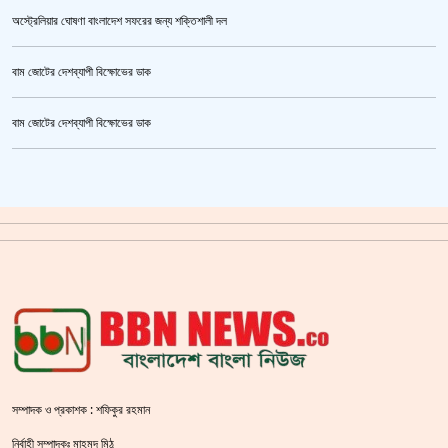
অস্ট্রেলিয়ার ঘোষণা বাংলাদেশ সফরের জন্য শক্তিশালী দল
বাম জোটের দেশব্যাপী বিক্ষোভের ডাক
তনু হত্যা মামলায় ফের গ্রেপ্তার সাবেক সেনাসদস্য হাফিজুর রহমান
বাম জোটের দেশব্যাপী বিক্ষোভের ডাক
ক্রিকেটার আল আমিন,ফের বিয়ে করলেন
গাজীপুর মহাসড়ক অবরোধ,সিটি করপোরেশনের গাড়ি চাপায় শ্রমিক নিহত
সয়াবিন তেলের দাম লিটারে কমলো ১০ টাকা
‘শ্লীলতাহানির সত্যতা’ মিলেছে শিক্ষক মুরাদের বিরুদ্ধে
শহীদ বেদীতে ফুল হাতে মানুষের ঢল
প্রথমে নৈতিক সমর্থন, পরে সরাসরি রাজপথে নামে বিএনপি
সম্পাদক ও প্রকাশক : শফিকুর রহমান
স্বরাষ্ট্রমন্ত্রীর হুঁশিয়ারি বিএনপিকে ক‌ঠোর হ‌স্তে দমন করা হবে :
নির্বাহী সম্পাদকঃ মাহমুদ মিঠু