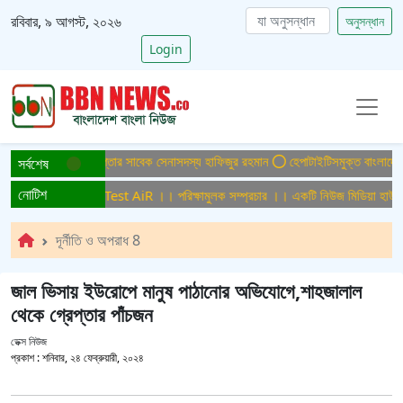
রবিবার, ৯ আগস্ট, ২০২৬
অনুসন্ধান
Login
া মামলায় ফের গ্রেপ্তার সাবেক সেনাসদস্য হাফিজুর রহমান
হেপাটাইটিসমুক্ত বাংলাদেশ গড়ে তু
সর্বশেষ
নোটিশ
মুলক সম্প্রচার ।। Test AiR ।। পরিক্ষামুলক সম্প্রচার ।। একটি নিউজ মিডিয়া হাউজের 
দূর্নীতি ও অপরাধ 8
জাল ভিসায় ইউরোপে মানুষ পাঠানোর অভিযোগে,শাহজালাল
থেকে গ্রেপ্তার পাঁচজন
ডেক্স নিউজ
প্রকাশ :
শনিবার, ২৪ ফেব্রুয়ারী, ২০২৪