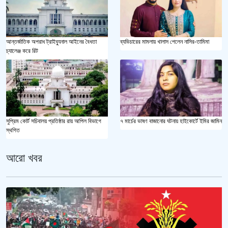
আন্তর্জাতিক অপরাধ ট্রাইব্যুনাল আইনের বৈধতা
ব্যভিচারের মামলায় খালাস পেলেন নাসির-তামিমা
চ্যালেঞ্জ করে রিট
৭ মার্চের ভাষণ বাজানোর ঘটনায় হাইকোর্টে ইমির জামিন
সুপ্রিম কোর্ট সচিবালয় প্রতিষ্ঠার রায় আপিল বিভাগে
স্থগিত
আরো খবর