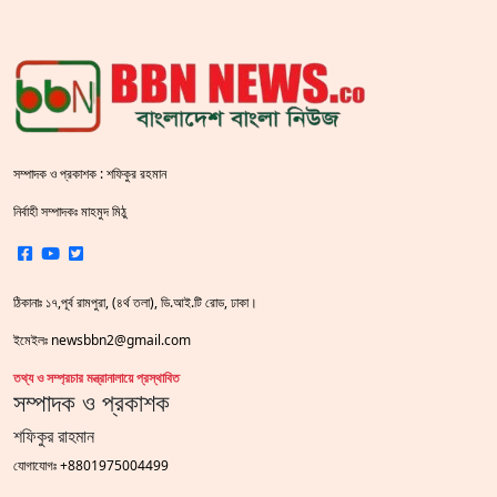
সয়াবিন তেলের দাম লিটারে কমলো ১০ টাকা
জাল ভিসায় ইউরোপে মানুষ পাঠানোর অভিযোগে,শাহজালাল থেকে গ্রেপ্তার পাঁচজন
‘শ্লীলতাহানির সত্যতা’ মিলেছে শিক্ষক মুরাদের বিরুদ্ধে
সরকারের আশ্বাসে আন্দোলন প্রত্যাহারের সিদ্ধান্ত প্রাথমিকের নতুন শিক্ষকদের
সম্পাদক ও প্রকাশক : শফিকুর রহমান
শহীদ বেদীতে ফুল হাতে মানুষের ঢল
নির্বাহী সম্পাদকঃ মাহমুদ মিঠু
স্বরাষ্ট্রমন্ত্রীর হুঁশিয়ারি বিএনপিকে ক‌ঠোর হ‌স্তে দমন করা হবে :
ঠিকানাঃ ১৭,পূর্ব রামপুরা, (৪র্থ তলা), ডি.আই.টি রোড, ঢাকা।
খুলনা ও বরিশাল প্লে-অফ খেলতে যে সমীকরণের সামনে
ইমেইলঃ newsbbn2@gmail.com
আজ মহান একুশের ৭২ বছর পূর্ণ হলো
তথ্য ও সম্প্রচার মন্ত্রানালায়ে প্রস্থাবিত
সম্পাদক ও প্রকাশক
দেশের মানুষ যখনই কোনো বিপদে পড়ে, সবার আগে আশ্রয় খোঁজে পুলিশের কাছে : প্রধানমন্ত্রী
শফিকুর রাহমান
যোগাযোগঃ +8801975004499
একুশের প্রথম প্রহরে রাষ্ট্রপতি-প্রধানমন্ত্রীর শ্রদ্ধা
পুলিশ কোনো বিশেষ দলের বা গোষ্ঠীর লাঠিয়াল বাহিনী নয় : স্বরাষ্ট্রমন্ত্রী