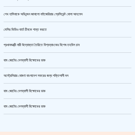
একরামুল হত্যা : হাসিনা-বেনজীরসহ ৮ জনের নামে গ্রেপ্তারি পরোয়ানা
শেখ হাসিনাকে অভিনন্দন জানালো নাইজেরিয়ার প্রেসিডেন্ট বোলা আহমেদ
ভারতের শিক্ষামন্ত্রী ধর্মেন্দ্র প্রধানের পদত্যাগ
মেসির ভিডিও বার্তা চীনকে শান্ত করতে
কোনো সেটেলমেন্ট হবে না, থার্ড টার্মিনাল প্রকল্পে দুর্নীতিকারীদের ছাড় নয়
প্রধানমন্ত্রী নারী উদ্যোক্তা তৈরিতে বিশ্বব্যাংকের বিশেষ তহবিল চান
সেপ্টেম্বরের অধিবেশনে নতুন রাষ্ট্রপতি, বিশেষ অধিবেশন নয় : আইনমন্ত্রী
বাম জোটের দেশব্যাপী বিক্ষোভের ডাক
উত্তাল দিল্লি, ১৬ মেট্রো স্টেশন বন্ধ
অস্ট্রেলিয়ার ঘোষণা বাংলাদেশ সফরের জন্য শক্তিশালী দল
সাতক্ষীরা-৪ আসনের এমপি গাজী নজরুলকে জামায়াত থেকে বহিষ্কার
বাম জোটের দেশব্যাপী বিক্ষোভের ডাক
বদলে যাচ্ছে দেশের বিমান ও পর্যটন খাত, ডিসেম্বরে আসছে বড় চমক
বাম জোটের দেশব্যাপী বিক্ষোভের ডাক
আর্জেন্টিনাকে বশে রেখে বিশ্ব চ্যাম্পিয়ন স্পেন
ক্রিকেটার আল আমিন,ফের বিয়ে করলেন
ভারী বৃষ্টিতে বাড়ছে নদীর পানি, ৫ জেলায় আকস্মিক বন্যার শঙ্কা