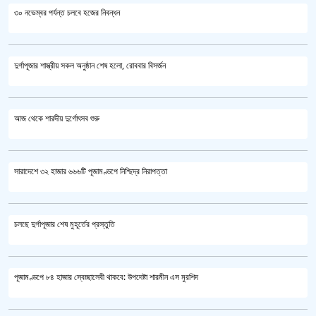
৩০ নভেম্বর পর্যন্ত চলবে হজের নিবন্ধন
দুর্গাপূজার শাস্ত্রীয় সকল অনুষ্ঠান শেষ হলো, রোববার বিসর্জন
আজ থেকে শারদীয় দুর্গোৎসব শুরু
সারাদেশে ৩২ হাজার ৬৬৬টি পূজামণ্ডপে নিশ্ছিদ্র নিরাপত্তা
চলছে দুর্গাপূজার শেষ মুহূর্তের প্রস্তুতি
পূজামণ্ডপে ৮৪ হাজার স্বেচ্ছাসেবী থাকবে: উপদেষ্টা শারমীন এস মুরশিদ