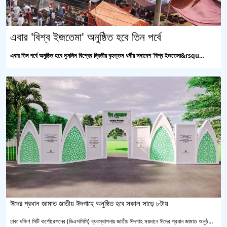
এবার 'বিশ্ব ইজতেমা' অনুষ্ঠিত হবে তিন পর্বে
এবার তিন পর্বে অনুষ্ঠিত হবে মুসলিম বিশ্বের দ্বিতীয় বৃহত্তম ধর্মীয় সমাবেশ ‘বিশ্ব ইজতেমা&rsqu…
ঈদের প্রধান জামাত জাতীয় ঈদগাহে অনুষ্ঠিত হবে সকাল সাড়ে ৮টায়
ঢাকা দক্ষিণ সিটি কর্পোরেশনের (ডিএসসিসি) ব্যবস্থাপনায় জাতীয় ঈদগাহ ময়দানে ঈদের প্রধান জামাত অনুষ্ঠ…