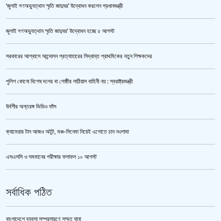
‘জুলাই গণঅভ্যুত্থান স্মৃতি জাদুঘর’ উদ্বোধন করলেন প্রধানমন্ত্রী
জুলাই গণঅভ্যুত্থান স্মৃতি জাদুঘর’ উদ্বোধন হচ্ছে ৫ আগস্ট
সরকারের আশ্বাসে আন্দোলন প্রত্যাহারের সিদ্ধান্ত প্রাথমিকের নতুন শিক্ষকদের
পুলিশ কোনো বিশেষ দলের বা গোষ্ঠীর লাঠিয়াল বাহিনী নয় : স্বরাষ্ট্রমন্ত্রী
উর্বশীর অন্তরঙ্গ ভিডিও ফাঁস
ক্যামেরার টান আজও অটুট, মঞ্চ-সিনেমা নিয়েই এগোতে চান নওশাবা
এসএসসি ও সমমানের পরীক্ষার ফলাফল ১০ আগস্ট
কী কারণে ইরানে অভিযান স্থগিত রেখেছেন, জানালেন ট্রাম্প
সর্বাধিক পঠিত
হেপাটাইটিসমুক্ত বাংলাদেশ গড়ে তুলতে সম্মিলিত প্রচেষ্টার আহ্বান
বাংলাদেশে ব্যবসা সম্প্রসারণে সম্মত ঘানা