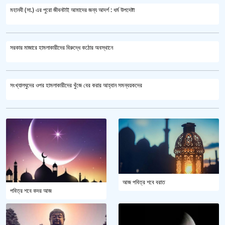
মহানবী (সা.) এর পুরো জীবনটাই আমাদের জন্য আদর্শ : ধর্ম উপদেষ্টা
সরকার মাজারে হামলাকারীদের বিরুদ্ধে কঠোর অবস্থানে
সংখ্যালঘুদের ওপর হামলাকারীদের খুঁজে বের করার আহ্বান সমন্বয়কদের
আজ পবিত্র শবে বরাত
পবিত্র শবে কদর আজ