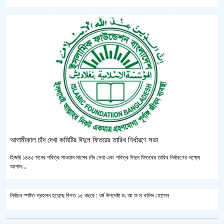
আগামীকাল চাঁদ দেখা কমিটির ঈদুল ফিতরের তারিখ নির্ধারণে সভা
হিজরি ১৪৪৫ সনের পবিত্র শাওয়াল মাসের চাঁদ দেখা এবং পবিত্র ঈদুল ফিতরের তারিখ নির্ধারণের লক্ষ্যে
আগাম…
নির্বাচন স্পষ্টত প্রহসন হয়েছে বিগত ১৫ বছরে : ধর্ম উপদেষ্টা ড. আ ফ ম খালিদ হোসেন