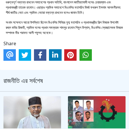
গুরুত্বপূর্ণ বক্তব্য রাখবেন সমাবেশের প্রধান অতিথি, বাংলাদেশ জাতীয়তাবাদী দলের চেয়ারম্যান এবং
প্রধানমন্ত্রী তারেক রহমান। এছাড়াও শ্রমিক সমাবেশে বিএনপির মহাসচিব মির্জা ফখরুল ইসলাম আলমগীরসহ
শীর্ষ জাতীয় নেতা এবং শ্রমিক নেতারা বক্তব্য রাখবেন বলেও জানান তিনি।
সংবাদ সম্মেলনে আরো উপস্থিত ছিলেন বিএনপির সিনিয়র যুগ্ম মহাসচিব ও প্রধানমন্ত্রীর শিল্প বিষয়ক উপদেষ্টা
রুহুল কবির রিজভী, শ্রমিক দলের প্রধান সমন্বয়ক শামসুর রহমান শিমুল বিশ্বাস, বিএনপির স্বেচ্ছাসেবক বিষয়ক
সম্পাদক মীর শরাফত আলী শফুসহ অনেকে।
Share
রাজনীতি এর সর্বশেষ