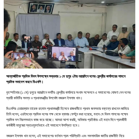
আন্তর্জাতিক শ্রমিক দিবস উপলক্ষ্যে শুক্রবার ১ মে দুপুর ২টায় নয়াপল্টনে দলের কেন্দ্রীয় কার্যালয়ের সামনে
শ্রমিক সমাবেশ করবে বিএনপি।
বৃহস্পতিবার (১ মে) দুপুরে নয়াপল্টনে দলটির কেন্দ্রীয় কার্যালয়ে সংবাদ সম্মেলনে এ সমাবেশের ঘোষণা দেন দলের
স্থায়ী কমিটির সদস্য ও প্রধানমন্ত্রীর উপদেষ্টা নজরুল ইসলাম খান।
বিএনপির চেয়ারম্যান তারেক রহমান প্রধানমন্ত্রী হিসেবে রাজধানীতে প্রথম জনসভায় বক্তব্য রাখবেন জানিয়ে
তিনি বলেন, এরইমধ্যে শ্রমিক দলের পক্ষ থেকে ব্যানার ফেস্টুন করা হয়েছে, মহান মে দিবস পালনের লক্ষ্যে
শ্রমিক দল নিরলসভাবে কাজ করে যাচ্ছে। আমরা আশা করছি, অধিকার প্রতিষ্ঠার এই মহান দিনে শ্রমজীবী
কর্মজীবী মানুষেরা স্বতঃস্ফূর্তভাবে এই সমাবেশে উপস্থিত হবে।
নজরুল ইসলাম খান বলেন, এই সমাবেশের বর্তমান শ্রম পরিস্থিতি এবং সমসাময়িক জাতীয় রাজনীতি নিয়ে