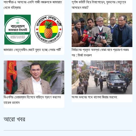
পূর্ণাঙ্গ কমিটি নিয়ে টানাপোড়েন, যুবদলের নেতৃত্বে
সাতক্ষীরা-৪ আসনের এমপি গাজী নজরুলকে জামায়াত
আসছেন কারা?
থেকে বহিষ্কার
জামায়াত নেতৃত্বাধীন জোটে যুক্ত হচ্ছে লেবার পার্টি
নির্বাচনের প্রকৃত অবস্থা বোঝা যাবে প্রচারণা শুরুর
পর : মির্জা ফখরুল
বিএনপির চেয়ারম্যান হিসেবে দায়িত্ব গ্রহণ করলেন
সংসদ ভবনের পথে খালেদা জিয়ার মরদেহ
তারেক রহমান
আরো খবর