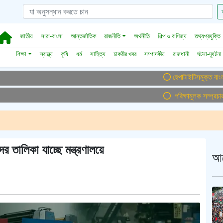
জাতীয়
সারা-বাংলা
আন্তর্জাতিক
রাজনীতি
অর্থনীতি
শিল্প ও বাণিজ্য
তথ্যপ্রযুক্তি
শিক্ষা
স্বাস্থ্য
কৃষি
ধর্ম
সাহিত্য
চাকরীর খবর
সম্পাদকীয়
রাজধানী
ঘটনা-দূঘর্টনা
হেপাটাইটিসমুক্ত বাংলাদেশ গড়ে তু
পরিক্ষামুলক সম্প্রচার ।। Te
 তালিকা যাচ্ছে মন্ত্রণালয়ে
আ