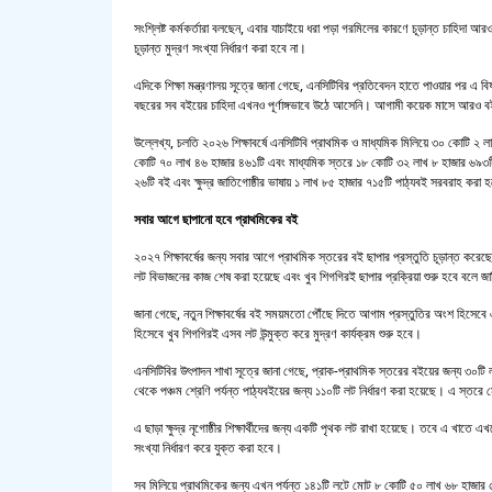
সংশ্লিষ্ট কর্মকর্তারা বলছেন, এবার যাচাইয়ে ধরা পড়া গরমিলের কারণে চূড়ান্ত চাহিদা
চূড়ান্ত মুদ্রণ সংখ্যা নির্ধারণ করা হবে না।
এদিকে শিক্ষা মন্ত্রণালয় সূত্রে জানা গেছে, এনসিটিবির প্রতিবেদন হাতে পাওয়ার পর এ 
বছরের সব বইয়ের চাহিদা এখনও পূর্ণাঙ্গভাবে উঠে আসেনি। আগামী কয়েক মাসে আরও ব
উল্লেখ্য, চলতি ২০২৬ শিক্ষাবর্ষে এনসিটিবি প্রাথমিক ও মাধ্যমিক মিলিয়ে ৩০ কোটি ২
কোটি ৭০ লাখ ৪৬ হাজার ৪৬১টি এবং মাধ্যমিক স্তরে ১৮ কোটি ৩২ লাখ ৮ হাজার ৬৯৩টি বই
২৬টি বই এবং ক্ষুদ্র জাতিগোষ্ঠীর ভাষায় ১ লাখ ৮৫ হাজার ৭১৫টি পাঠ্যবই সরবরাহ করা
সবার আগে ছাপানো হবে প্রাথমিকের বই
২০২৭ শিক্ষাবর্ষের জন্য সবার আগে প্রাথমিক স্তরের বই ছাপার প্রস্তুতি চূড়ান্ত করেছে
লট বিভাজনের কাজ শেষ করা হয়েছে এবং খুব শিগগিরই ছাপার প্রক্রিয়া শুরু হবে বলে জা
জানা গেছে, নতুন শিক্ষাবর্ষের বই সময়মতো পৌঁছে দিতে আগাম প্রস্তুতির অংশ হিসেবে এ
হিসেবে খুব শিগগিরই এসব লট উন্মুক্ত করে মুদ্রণ কার্যক্রম শুরু হবে।
এনসিটিবির উৎপাদন শাখা সূত্রে জানা গেছে, প্রাক-প্রাথমিক স্তরের বইয়ের জন্য ৩০
থেকে পঞ্চম শ্রেণি পর্যন্ত পাঠ্যবইয়ের জন্য ১১০টি লট নির্ধারণ করা হয়েছে। এ স্ত
এ ছাড়া ক্ষুদ্র নৃগোষ্ঠীর শিক্ষার্থীদের জন্য একটি পৃথক লট রাখা হয়েছে। তবে এ খাতে 
সংখ্যা নির্ধারণ করে যুক্ত করা হবে।
সব মিলিয়ে প্রাথমিকের জন্য এখন পর্যন্ত ১৪১টি লটে মোট ৮ কোটি ৫০ লাখ ৬৮ হাজার 