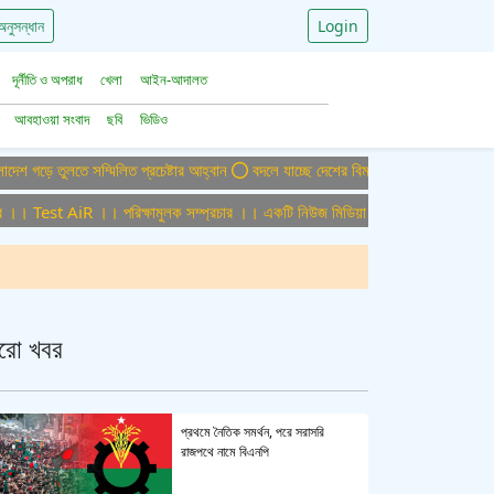
অনুসন্ধান
Login
দূর্নীতি ও অপরাধ
খেলা
আইন-আদালত
আবহাওয়া সংবাদ
ছবি
ভিডিও
লতে সম্মিলিত প্রচেষ্টার আহ্বান
বদলে যাচ্ছে দেশের বিমান ও পর্যটন খাত, ডিসেম্বরে আসছে
st AiR ।। পরিক্ষামুলক সম্প্রচার ।। একটি নিউজ মিডিয়া হাউজের জন্য অফিস এডমিন পুরু
রো খবর
প্রথমে নৈতিক সমর্থন, পরে সরাসরি
রাজপথে নামে বিএনপি