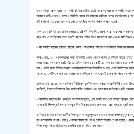
এখন পর্যন্ত আসা প্রায় ২২ কোটি বইয়ের চাহিদা যাচাই করে বড় ধরনের অসঙ্গতি পাওয়া
যাচাইয়ে উঠে এসছে। ফলে এনসিটিবি সেসব বই চাহিদার তালিকা থেকে বাদ দিয়েছে। ফলে
বই ছাপানো হয়ে যেত এবং এর পেছনে রাষ্ট্রের অর্থের বিশাল অপচয় হতো।
কেন এত বেশি বইয়ের চাহিদা দেওয়া হয়েছিল? খোঁজ নিয়ে জানা গেছে, এর পেছনে ছাপাখ
বছর ধরে এ প্রক্রিয়ায় তারা বাড়তি বইয়ের চাহিদা দিয়ে সরকারের কাছ থেকে অতিরিক্ত অর
এবার বাড়তি বইয়ের চাহিদা পাঠানো জেলা ও উপজেলা পর্যায়ের সংশ্লিষ্টদের বিরুদ্ধে ব্যবস্
জানা গেছে, ২০২৭ শিক্ষাবর্ষের জন্য মাঠপর্যায় থেকে প্রথম দফায় যে চাহিদা আসে, তাতে
দফায় সারা দেশ থেকে মোট বইয়ের চাহিদা আসে ২২ কোটি ৩২ লাখ ৩০ হাজার ৩১৮ কপি। এই 
হয়। একই সঙ্গে বিভিন্ন স্থানে প্রতিষ্ঠানভিত্তিক শিক্ষার্থীর সংখ্যা, শ্রেণিভিত্তি
আসে ২১ কোটি ৩৭ লাখ ৯৬ হাজার ৭০০ কপিতে। অর্থাৎ যাচাই শেষে বাদ পড়ে ৯৪ লাখ
চাহিদার এই বড় ধরনের গরমিলকে ‘বিচ্ছিন্ন ভুল’ হিসেবে দেখছে না এনসিটিবি। তারা বি
কর্মকর্তা, শিক্ষাপ্রতিষ্ঠানের কিছু দায়িত্বশীল ব্যক্তি এবং ছাপাখানা-সংশ্লিষ্ট একটি প
এনসিটিবির দায়িত্বশীল একাধিক কর্মকর্তা বলছেন, এই বাড়তি বই শেষ পর্যন্ত অনেক ক্ষেত
বেসরকারি শিক্ষাপ্রতিষ্ঠান বা অননুমোদিত বিক্রয় চক্রে চলে যায়। এর মাধ্যমে প্রতি
এ বিষয়ে জানতে চাইলে জাতীয় শিক্ষাক্রম ও পাঠ্যপুস্তক বোর্ডের সদস্য (পাঠ্যপুস্তক) প
মধ্যে অসঙ্গতি পাওয়া গেছে। এজন্য যাচাইয়ের পর সংশোধিত হিসাব নেওয়া হচ্ছে। যেসব জ
শিক্ষা মন্ত্রণালয়ে পাঠিয়ে প্রয়োজনীয় ব্যবস্থা নিতে বলা হবে।