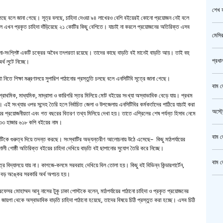
শেখ হ
 গেছে বলে জানা গেছে। সূত্র বলছে, চাহিদা দেওয়া ৯৪ লাখেরও বেশি বইয়েরই কোনো প্রয়োজন নেই বলে
 এখন প্রকৃত চাহিদা দাঁড়িয়েছে ২১ কোটির কিছু বেশিতে। যাচাই না করলে প্রয়োজনের অতিরিক্ত এসব
মেসির
ানা-সংশ্লিষ্ট একটি চক্রের অবৈধ তৎপরতা রয়েছে। তাদের কাছে বাড়তি বই মানেই বাড়তি আয়। তাই বহু
প্রধা
্থ লুটে নিচ্ছে।
থা নিতে শিক্ষা মন্ত্রণালয়ে সুপারিশ পাঠানোর প্রস্তুতি চলছে বলে এনসিটিবি সূত্রে জানা গেছে।
বাম জ
 প্রাথমিক, মাধ্যমিক, মাদ্রাসা ও কারিগরি স্তর মিলিয়ে মোট বইয়ের সংখ্যা অস্বাভাবিক বেড়ে যায়। প্রথম
সংখ্যার ওপর সন্দেহ তৈরি হলে নির্বাচিত জেলা ও উপজেলায় এনসিটিবির কর্মকর্তাদের পাঠিয়ে যাচাই করা
অস্ট্
ক বইয়ের প্রয়োজনীয়তা এবং গত বছরের বিতরণ তথ্য মিলিয়ে দেখা হয়। তাতে এপ্রিলের শেষ পর্যন্ত হিসাব নেমে
 ৩৩ হাজার ৬১৮ কপি বইয়ের নাম।
বাম জ
ষয়টিকে গুরুত্ব দিয়ে তদন্ত করছে। সংস্থাটির অভ্যন্তরীণ আলোচনায় উঠে এসেছে– কিছু মাঠপর্যায়ের
্রভাবশালী গোষ্ঠী অতিরিক্ত বইয়ের চাহিদা দেখিয়ে বাড়তি বই ছাপানোর সুযোগ তৈরি করে নিচ্ছে।
বাম জ
্রে বিদ্যালয়ে যায় না। কাগজে-কলমে সরবরাহ দেখিয়ে বিল তোলা হয়। কিছু বই বিভিন্ন কিন্ডারগার্টেন,
বছর বড় অঙ্কের সরকারি অর্থ অপচয় হয়।
ক্রি
্রফেসর মোহাম্মদ আবু নাসের টুকু ঢাকা পোস্টকে বলেন, মাঠপর্যায়ের পাঠানো চাহিদা ও প্রকৃত প্রয়োজনের
ায়গা থেকে অস্বাভাবিক বাড়তি চাহিদা পাঠানো হয়েছে, তাদের বিষয়ে চিঠি প্রস্তুত করা হচ্ছে। এসব চিঠি
গাজীপ