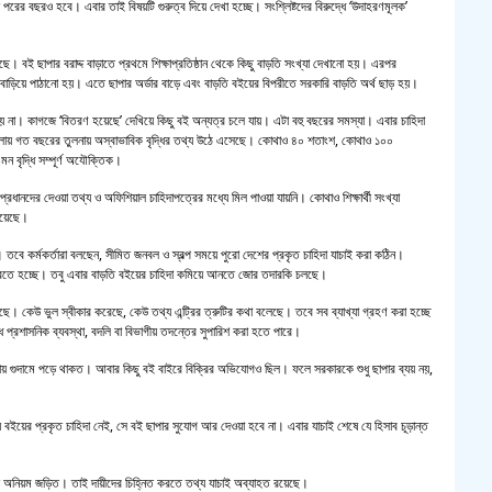
জ পরের বছরও হবে। এবার তাই বিষয়টি গুরুত্ব দিয়ে দেখা হচ্ছে। সংশ্লিষ্টদের বিরুদ্ধে ‘উদাহরণমূলক’
সয়াবি
রছে। বই ছাপার বরাদ্দ বাড়াতে প্রথমে শিক্ষাপ্রতিষ্ঠান থেকে কিছু বাড়তি সংখ্যা দেখানো হয়। এরপর
বাড়িয়ে পাঠানো হয়। এতে ছাপার অর্ডার বাড়ে এবং বাড়তি বইয়ের বিপরীতে সরকারি বাড়তি অর্থ ছাড় হয়।
জাল ভ
 হয় না। কাগজে ‘বিতরণ হয়েছে’ দেখিয়ে কিছু বই অন্যত্র চলে যায়। এটা বহু বছরের সমস্যা। এবার চাহিদা
লায় গত বছরের তুলনায় অস্বাভাবিক বৃদ্ধির তথ্য উঠে এসেছে। কোথাও ৪০ শতাংশ, কোথাও ১০০
‘শ্লী
মন বৃদ্ধি সম্পূর্ণ অযৌক্তিক।
্ঠানপ্রধানদের দেওয়া তথ্য ও অফিশিয়াল চাহিদাপত্রের মধ্যে মিল পাওয়া যায়নি। কোথাও শিক্ষার্থী সংখ্যা
শহীদ 
 হয়েছে।
ে। তবে কর্মকর্তারা বলছেন, সীমিত জনবল ও স্বল্প সময়ে পুরো দেশের প্রকৃত চাহিদা যাচাই করা কঠিন।
স্বরাষ
 করতে হচ্ছে। তবু এবার বাড়তি বইয়ের চাহিদা কমিয়ে আনতে জোর তদারকি চলছে।
য়েছে। কেউ ভুল স্বীকার করেছে, কেউ তথ্য এন্ট্রির ত্রুটির কথা বলেছে। তবে সব ব্যাখ্যা গ্রহণ করা হচ্ছে
খুলন
ধে প্রশাসনিক ব্যবস্থা, বদলি বা বিভাগীয় তদন্তের সুপারিশ করা হতে পারে।
ায় গুদামে পড়ে থাকত। আবার কিছু বই বাইরে বিক্রির অভিযোগও ছিল। ফলে সরকারকে শুধু ছাপার ব্যয় নয়,
আজ ম
দেশের
ে বইয়ের প্রকৃত চাহিদা নেই, সে বই ছাপার সুযোগ আর দেওয়া হবে না। এবার যাচাই শেষে যে হিসাব চূড়ান্ত
একুশে
াব্য অনিয়ম জড়িত। তাই দায়ীদের চিহ্নিত করতে তথ্য যাচাই অব্যাহত রয়েছে।