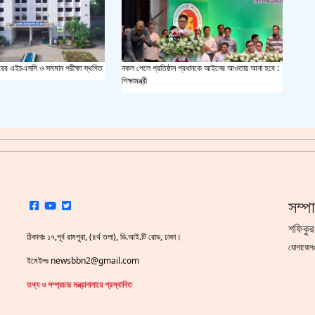
ধবারের এইচএসসি ও সমমান পরীক্ষা স্থগিত
নকল পেলে প্রতিষ্ঠান প্রধানকে আইনের আওতায় আনা হবে :
শিক্ষামন্ত্রী
সম্প
শফিকুর
ঠিকানাঃ ১৭,পূর্ব রামপুরা, (৪র্থ তলা), ডি.আই.টি রোড, ঢাকা।
যোগাযো
ইমেইলঃ newsbbn2@gmail.com
তথ্য ও সম্প্রচার মন্ত্রানালায়ে প্রস্থাবিত