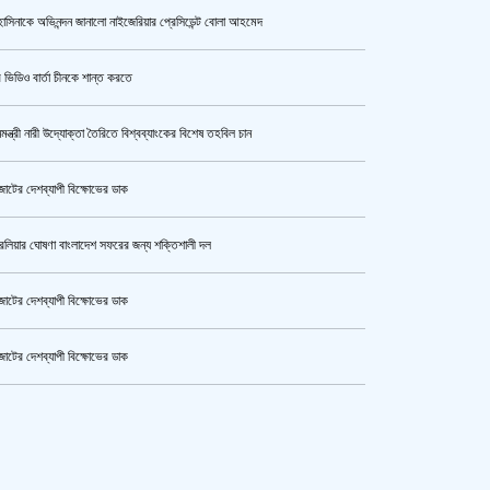
াসিনাকে অভিনন্দন জানালো নাইজেরিয়ার প্রেসিডেন্ট বোলা আহমেদ
ক্যামেরার টান আজও অটুট, মঞ্চ-সিনেমা
নিয়েই এগোতে চান নওশাবা
 ভিডিও বার্তা চীনকে শান্ত করতে
নমন্ত্রী নারী উদ্যোক্তা তৈরিতে বিশ্বব্যাংকের বিশেষ তহবিল চান
কী কারণে ইরানে অভিযান স্থগিত
রেখেছেন, জানালেন ট্রাম্প
োটের দেশব্যাপী বিক্ষোভের ডাক
রেলিয়ার ঘোষণা বাংলাদেশ সফরের জন্য শক্তিশালী দল
হেপাটাইটিসমুক্ত বাংলাদেশ গড়ে তুলতে
সম্মিলিত প্রচেষ্টার আহ্বান
োটের দেশব্যাপী বিক্ষোভের ডাক
োটের দেশব্যাপী বিক্ষোভের ডাক
একরামুল হত্যা : হাসিনা-বেনজীরসহ ৮
কেটার আল আমিন,ফের বিয়ে করলেন
জনের নামে গ্রেপ্তারি পরোয়ানা
ুর মহাসড়ক অবরোধ,সিটি করপোরেশনের গাড়ি চাপায় শ্রমিক নিহত