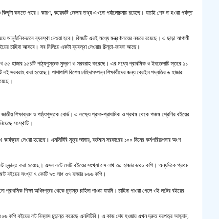
 আরও কিছুটা কমতে পারে। কারণ, কয়েকটি জেলার তথ্য এখনো পর্যালোচনায় রয়েছে। যাচাই শেষ না হওয়া পর্যন্ত
২৪ দি
বিষয়ে আনুষ্ঠানিকভাবে ব্যবস্থা নেওয়া হবে। বিষয়টি এরই মধ্যে মন্ত্রণালয়ের নজরে রয়েছে। এ ছাড়া আগামী
ইয়ের চাহিদা আসবে। সব মিলিয়ে একটা ব্যবস্থা নেওয়ার চিন্তা-ভাবনা আছে।
 লাখ ৫৫ হাজার ১৫৪টি পাঠ্যপুস্তক মুদ্রণ ও সরবরাহ করেছে। এর মধ্যে প্রাথমিক ও ইবতেদায়ি স্তরে ১১
 সরবরাহ করা হয়েছে। পাশাপাশি বিশেষ চাহিদাসম্পন্ন শিক্ষার্থীদের জন্য ব্রেইল পদ্ধতির ৬ হাজার
 হয়েছে।
 জাতীয় শিক্ষাক্রম ও পাঠ্যপুস্তক বোর্ড। এ লক্ষ্যে প্রাক-প্রাথমিক ও প্রথম থেকে পঞ্চম শ্রেণির বইয়ের
নিয়েছে সংস্থাটি।
 কার্যক্রম নেওয়া হয়েছে। এনসিটিবি সূত্র জানায়, বর্তমান সরকারের ১০০ দিনের কর্মপরিকল্পনার অংশ
টি লট চূড়ান্ত করা হয়েছে। এসব লটে মোট বইয়ের সংখ্যা ৫৭ লাখ ৩০ হাজার ৬৪০ কপি। অন্যদিকে প্রথম
রে মোট বইয়ের সংখ্যা ৭ কোটি ৯৩ লাখ ৩৭ হাজার ৮৬৬ কপি।
এখনো প্রাথমিক শিক্ষা অধিদপ্তর থেকে চূড়ান্ত চাহিদা পাওয়া যায়নি। চাহিদা পাওয়া গেলে ওই লটের বইয়ের
৫০৬ কপি বইয়ের লট বিন্যাস চূড়ান্ত করেছে এনসিটিবি। এ কাজ শেষ হওয়ায় এখন দ্রুত দরপত্র আহ্বান,