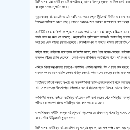
তিনি বলেন, যারা অতিরিক্ত চাহিদা পাঠিয়েছে, তাদের বিরুদ্ধে ব্যবস্থা না নিলে একই কা
ব্যবস্থা নেওয়ার সুপারিশ যাবে।
সূত্র জানায়, বইয়ের চাহিদার এই গরমিলের পেছনে ‘প্রেস সিন্ডিকেট’ দীর্ঘদিন ধরে কাজ ক
উপজেলা পর্যায়ে তা আরও বাড়ে। কোথাও কোথাও জেলা পর্যায়েও সংশোধনের নামে সংখ্যা 
এনসিটিবির এক কর্মকর্তা নাম প্রকাশ না করার শর্তে বলেন, সব বই বাস্তবে বিতরণ করা
যাচাই করে বড় অংশ ধরা পড়েছে। অভ্যন্তরীণ প্রতিবেদনে কয়েকটি জেলার কিছু উপজে
শতাংশের বেশি বইয়ের চাহিদা বেড়েছে। শিক্ষার্থী সংখ্যা না বাড়লেও বইয়ের চাহিদা হঠাৎ এ
চাহিদা যাচাই প্রক্রিয়ার সঙ্গে যুক্ত কর্মকর্তারা জানান, মাঠে গিয়ে অনেক ক্ষেত্রে প্রতিষ
কমলেও বইয়ের চাহিদা বেড়েছে। কোথাও বন্ধ বা নিষ্ক্রিয় প্রতিষ্ঠানের নামেও বই চাওয়া
এদিকে, শিক্ষা মন্ত্রণালয়ের নির্দেশে এনসিটিবির একাধিক মনিটরিং টিম এ নিয়ে কাজ করছ
একজন কর্মকর্তাকে একাধিক জেলার দায়িত্ব দেওয়ায় কাজ অনেক ক্ষেত্রে চাপের মধ্যে
অতিরিক্ত চাহিদা শনাক্ত হওয়ার পর সংশ্লিষ্ট শিক্ষা অফিসগুলোকে ব্যাখ্যা দিতে বলা হ
না। যেসব ক্ষেত্রে উদ্দেশ্যপ্রণোদিতভাবে সংখ্যা বাড়ানোর প্রমাণ মিলছে, তাদের বিরুদ্
সংশ্লিষ্টরা জানান, অতীতে অতিরিক্ত বইয়ের একটি অংশ বছরের শেষে অবিক্রীত অবস্থ
পরিবহন ও সংরক্ষণ বাবদও অতিরিক্ত খরচ বহন করতে হয়েছে।
এসব বিষয়ে এনসিটিবি সদস্য (পাঠ্যপুস্তক) প্রফেসর মোহাম্মদ আবু নাসের টুকু বলেন, য
হবে, সেটার ভিত্তিতেই মুদ্রণ হবে।
তিনি বলেন, অতিরিক্ত বইয়ের চাহিদা শুধু সংখ্যার ভুল নয়, এর সঙ্গে অপচয় এবং সম্ভ