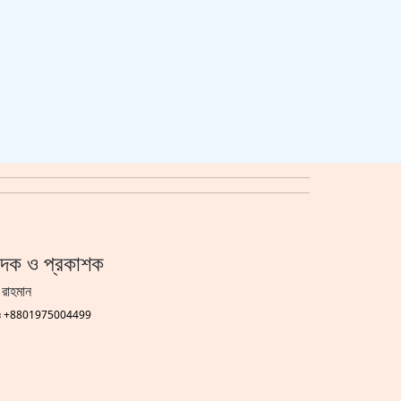
াদক ও প্রকাশক
 রাহমান
গঃ +8801975004499