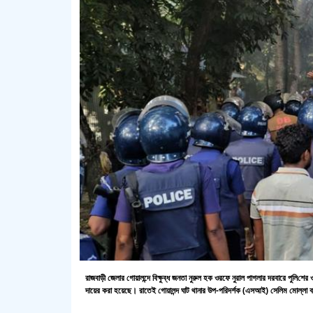
রাজবাড়ী জেলার গোয়ালন্দে বিক্ষুব্ধ জনতা নুরুল হক ওরফে নুরাল পাগলার দরবারে পু‌লি‌
দায়ের করা হয়েছে। রাতেই গোয়ালন্দ ঘাট থানার উপ-পরিদর্শক (এসআই) সেলিম মোল্লা 