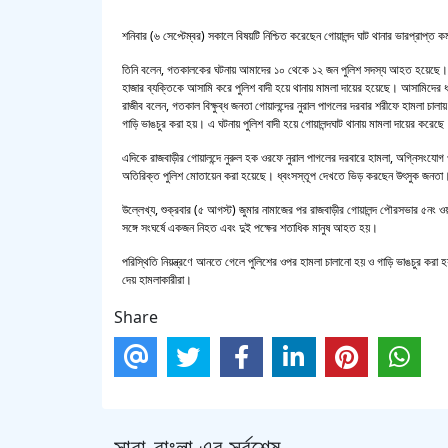
শনিবার (৬ সেপ্টেম্বর) সকালে বিষয়টি নিশ্চিত করেছেন গোয়ালন্দ ঘাট থানার ভারপ্রাপ্ত ক
তিনি বলেন, গতকালকের ঘটনায় আমাদের ১০ থেকে ১২ জন পুলিশ সদস্য আহত হয়েছে। এছা
হাজার ব্যক্তিকে আসামি করে পুলিশ বাদী হয়ে থানায় মামলা দায়ের হয়েছে। আসামিদের ধ
রাজীব বলেন, গতকাল বিক্ষুব্ধ জনতা গোয়ালন্দের নুরাল পাগলের দরবার শরীফে হামলা চাল
গাড়ি ভাঙচুর করা হয়। এ ঘটনায় পুলিশ বাদী হয়ে গোয়ালন্দঘাট থানায় মামলা দায়ের 
এদিকে রাজবাড়ীর গোয়ালন্দে নুরুল হক ওরফে নুরাল পাগলের দরবারে হামলা, অগ্নিসংযোগ
অতিরিক্ত পুলিশ মোতায়েন করা হয়েছে। ধ্বংসস্তূপ দেখতে ভিড় করছেন উৎসুক জনতা
উল্লেখ্য, শুক্রবার (৫ আগস্ট) জুমার নামাজের পর রাজবাড়ীর গোয়ালন্দ পৌরসভার ৫নং ওয়
সঙ্গে সংঘর্ষে একজন নিহত এবং দুই পক্ষের শতাধিক মানুষ আহত হয়।
পরিস্থিতি নিয়ন্ত্রণে আনতে গেলে পুলিশের ওপর হামলা চালানো হয় ও গাড়ি ভাঙচুর ক
দেয় হামলাকারীরা।
Share
সারা-বাংলা এর সর্বশেষ