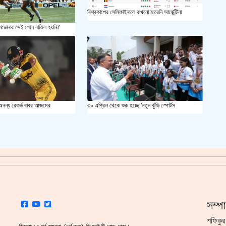
বিশ্বকাপের সেমিফাইনালে কখনো হারেনি আর্জেন্টিনা
সয়াবি
রাডোনার সেই গোল বাতিল হয়নি?
জাল ভ
‘শ্লী
শহীদ 
 অনন্য রেকর্ড বাবর আজমের
৩০ এপ্রিল থেকে শুরু হচ্ছে ‘নতুন কুঁড়ি স্পোর্টস
স্বরাষ
খুলন
আজ ম
দেশের
সম্প
শফিকুর
একুশে