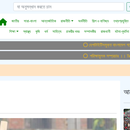
জাতীয়
সারা-বাংলা
আন্তর্জাতিক
রাজনীতি
অর্থনীতি
শিল্প ও বাণিজ্য
তথ্যপ্রযুক্তি
শিক্ষা
স্বাস্থ্য
কৃষি
ধর্ম
সাহিত্য
চাকরীর খবর
সম্পাদকীয়
রাজধানী
ঘটনা-দূঘর্টনা
হেপাটাইটিসমুক্ত বাংলাদেশ গড়ে তুলতে সম
পরিক্ষামুলক সম্প্রচার ।। Test Ai
আ