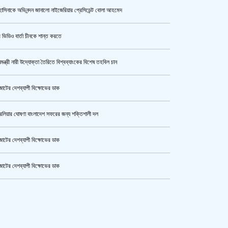
াসিনাকে অভিনন্দন জানালো নাইজেরিয়ার প্রেসিডেন্ট বোলা আহমেদ
উর্বশীর অন্তরঙ্গ ভিডিও ফাঁস
 ভিডিও বার্তা চীনকে শান্ত করতে
নমন্ত্রী নারী উদ্যোক্তা তৈরিতে বিশ্বব্যাংকের বিশেষ তহবিল চান
ক্যামেরার টান আজও অটুট, মঞ্চ-সিনেমা
নিয়েই এগোতে চান নওশাবা
োটের দেশব্যাপী বিক্ষোভের ডাক
রেলিয়ার ঘোষণা বাংলাদেশ সফরের জন্য শক্তিশালী দল
এসএসসি ও সমমানের পরীক্ষার ফলাফল ১০
আগস্ট
োটের দেশব্যাপী বিক্ষোভের ডাক
োটের দেশব্যাপী বিক্ষোভের ডাক
কী কারণে ইরানে অভিযান স্থগিত
কেটার আল আমিন,ফের বিয়ে করলেন
রেখেছেন, জানালেন ট্রাম্প
ুর মহাসড়ক অবরোধ,সিটি করপোরেশনের গাড়ি চাপায় শ্রমিক নিহত