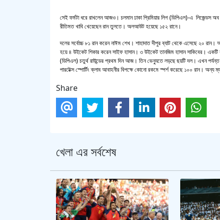
সেই ফর্মটা ধরে রাখলেন আজও। চলমান ঢাকা প্রিমিয়ার লিগ (ডিপিএল)-এ লিজেন্ডস অব র
রীতিমত খাবি খেয়েছেন রান তুলতে। অলআউট হয়েছে ১৫২ রানে।
দলের সর্বোচ্চ ৮১ রান করেন নাঈম শেখ। শাহাদাত দীপুর ব্যাট থেকে এসেছে ২০ রান। 
হয়ে ৪ উইকেট শিকার করেন সাইফ হাসান। ৩ উইকেট তানজিম হাসান সাকিবের। একটি ক
(ডিপিএল) চতুর্থ রাউন্ডের প্রথম দিন আজ। তিন ভেন্যুতে লড়ছে ছয়টি দল। এখন পর্যন্ত
পারটেক্স স্পোর্টিং ক্লাব আবাহনীর বিপক্ষে কোনো রকমে স্পর্শ করেছে ১০০ রান। অন্য ম
Share
খেলা এর সর্বশেষ