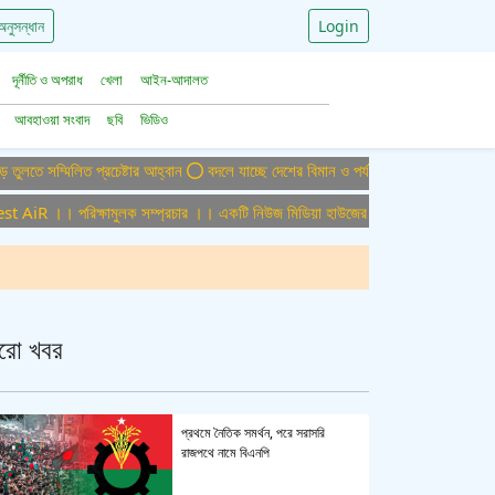
অনুসন্ধান
Login
দূর্নীতি ও অপরাধ
খেলা
আইন-আদালত
আবহাওয়া সংবাদ
ছবি
ভিডিও
্মিলিত প্রচেষ্টার আহ্বান
বদলে যাচ্ছে দেশের বিমান ও পর্যটন খাত, ডিসেম্বরে আসছে বড় চ
R ।। পরিক্ষামুলক সম্প্রচার ।। একটি নিউজ মিডিয়া হাউজের জন্য অফিস এডমিন পুরুষ-মহি
রো খবর
প্রথমে নৈতিক সমর্থন, পরে সরাসরি
রাজপথে নামে বিএনপি