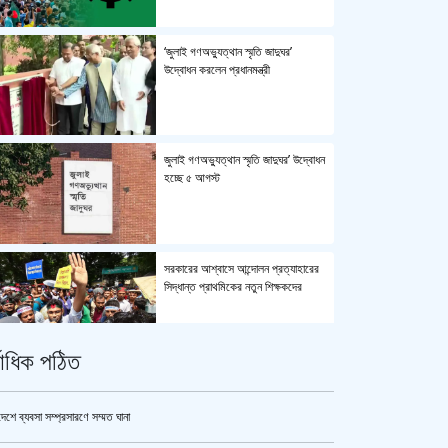
‘জুলাই গণঅভ্যুত্থান স্মৃতি জাদুঘর’
উদ্বোধন করলেন প্রধানমন্ত্রী
জুলাই গণঅভ্যুত্থান স্মৃতি জাদুঘর’ উদ্বোধন
হচ্ছে ৫ আগস্ট
সরকারের আশ্বাসে আন্দোলন প্রত্যাহারের
সিদ্ধান্ত প্রাথমিকের নতুন শিক্ষকদের
্বাধিক পঠিত
পুলিশ কোনো বিশেষ দলের বা গোষ্ঠীর
লাঠিয়াল বাহিনী নয় : স্বরাষ্ট্রমন্ত্রী
দেশে ব্যবসা সম্প্রসারণে সম্মত ঘানা