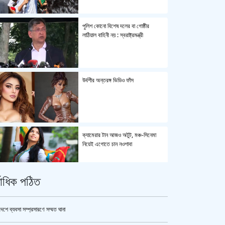
পুলিশ কোনো বিশেষ দলের বা গোষ্ঠীর
লাঠিয়াল বাহিনী নয় : স্বরাষ্ট্রমন্ত্রী
উর্বশীর অন্তরঙ্গ ভিডিও ফাঁস
ক্যামেরার টান আজও অটুট, মঞ্চ-সিনেমা
নিয়েই এগোতে চান নওশাবা
্বাধিক পঠিত
এসএসসি ও সমমানের পরীক্ষার ফলাফল ১০
আগস্ট
দেশে ব্যবসা সম্প্রসারণে সম্মত ঘানা