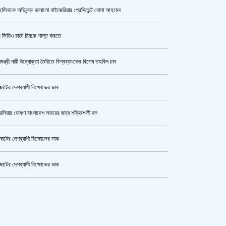
াসিনাকে অভিনন্দন জানালো নাইজেরিয়ার প্রেসিডেন্ট বোলা আহমেদ
কী কারণে ইরানে অভিযান স্থগিত
রেখেছেন, জানালেন ট্রাম্প
 ভিডিও বার্তা চীনকে শান্ত করতে
নমন্ত্রী নারী উদ্যোক্তা তৈরিতে বিশ্বব্যাংকের বিশেষ তহবিল চান
একরামুল হত্যা : হাসিনা-বেনজীরসহ ৮
জনের নামে গ্রেপ্তারি পরোয়ানা
োটের দেশব্যাপী বিক্ষোভের ডাক
রেলিয়ার ঘোষণা বাংলাদেশ সফরের জন্য শক্তিশালী দল
ভারতের শিক্ষামন্ত্রী ধর্মেন্দ্র প্রধানের
পদত্যাগ
োটের দেশব্যাপী বিক্ষোভের ডাক
োটের দেশব্যাপী বিক্ষোভের ডাক
কোনো সেটেলমেন্ট হবে না, থার্ড টার্মিনাল
কেটার আল আমিন,ফের বিয়ে করলেন
প্রকল্পে দুর্নীতিকারীদের ছাড় নয়
ুর মহাসড়ক অবরোধ,সিটি করপোরেশনের গাড়ি চাপায় শ্রমিক নিহত