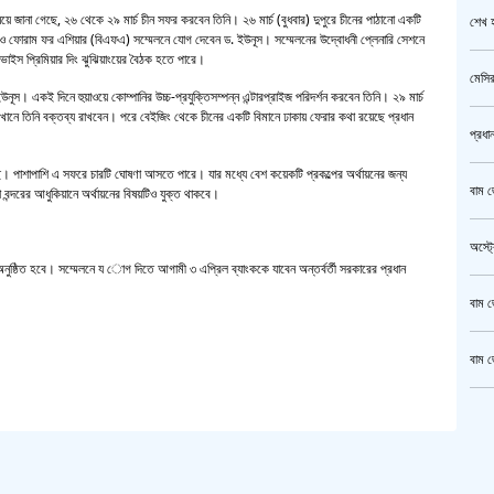
য়ে জানা গেছে, ২৬ থেকে ২৯ মার্চ চীন সফর করবেন তিনি। ২৬ মার্চ (বুধবার) দুপুরে চীনের পাঠানো একটি
শেখ হ
ও ফোরাম ফর এশিয়ার (বিএফএ) সম্মেলনে যোগ দেবেন ড. ইউনূস। সম্মেলনের উদ্বোধনী প্লেনারি সেশনে
িভ ভাইস প্রিমিয়ার দিং ঝুঝিয়াংয়ের বৈঠক হতে পারে।
মেসির
নূস। একই দিনে হুয়াওয়ে কোম্পানির উচ্চ-প্রযুক্তিসম্পন্ন এন্টারপ্রাইজ পরিদর্শন করবেন তিনি। ২৯ মার্চ
ং সেখানে তিনি বক্তব্য রাখবেন। পরে বেইজিং থেকে চীনের একটি বিমানে ঢাকায় ফেরার কথা রয়েছে প্রধান
প্রধা
। পাশাপাশি এ সফরে চারটি ঘোষণা আসতে পারে। যার মধ্যে বেশ কয়েকটি প্রকল্পের অর্থায়নের জন্য
বাম জ
ন্দরের আধুকিয়ানে অর্থায়নের বিষয়টিও যুক্ত থাকবে।
অস্ট্
ন অনুষ্ঠিত হবে। সম্মেলনে য োগ দিতে আগামী ৩ এপ্রিল ব্যাংককে যাবেন অন্তর্বর্তী সরকারের প্রধান
বাম জ
বাম জ
ক্রি
গাজীপ