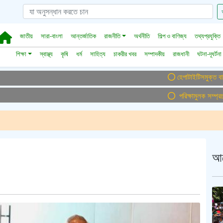
জাতীয়
সারা-বাংলা
আন্তর্জাতিক
রাজনীতি
অর্থনীতি
শিল্প ও বাণিজ্য
তথ্যপ্রযুক্তি
শিক্ষা
স্বাস্থ্য
কৃষি
ধর্ম
সাহিত্য
চাকরীর খবর
সম্পাদকীয়
রাজধানী
ঘটনা-দূঘর্টনা
হেপাটাইটিসমুক্ত বাংলাদেশ গড়ে
পরিক্ষামুলক সম্প্রচার ।।
আ