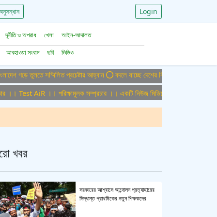
অনুসন্ধান
Login
দূর্নীতি ও অপরাধ
খেলা
আইন-আদালত
আবহাওয়া সংবাদ
ছবি
ভিডিও
 তুলতে সম্মিলিত প্রচেষ্টার আহ্বান
বদলে যাচ্ছে দেশের বিমান ও পর্যটন খাত, ডিসেম্বরে আ
 Test AiR ।। পরিক্ষামুলক সম্প্রচার ।। একটি নিউজ মিডিয়া হাউজের জন্য অফিস এডমিন প
রো খবর
সরকারের আশ্বাসে আন্দোলন প্রত্যাহারের
সিদ্ধান্ত প্রাথমিকের নতুন শিক্ষকদের