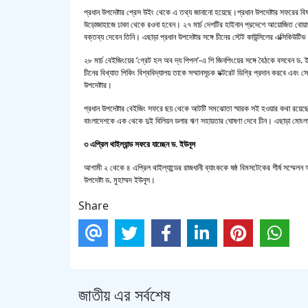
প্রধান উপদেষ্টার প্রেস উইং থেকে এ তথ্য জানানো হয়েছে।প্রধান উপদেষ্টার সফরের বিষ
উড়োজাহাজে ঢাকা থেকে রওনা হবেন। ২৭ মার্চ দেশটির হাইনান প্রদেশে আয়োজিত বোয়া
বক্তব্য দেবেন তিনি। এছাড়া প্রধান উপদেষ্টার সঙ্গে চীনের স্টেট কাউন্সিলের এক্সিকিউট
২৮ মার্চ বেইজিংয়ের ‘গ্রেট হল অব দ্য পিপল’-এ শি জিনপিংয়ের সঙ্গে বৈঠকে বসবেন ড. ইউ
চীনের বিখ্যাত পিকিং বিশ্ববিদ্যালয় তাকে সম্মানসূচক ডক্টরেট ডিগ্রি প্রদান করবে এব
উপদেষ্টার।
প্রধান উপদেষ্টার বেইজিং সফরে ছয় থেকে আটটি সমঝোতা স্মারক সই হওয়ার কথা রয়েছে
বাংলাদেশকে এক থেকে দুই বিলিয়ন ডলার ঋণ সহায়তার ঘোষণা দেবে চীন। এছাড়া মোংলা ব
৩ এপ্রিল থাইল্যান্ড সফরে যাচ্ছেন ড. ইউনূস
আগামী ২ থেকে ৪ এপ্রিল থাইল্যান্ডের রাজধানী ব্যাংককে ষষ্ঠ বিমসটেকের শীর্ষ সম্মেল
উপদেষ্টা ড. মুহাম্মদ ইউনূস।
Share
জাতীয় এর সর্বশেষ