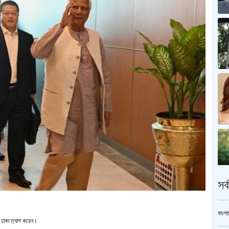
সর
।
বাংলা
নি ঢাকা ত্যাগ করেন।