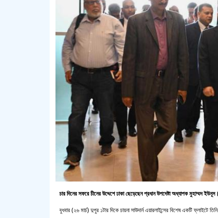
চার দিনের সফরে চীনের উদ্দেশে ঢাকা ছেড়েছেন প্রধান উপদেষ্টা অধ্যাপক মুহাম্মদ ইউনূস
বুধবার (২৬ মার্চ) দুপুর ১টার দিকে চায়না সাউদার্ন এয়ারলাইন্সের বিশেষ একটি ফ্লাইটে তি