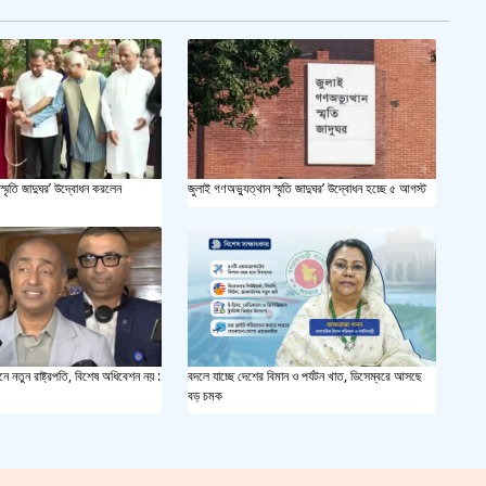
সয়াবি
জাল ভ
‘শ্লী
স্মৃতি জাদুঘর’ উদ্বোধন করলেন
জুলাই গণঅভ্যুত্থান স্মৃতি জাদুঘর’ উদ্বোধন হচ্ছে ৫ আগস্ট
শহীদ 
স্বরাষ
খুলন
আজ ম
ে নতুন রাষ্ট্রপতি, বিশেষ অধিবেশন নয় :
বদলে যাচ্ছে দেশের বিমান ও পর্যটন খাত, ডিসেম্বরে আসছে
বড় চমক
দেশের
একুশে