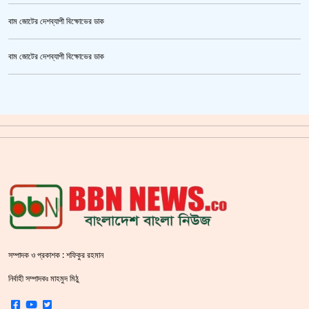
বাম জোটের দেশব্যাপী বিক্ষোভের ডাক
জুলাই গণঅভ্যুত্থান স্মৃতি জাদুঘর’ উদ্বোধন হচ্ছে ৫ আগস্ট
বাম জোটের দেশব্যাপী বিক্ষোভের ডাক
ক্রিকেটার আল আমিন,ফের বিয়ে করলেন
গাজীপুর মহাসড়ক অবরোধ,সিটি করপোরেশনের গাড়ি চাপায় শ্রমিক নিহত
সয়াবিন তেলের দাম লিটারে কমলো ১০ টাকা
জাল ভিসায় ইউরোপে মানুষ পাঠানোর অভিযোগে,শাহজালাল থেকে গ্রেপ্তার পাঁচজন
‘শ্লীলতাহানির সত্যতা’ মিলেছে শিক্ষক মুরাদের বিরুদ্ধে
সরকারের আশ্বাসে আন্দোলন প্রত্যাহারের সিদ্ধান্ত প্রাথমিকের নতুন শিক্ষকদের
সম্পাদক ও প্রকাশক : শফিকুর রহমান
শহীদ বেদীতে ফুল হাতে মানুষের ঢল
নির্বাহী সম্পাদকঃ মাহমুদ মিঠু
স্বরাষ্ট্রমন্ত্রীর হুঁশিয়ারি বিএনপিকে ক‌ঠোর হ‌স্তে দমন করা হবে :