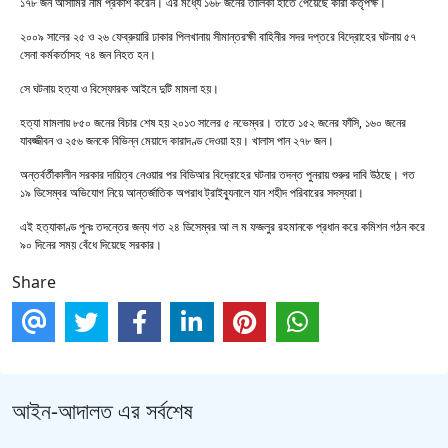
১৭৮ জন আসামির নাম প্রকাশ করেন। এর মধ্যে ১৬৮ জনের তালিকা হাতে পেয়েছে কারা কর্তৃপক্ষ।
২০০৯ সালের ২৫ ও ২৬ ফেব্রুয়ারি ঢাকার পিলখানায় সীমান্তরক্ষী বাহিনীর সদর দপ্তরে বিদ্রোহের ঘটনায় ৫৭
সেনা কর্মকর্তাসহ ৭৪ জন নিহত হন।
সে ঘটনায় হত্যা ও বিস্ফোরক আইনে দুটি মামলা হয়।
হত্যা মামলায় ৮৫০ জনের বিচার শেষ হয় ২০১৩ সালের ৫ নভেম্বর। তাতে ১৫২ জনের ফাঁসি, ১৬০ জনের
যাবজ্জীবন ও ২৫৬ জনকে বিভিন্ন মেয়াদে কারাদণ্ড দেওয়া হয়। খালাস পান ২৭৮ জন।
অন্তর্বর্তীকালীন সরকার দায়িত্ব নেওয়ার পর বিডিআর বিদ্রোহের ঘটনার তদন্ত পুনরায় শুরুর দাবি উঠছে। গত
১৯ ডিসেম্বর অভিযোগ নিয়ে আন্তর্জাতিক অপরাধ ট্রাইব্যুনালে যান শহীদ পরিবারের সদস্যরা।
এই হত্যাকাণ্ড পুনঃ তদন্তের জন্য গত ২৪ ডিসেম্বর আ ল ম ফজলুর রহমানকে প্রধান করে কমিশন গঠন করে
৯০ দিনের সময় বেঁধে দিয়েছে সরকার।
Share
আইন-আদালত এর সর্বশেষ