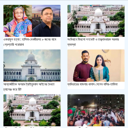
একরামুল হত্যা : হাসিনা-বেনজীরসহ ৮ জনের নামে
সংবিধানে ফিরলো গণভোট ও তত্ত্বাবধায়ক সরকার
গ্রেপ্তারি পরোয়ানা
ব্যবস্থা
আন্তর্জাতিক অপরাধ ট্রাইব্যুনাল আইনের বৈধতা
ব্যভিচারের মামলায় খালাস পেলেন নাসির-তামিমা
চ্যালেঞ্জ করে রিট