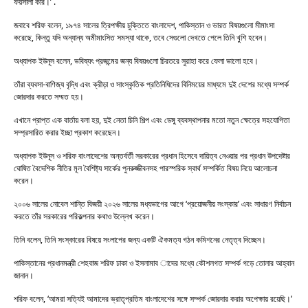
ফয়সালা করি।’ .
জবাবে শরিফ বলেন, ১৯৭৪ সালের ত্রিপক্ষীয় চুক্তিতে বাংলাদেশ, পাকিস্তান ও ভারত বিষয়গুলো মীমাংসা
করেছে, কিন্তু যদি অন্যান্য অমীমাংসিত সমস্যা থাকে, তবে সেগুলো দেখতে পেলে তিনি খুশি হবেন।
অধ্যাপক ইউনূস বলেন, ভবিষ্যৎ প্রজন্মের জন্য বিষয়গুলো চিরতরে সুরাহা করে ফেলা ভালো হবে।
তাঁরা ব্যবসা-বাণিজ্য বৃদ্ধি এবং ক্রীড়া ও সাংস্কৃতিক প্রতিনিধিদের বিনিময়ের মাধ্যমে দুই দেশের মধ্যে সম্পর্ক
জোরদার করতে সম্মত হয়।
এখানে প্রাপ্ত এক বার্তায় বলা হয়, দুই নেতা চিনি শিল্প এবং ডেঙ্গু ব্যবস্থাপনার মতো নতুন ক্ষেত্রে সহযোগিতা
সম্প্রসারিত করার ইচ্ছা প্রকাশ করেছেন।
অধ্যাপক ইউনূস ও শরিফ বাংলাদেশের অন্তর্বর্তী সরকারের প্রধান হিসেবে দায়িত্ব নেওয়ার পর প্রধান উপদেষ্টার
ঘোষিত বৈদেশিক নীতির মূল বৈশিষ্ট্য সার্কের পুনরুজ্জীবনসহ পারস্পরিক স্বার্থ সম্পর্কিত বিষয় নিয়ে আলোচনা
করেন।
২০০৬ সালের নোবেল শান্তি বিজয়ী ২০২৬ সালের মধ্যভাগের আগে ‘প্রয়োজনীয় সংস্কার’ এবং সাধারণ নির্বাচন
করতে তাঁর সরকারের পরিকল্পনার কথাও উল্লেখ করেন।
তিনি বলেন, তিনি সংস্কারের বিষয়ে সংলাপের জন্য একটি ঐকমত্য গঠন কমিশনের নেতৃত্ব দিচ্ছেন।
পাকিস্তানের প্রধানমন্ত্রী শেহবাজ শরিফ ঢাকা ও ইসলামাব াদের মধ্যে কৌশলগত সম্পর্ক গড়ে তোলার আহ্বান
জানান।
শরিফ বলেন, ‘আমরা সত্যিই আমাদের ভ্রাতৃপ্রতিম বাংলাদেশের সঙ্গে সম্পর্ক জোরদার করার অপেক্ষায় রয়েছি।’