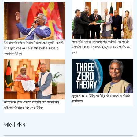
পদোন্নতি বঞ্চিত অবসরপ্রাপ্ত কর্মকর্তাদের প্রধান
ইতিহাস পরিবর্তনের ‘নায়িকা’ বাংলাদেশে জুলাই-আগস্ট
উপদেষ্টা প্রফেসর মুহাম্মদ ইউনূসের কাছে প্রতিবেদন
গণঅভ্যুত্থানে অংশ নেয়া মেয়েদেরকে বললেন :
পেশ
অধ্যাপক ইউনূস
যুক্ত হচ্ছে ড. ইউনূসের 'থ্রি জিরো তত্ত্ব' এসডিজি
কার্যক্রমে
আমাকে রংপুরের একজন উপদেষ্টা মনে করেন,আবু
সাঈদের পরিবারকে অধ্যাপক ইউনূস
আরো খবর