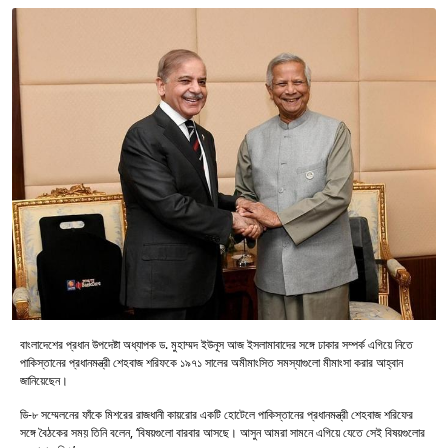
বাংলাদেশের প্রধান উপদেষ্টা অধ্যাপক ড. মুহাম্মদ ইউনূস আজ ইসলামাবাদের সঙ্গে ঢাকার সম্পর্ক এগিয়ে নিতে
পাকিস্তানের প্রধানমন্ত্রী শেহবাজ শরিফকে ১৯৭১ সালের অমীমাংসিত সমস্যাগুলো মীমাংসা করার আহ্বান
জানিয়েছেন।
ডি-৮ সম্মেলনের ফাঁকে মিশরের রাজধানী কায়রোর একটি হোটেলে পাকিস্তানের প্রধানমন্ত্রী শেহবাজ শরিফের
সঙ্গে বৈঠকের সময় তিনি বলেন, ‘বিষয়গুলো বারবার আসছে। আসুন আমরা সামনে এগিয়ে যেতে সেই বিষয়গুলোর