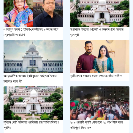
একরামুল হত্যা : হাসিনা-বেনজীরসহ ৮ জনের নামে
সংবিধানে ফিরলো গণভোট ও তত্ত্বাবধায়ক সরকার
গ্রেপ্তারি পরোয়ানা
ব্যবস্থা
আন্তর্জাতিক অপরাধ ট্রাইব্যুনাল আইনের বৈধতা
ব্যভিচারের মামলায় খালাস পেলেন নাসির-তামিমা
চ্যালেঞ্জ করে রিট
২০৮ প্রবাসী জুলাই যোদ্ধাকে ২৫ লাখ টাকা করে
সুপ্রিম কোর্ট সচিবালয় প্রতিষ্ঠার রায় আপিল বিভাগে
ক্ষতিপূরণ দিতে রুল
স্থগিত