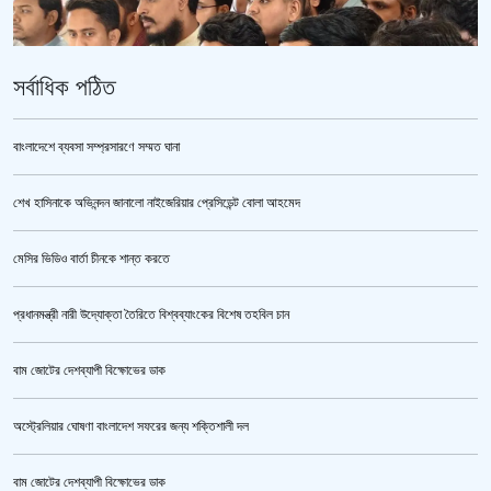
সর্বাধিক পঠিত
বাংলাদেশে ব্যবসা সম্প্রসারণে সম্মত ঘানা
শেখ হাসিনাকে অভিনন্দন জানালো নাইজেরিয়ার প্রেসিডেন্ট বোলা আহমেদ
ভারতকে ভয় পেয়েই কি ফেলানী ও মোদিবিরোধী আন্দোলনের ছবি সরানো হয়েছে?’
মেসির ভিডিও বার্তা চীনকে শান্ত করতে
প্রধানমন্ত্রী নারী উদ্যোক্তা তৈরিতে বিশ্বব্যাংকের বিশেষ তহবিল চান
বাম জোটের দেশব্যাপী বিক্ষোভের ডাক
অস্ট্রেলিয়ার ঘোষণা বাংলাদেশ সফরের জন্য শক্তিশালী দল
বাম জোটের দেশব্যাপী বিক্ষোভের ডাক