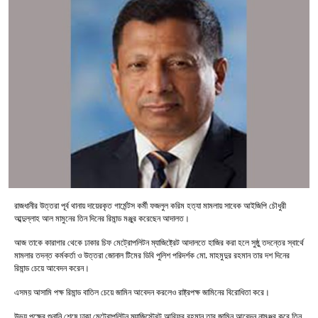
রাজধানীর উত্তরা পূর্ব থানায় দায়েরকৃত গার্মেন্টস কর্মী ফজলুল করিম হত্যা মামলায় সাবেক আইজিপি চৌধুরী
আব্দুল্লাহ আল মামুনের তিন দিনের রিমান্ড মঞ্জুর করেছেন আদালত।
আজ তাকে কারাগার থেকে ঢাকার চিফ মেট্রোপলিটন ম্যাজিষ্ট্রেট আদালতে হাজির করা হলে সুষ্ঠু তদন্তের স্বার্থে
মামলার তদন্ত কর্মকর্তা ও উত্তরা জোনাল টিমের ডিবি পুলিশ পরিদর্শক মো. মাহমুদুর রহমান তার দশ দিনের
রিমান্ড চেয়ে আবেদন করেন।
এসময় আসামি পক্ষ রিমান্ড বাতিল চেয়ে জামিন আবেদন করলেও রাষ্ট্রপক্ষ জামিনের বিরোধিতা করে।
উভয় পক্ষের শুনানি শেষে ঢাকা মেট্রোপলিটন ম্যাজিস্ট্রেট আরিফুর রহমান তার জামিন আবেদন নামঞ্জুর করে তিন