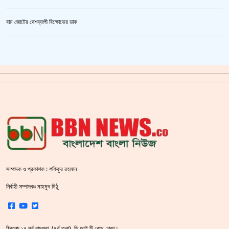
তনু হত্যা মামলায় ফের গ্রেপ্তার সাবেক সেনাসদস্য হাফিজুর রহমান
বাম জোটের দেশব্যাপী বিক্ষোভের ডাক
ক্রিকেটার আল আমিন,ফের বিয়ে করলেন
গাজীপুর মহাসড়ক অবরোধ,সিটি করপোরেশনের গাড়ি চাপায় শ্রমিক নিহত
সয়াবিন তেলের দাম লিটারে কমলো ১০ টাকা
জাল ভিসায় ইউরোপে মানুষ পাঠানোর অভিযোগে,শাহজালাল থেকে গ্রেপ্তার পাঁচজন
‘শ্লীলতাহানির সত্যতা’ মিলেছে শিক্ষক মুরাদের বিরুদ্ধে
প্রথমে নৈতিক সমর্থন, পরে সরাসরি রাজপথে নামে বিএনপি
সম্পাদক ও প্রকাশক : শফিকুর রহমান
শহীদ বেদীতে ফুল হাতে মানুষের ঢল
নির্বাহী সম্পাদকঃ মাহমুদ মিঠু
স্বরাষ্ট্রমন্ত্রীর হুঁশিয়ারি বিএনপিকে ক‌ঠোর হ‌স্তে দমন করা হবে :
ঠিকানাঃ ১৭,পূর্ব রামপুরা, (৪র্থ তলা), ডি.আই.টি রোড, ঢাকা।