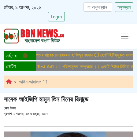
রবিবার, ৯ আগস্ট, ২০২৬
অনুসন্ধান
Login
যা মামলায় ফের গ্রেপ্তার সাবেক সেনাসদস্য হাফিজুর রহমান
হেপাটাইটিসমুক্ত বাংলাদেশ গড়ে 
সর্বশেষ
নোটিশ
ামুলক সম্প্রচার ।। Test AiR ।। পরিক্ষামুলক সম্প্রচার ।। একটি নিউজ মিডিয়া হাউজের
আইন-আদালত 11
সাবেক আইজিপি মামুন তিন দিনের রিমান্ডে
ডেক্স নিউজ
প্রকাশ :
সোমবার, ২৫ নভেম্বর, ২০২৪