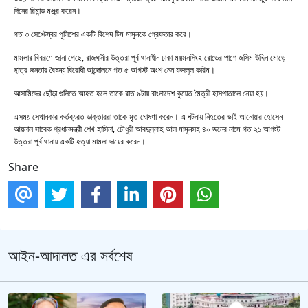
দিনের রিমান্ড মঞ্জুর করেন।
গত ৩ সেপ্টেম্বর পুলিশের একটি বিশেষ টিম মামুনকে গ্রেফতার করে।
মামলার বিবরণে জানা গেছে, রাজধানীর উত্তরা পূর্ব থানাধীন ঢাকা ময়মনসিংহ রোডের পাশে জসিম উদ্দিন মোড়ে
ছাত্র জনতার বৈষম্য বিরোধী আন্দোলনে গত ৫ আগস্ট অংশ নেন ফজলুল করিম।
আসামিদের ছোঁড়া গুলিতে আহত হলে তাকে রাত ৯টায় বাংলাদেশ কুয়েত মৈত্রী হাসপাতালে নেয়া হয়।
এসময় সেখানকার কর্তব্যরত ডাক্তাররা তাকে মৃত ঘোষণা করেন। এ ঘটনায় নিহতের ভাই আনোয়ার হোসেন
আয়নাল সাবেক প্রধানমন্ত্রী শেখ হাসিনা, চৌধুরী আবদুল্লাহ আল মামুনসহ ৪০ জনের নামে গত ২১ আগস্ট
উত্তরা পূর্ব থানায় একটি হত্যা মামলা দায়ের করেন।
Share
আইন-আদালত এর সর্বশেষ