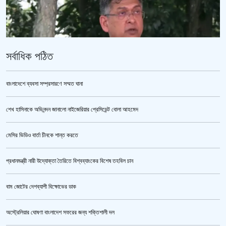
সর্বাধিক পঠিত
বাংলাদেশে ব্যবসা সম্প্রসারণে সম্মত ঘানা
শেখ হাসিনাকে অভিনন্দন জানালো নাইজেরিয়ার প্রেসিডেন্ট বোলা আহমেদ
পুলিশ কোনো বিশেষ দলের বা গোষ্ঠীর লাঠিয়াল বাহিনী নয় : স্বরাষ্ট্রমন্ত্রী
মেসির ভিডিও বার্তা চীনকে শান্ত করতে
প্রধানমন্ত্রী নারী উদ্যোক্তা তৈরিতে বিশ্বব্যাংকের বিশেষ তহবিল চান
বাম জোটের দেশব্যাপী বিক্ষোভের ডাক
অস্ট্রেলিয়ার ঘোষণা বাংলাদেশ সফরের জন্য শক্তিশালী দল