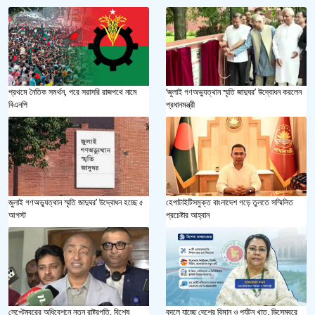
প্রথমে নৈতিক সমর্থন, পরে সরাসরি রাজপথে নামে
‘জুলাই গণঅভ্যুত্থান স্মৃতি জাদুঘর’ উদ্বোধন করলেন
বিএনপি
প্রধানমন্ত্রী
জুলাই গণঅভ্যুত্থান স্মৃতি জাদুঘর’ উদ্বোধন হচ্ছে ৫
হেপাটাইটিসমুক্ত বাংলাদেশ গড়ে তুলতে সম্মিলিত
আগস্ট
প্রচেষ্টার আহ্বান
সেপ্টেম্বরের অধিবেশনে নতুন রাষ্ট্রপতি, বিশেষ
বদলে যাচ্ছে দেশের বিমান ও পর্যটন খাত, ডিসেম্বরে