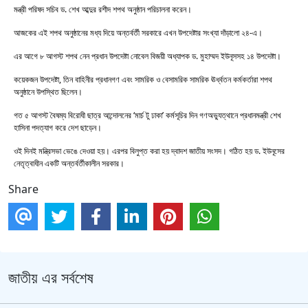
মন্ত্রী পরিষদ সচিব ড. শেখ আব্দুর রশীদ শপথ অনুষ্ঠান পরিচালনা করেন।
আজকের এই শপথ অনুষ্ঠানের মধ্য দিয়ে অন্তর্বর্তী সরকারে এখন উপদেষ্টার সংখ্যা দাঁড়ালো ২৪-এ।
এর আগে ৮ আগস্ট শপথ নেন প্রধান উপদেষ্টা নোবেল বিজয়ী অধ্যাপক ড. মুহাম্মদ ইউনূসসহ ১৪ উপদেষ্টা।
কয়েকজন উপদেষ্টা, তিন বাহিনীর প্রধানগণ এবং সামরিক ও বেসামরিক সামরিক ঊর্ধ্বতন কর্মকর্তারা শপথ
অনুষ্ঠানে উপস্থিত ছিলেন।
গত ৫ আগস্ট বৈষম্য বিরোধী ছাত্র আন্দোলনের ‘মার্চ টু ঢাকা’ কর্মসূচির দিন গণঅভ্যুত্থানে প্রধানমন্ত্রী শেখ
হাসিনা পদত্যাগ করে দেশ ছাড়েন।
ওই দিনই মন্ত্রিসভা ভেঙে দেওয়া হয়। এরপর বিলুপ্ত করা হয় দ্বাদশ জাতীয় সংসদ। গঠিত হয় ড. ইউনূসের
নেতৃত্বাধীন একটি অন্তর্বর্তীকালীন সরকার।
Share
জাতীয় এর সর্বশেষ