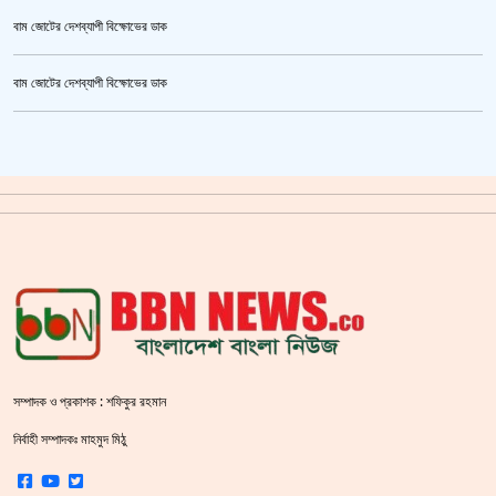
বাম জোটের দেশব্যাপী বিক্ষোভের ডাক
উর্বশীর অন্তরঙ্গ ভিডিও ফাঁস
বাম জোটের দেশব্যাপী বিক্ষোভের ডাক
ক্রিকেটার আল আমিন,ফের বিয়ে করলেন
গাজীপুর মহাসড়ক অবরোধ,সিটি করপোরেশনের গাড়ি চাপায় শ্রমিক নিহত
সয়াবিন তেলের দাম লিটারে কমলো ১০ টাকা
জাল ভিসায় ইউরোপে মানুষ পাঠানোর অভিযোগে,শাহজালাল থেকে গ্রেপ্তার পাঁচজন
‘শ্লীলতাহানির সত্যতা’ মিলেছে শিক্ষক মুরাদের বিরুদ্ধে
ক্যামেরার টান আজও অটুট, মঞ্চ-সিনেমা নিয়েই এগোতে চান নওশাবা
সম্পাদক ও প্রকাশক : শফিকুর রহমান
শহীদ বেদীতে ফুল হাতে মানুষের ঢল
নির্বাহী সম্পাদকঃ মাহমুদ মিঠু
স্বরাষ্ট্রমন্ত্রীর হুঁশিয়ারি বিএনপিকে ক‌ঠোর হ‌স্তে দমন করা হবে :