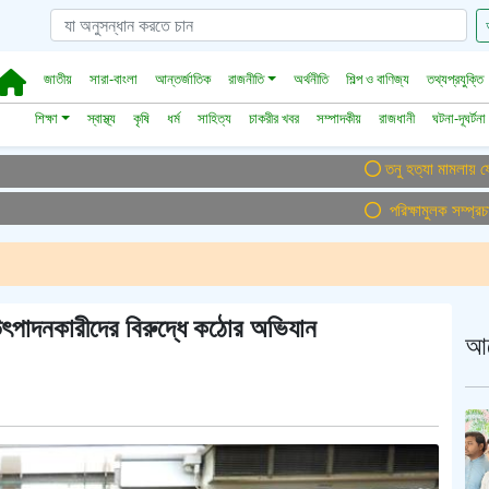
জাতীয়
সারা-বাংলা
আন্তর্জাতিক
রাজনীতি
অর্থনীতি
শিল্প ও বাণিজ্য
তথ্যপ্রযুক্তি
শিক্ষা
স্বাস্থ্য
কৃষি
ধর্ম
সাহিত্য
চাকরীর খবর
সম্পাদকীয়
রাজধানী
ঘটনা-দূঘর্টনা
তনু হত্যা মামলায় ফের গ্রেপ্
পরিক্ষামুলক সম্প্রচার ।।
উৎপাদনকারীদের বিরুদ্ধে কঠোর অভিযান
আ