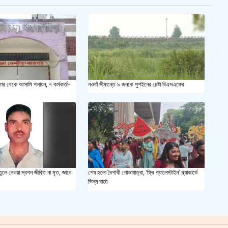
সয়াবি
জাল ভ
‘শ্লী
গার থেকে আসামি পলায়ন, ৭ কর্মকর্তা-
নওগাঁ সীমান্তে ৯ জনকে পুশইনের চেষ্টা বিএসএফের
শহীদ 
স্বরাষ
খুলন
আজ ম
তুলে নেওয়া স্বপন জীবিত না মৃত, জানে
শেষ হলো বৈশাখী শোভাযাত্রা, ‘ফ্রি প্যালেস্টাইন’ প্ল্যাকার্ডে
ভিন্ন বার্তা
দেশের
একুশে