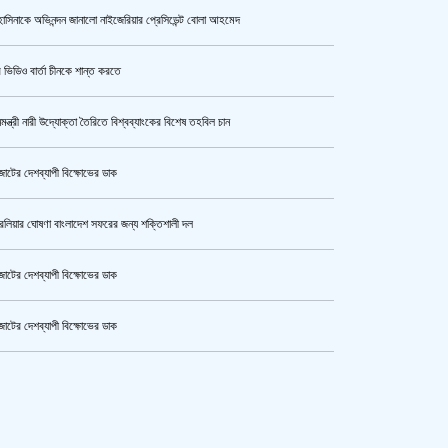
াসিনাকে অভিনন্দন জানালো নাইজেরিয়ার প্রেসিডেন্ট বোলা আহমেদ
সরকারের আশ্বাসে আন্দোলন প্রত্যাহারের
সিদ্ধান্ত প্রাথমিকের নতুন শিক্ষকদের
 ভিডিও বার্তা চীনকে শান্ত করতে
নমন্ত্রী নারী উদ্যোক্তা তৈরিতে বিশ্বব্যাংকের বিশেষ তহবিল চান
উর্বশীর অন্তরঙ্গ ভিডিও ফাঁস
োটের দেশব্যাপী বিক্ষোভের ডাক
রেলিয়ার ঘোষণা বাংলাদেশ সফরের জন্য শক্তিশালী দল
ক্যামেরার টান আজও অটুট, মঞ্চ-সিনেমা
নিয়েই এগোতে চান নওশাবা
োটের দেশব্যাপী বিক্ষোভের ডাক
োটের দেশব্যাপী বিক্ষোভের ডাক
এসএসসি ও সমমানের পরীক্ষার ফলাফল ১০
কেটার আল আমিন,ফের বিয়ে করলেন
আগস্ট
ুর মহাসড়ক অবরোধ,সিটি করপোরেশনের গাড়ি চাপায় শ্রমিক নিহত