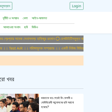
অনুসন্ধান
Login
দূর্নীতি ও অপরাধ
খেলা
আইন-আদালত
আবহাওয়া সংবাদ
ছবি
ভিডিও
তার সাবেক সেনাসদস্য হাফিজুর রহমান
হেপাটাইটিসমুক্ত বাংলাদেশ গড়ে তুলতে সম্মিলিত প্রচেষ
 Test AiR ।। পরিক্ষামুলক সম্প্রচার ।। একটি নিউজ মিডিয়া হাউজের জন্য অফিস এডমিন প
রো খবর
ভারতকে ভয় পেয়েই কি ফেলানী ও
মোদিবিরোধী আন্দোলনের ছবি সরানো
হয়েছে?’