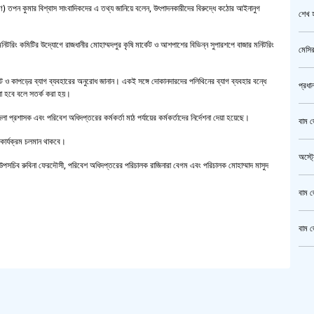
্রণ) তপন কুমার বিশ্বাস সাংবাদিকদের এ তথ্য জানিয়ে বলেন, উৎপাদনকারীদের বিরুদ্ধে কঠোর আইনানুগ
শেখ হ
িটরিং কমিটির উদ্যোগে রাজধানীর মোহাম্মদপুর কৃষি মার্কেট ও আশপাশের বিভিন্ন সুপারশপে বাজার মনিটরিং
মেসির
 ও কাপড়ের ব্যাগ ব্যবহারের অনুরোধ জানান। একই সঙ্গে দোকানদারদের পলিথিনের ব্যাগ ব্যবহার বন্ধে
প্রধা
েয়া হবে বলে সতর্ক করা হয়।
া প্রশাসক এবং পরিবেশ অধিদপ্তরের কর্মকর্তা মাঠ পর্যায়ের কর্মকর্তাদের নির্দেশনা দেয়া হয়েছে।
বাম জ
 কার্যক্রম চলমান থাকবে।
অস্ট্
, উপসচিব রুবিনা ফেরদৌসী, পরিবেশ অধিদপ্তরের পরিচালক রাজিনারা বেগম এবং পরিচালক মোহাম্মাদ মাসুদ
বাম জ
বাম জ
ক্রি
গাজীপ