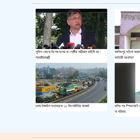
পুলিশ কোনো বিশেষ দলের বা গোষ্ঠীর লাঠিয়াল বাহিনী নয় :
কাশিমপুর মহিলা কারা
স্বরাষ্ট্রমন্ত্রী
কর্মচারী বরখাস্ত
ঢাকা-টাঙ্গাইল মহাসড়কে ১৮ কিলোমিটার যানজট
গুলির পর স্পিডবোটে 
না পরিবার