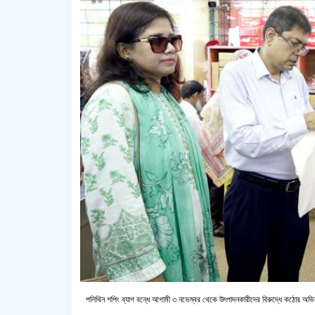
পলিথিন শপিং ব্যাগ বন্ধে আগামী ৩ নভেম্বর থেকে উৎপাদনকারীদের বিরুদ্ধে কঠোর অভি