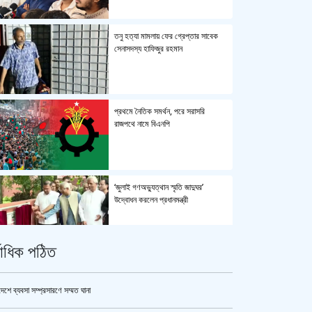
তনু হত্যা মামলায় ফের গ্রেপ্তার সাবেক
সেনাসদস্য হাফিজুর রহমান
প্রথমে নৈতিক সমর্থন, পরে সরাসরি
রাজপথে নামে বিএনপি
‘জুলাই গণঅভ্যুত্থান স্মৃতি জাদুঘর’
উদ্বোধন করলেন প্রধানমন্ত্রী
্বাধিক পঠিত
জুলাই গণঅভ্যুত্থান স্মৃতি জাদুঘর’ উদ্বোধন
হচ্ছে ৫ আগস্ট
দেশে ব্যবসা সম্প্রসারণে সম্মত ঘানা