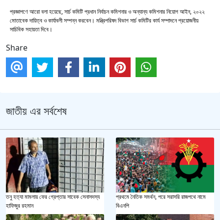
প্রজ্ঞাপণে আরো বলা হয়েছে, সার্চ কমিটি প্রধান নির্বাচন কমিশনার ও অন্যান্য কমিশনার নিয়োগ আইন, ২০২২
মোতাবেক দায়িত্ব ও কার্যাবলী সম্পন্ন করবেন। মন্ত্রিপরিষদ বিভাগ সার্চ কমিটির কার্য সম্পাদনে প্রয়োজনীয়
সাচিবিক সহায়তা দিবে।
Share
জাতীয় এর সর্বশেষ
তনু হত্যা মামলায় ফের গ্রেপ্তার সাবেক সেনাসদস্য
প্রথমে নৈতিক সমর্থন, পরে সরাসরি রাজপথে নামে
হাফিজুর রহমান
বিএনপি