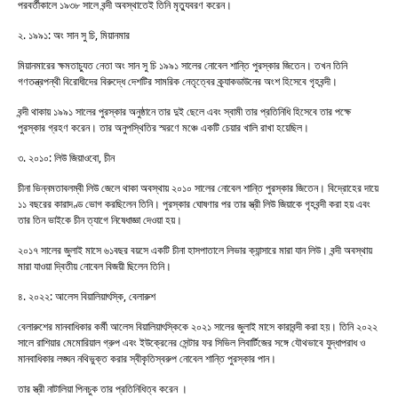
পরবর্তীকালে ১৯৩৮ সালে বন্দী অবস্থাতেই তিনি মৃত্যুবরণ করেন।
২. ১৯৯১: অং সান সু চি, মিয়ানমার
মিয়ানমারের ক্ষমতাচ্যুত নেতা অং সান সু চি ১৯৯১ সালের নোবেল শান্তি পুরস্কার জিতেন। তখন তিনি
গণতন্ত্রপন্থী বিরোধীদের বিরুদ্ধে দেশটির সামরিক নেতৃত্বের ক্র্যাকডাউনের অংশ হিসেবে গৃহবন্দী।
বন্দী থাকায় ১৯৯১ সালের পুরস্কার অনুষ্ঠানে তার দুই ছেলে এবং স্বামী তার প্রতিনিধি হিসেবে তার পক্ষে
পুরস্কার গ্রহণ করেন। তার অনুপস্থিতির স্মরণে মঞ্চে একটি চেয়ার খালি রাখা হয়েছিল।
৩. ২০১০: লিউ জিয়াওবো, চীন
চীনা ভিন্নমতাবলম্বী লিউ জেলে থাকা অবস্থায় ২০১০ সালের নোবেল শান্তি পুরস্কার জিতেন। বিদ্রোহের দায়ে
১১ বছরের কারাদণ্ড ভোগ করছিলেন তিনি। পুরস্কার ঘোষণার পর তার স্ত্রী লিউ জিয়াকে গৃহবন্দী করা হয় এবং
তার তিন ভাইকে চীন ত্যাগে নিষেধাজ্ঞা দেওয়া হয়।
২০১৭ সালের জুলাই মাসে ৬১বছর বয়সে একটি চীনা হাসপাতালে লিভার ক্যান্সারে মারা যান লিউ। বন্দী অবস্থায়
মারা যাওয়া দ্বিতীয় নোবেল বিজয়ী ছিলেন তিনি।
৪. ২০২২: আলেস বিয়ালিয়াৎস্কি, বেলারুশ
বেলারুশের মানবাধিকার কর্মী আলেস বিয়ালিয়াৎস্কিকে ২০২১ সালের জুলাই মাসে কারাবন্দী করা হয়। তিনি ২০২২
সালে রাশিয়ার মেমোরিয়াল গ্রুপ এবং ইউক্রেনের সেন্টার ফর সিভিল লিবার্টিজের সঙ্গে যৌথভাবে যুদ্ধাপরাধ ও
মানবাধিকার লঙ্ঘন নথিভুক্ত করার স্বীকৃতিস্বরুপ নোবেল শান্তি পুরস্কার পান।
তার স্ত্রী নাটালিয়া পিনচুক তার প্রতিনিধিত্ব করেন ।