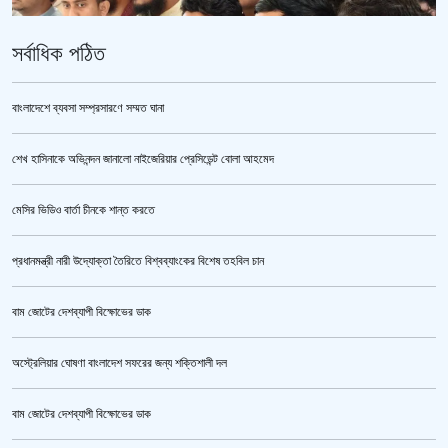
সর্বাধিক পঠিত
বাংলাদেশে ব্যবসা সম্প্রসারণে সম্মত ঘানা
শেখ হাসিনাকে অভিনন্দন জানালো নাইজেরিয়ার প্রেসিডেন্ট বোলা আহমেদ
ভারতকে ভয় পেয়েই কি ফেলানী ও মোদিবিরোধী আন্দোলনের ছবি সরানো হয়েছে?’
মেসির ভিডিও বার্তা চীনকে শান্ত করতে
প্রধানমন্ত্রী নারী উদ্যোক্তা তৈরিতে বিশ্বব্যাংকের বিশেষ তহবিল চান
বাম জোটের দেশব্যাপী বিক্ষোভের ডাক
অস্ট্রেলিয়ার ঘোষণা বাংলাদেশ সফরের জন্য শক্তিশালী দল
বাম জোটের দেশব্যাপী বিক্ষোভের ডাক