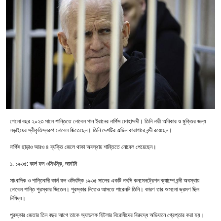
গেলো বছর ২০২৩ সালে শান্তিতে নোবেল পান ইরানের নার্গিস মোহাম্মদী। তিনি নারী অধিকার ও মুক্তির জন্য
লড়াইয়ের স্বীকৃতিস্বরুপ নোবেল জিতেছেন। তিনি দেশটির এভিন কারাগারে বন্দী রয়েছেন।
নার্গিস ছাড়াও আরও ৪ ব্যক্তি জেলে থাকা অবস্থায় শান্তিতে নোবেল পেয়েছেন।
১. ১৯৩৫: কার্ল ফন ওসিৎস্কি, জার্মানি
সাংবাদিক ও শান্তিবাদী কার্ল ফন ওসিৎস্কি ১৯৩৫ সালের একটি নাৎসি কনসেনট্রেশন ক্যাম্পে বন্দী অবস্থায়
নোবেল শান্তি পুরস্কার জিতেন। পুরস্কার নিতেও আসতে পারেননি তিনি। কারণ তার অসলো ভ্রমণ ছিল
নিষিদ্ধ।
পুরস্কার জেতার তিন বছর আগে তাকে অ্যাডলফ হিটলার বিরোধীদের বিরুদ্ধে অভিযানে গ্রেপ্তার করা হয়।