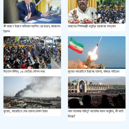
কী কারণে ইরানে অভিযান স্থগিত রেখেছেন, জানালেন
ভারতের শিক্ষামন্ত্রী ধর্মেন্দ্র প্রধানের পদত্যাগ
ট্রাম্প
উত্তাল দিল্লি, ১৬ মেট্রো স্টেশন বন্ধ
কুয়েত-বাহরাইনে ইরানের হামলা, বাজছে সাইরেন
কুয়েত, বাহরাইনে ফের হামলা চালাল ইরান
লাল পতাকায় পরিপূর্ণ খামেনির দাফন অনুষ্ঠান, কী বার্তা
দিচ্ছে?