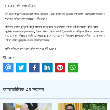
৫. ২০২৩ : নার্গিস মোহাম্মদী, ইরান
গত বছর শান্তিতে নোবেল জয়ী নার্গিস মোহাম্মদী একজন ইরানি নারী অধিকার আইনজীবী। নার্গিস নারী অধিকার ও
মৃত্যুদণ্ড বাতিলের জন্য প্রচারণা চালিয়েছেন।
নার্গিসকে একজন ‘মুক্তির যোদ্ধা’ হিসেবে আখ্যা দিয়ে নরওয়েজিয়ান নোবেল কমিটির প্রধান বেরিট রেইস-
অ্যান্ডারসেন তার বক্তৃতায় বলেন, ‘নরওয়েজিয়ান নোবেল কমিটি ইরানে নারীদের নিপীড়নের বিরুদ্ধে সোচ্চার এবং
সবার জন্য মানবাধিকার ও স্বাধীনতার প্রচারের জন্য লড়াইয়ের স্বীকৃতিস্বরূপ নার্গিস মোহাম্মদীকে ২০২৩ সালের
নোবেল শান্তি পুরস্কার দেওয়ার সিদ্ধান্ত নিয়েছে।’
নার্গিস বর্তমানেও তেহরানের এভিন কারাগারে বন্দী রয়েছেন।
Share
আন্তর্জাতিক এর সর্বশেষ