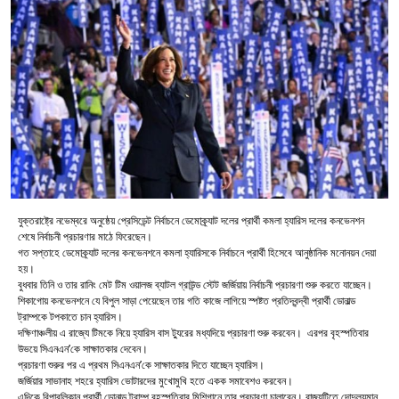
যুক্তরাষ্ট্রে নভেম্বরে অনুষ্ঠেয় প্রেসিডেন্ট নির্বাচনে ডেমোক্র্যাট দলের প্রার্থী কমলা হ্যারিস দলের কনভেনশন
শেষে নির্বাচনী প্রচারণার মাঠে ফিরেছেন।
গত সপ্তাহে ডেমোক্র্যাট দলের কনভেনশনে কমলা হ্যারিসকে নির্বাচনে প্রার্থী হিসেবে আনুষ্ঠানিক মনোনয়ন দেয়া
হয়।
বুধবার তিনি ও তার রানিং মেট টিম ওয়ালজ ব্যাটল গ্রাউন্ড স্টেট জর্জিয়ায় নির্বাচনী প্রচারণা শুরু করতে যাচ্ছেন।
শিকাগোয় কনভেনশনে যে বিপুল সাড়া পেয়েছেন তার গতি কাজে লাগিয়ে স্পষ্টত প্রতিদ্বন্দ্বী প্রার্থী ডোনাল্ড
ট্রাম্পকে টপকাতে চান হ্যারিস।
দক্ষিণাঞ্চলীয় এ রাজ্যে টিমকে নিয়ে হ্যারিস বাস ট্যুরের মধ্যদিয়ে প্রচারণা শুরু করবেন। এরপর বৃহস্পতিবার
উভয়ে সিএনএন’কে সাক্ষাতকার দেবেন।
প্রচারণা শুরুর পর এ প্রথম সিএনএন’কে সাক্ষাতকার দিতে যাচ্ছেন হ্যারিস।
জর্জিয়ার সাভানাহ শহরে হ্যারিস ভোটারদের মুখোমুখি হতে একক সমাবেশও করবেন।
এদিকে রিপাবলিকান প্রার্থী ডোনাল্ড ট্রাম্প বৃহস্পতিবার মিশিগানে তার প্রচারণা চালাবেন। রাজ্যটিতে দোদুল্যমান