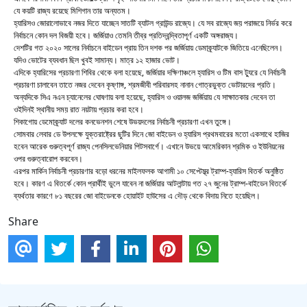
যে কয়টি রাজ্য রয়েছে মিশিগান তার অন্যতম।
হ্যারিসও জোরালোভাবে নজর দিতে যাচ্ছেন সাতটি ব্যাটল গ্রাউন্ড রাজ্যে। যে সব রাজ্যে জয় পরাজয়ে নির্ভর করে
নির্বাচনে কোন দল বিজয়ী হবে। জর্জিয়াও তেমনি তীব্র প্রতিদ্বন্দ্বিতাপূর্ণ একটি অঙ্গরাজ্য।
দেশটির গত ২০২০ সালের নির্বাচনে বাইডেন প্রায় তিন দশক পর জর্জিয়ায় ডেমাক্র্যাটকে জিতিয়ে এনেছিলেন।
যদিও ভোটের ব্যবধান ছিল খুবই সামান্য। মাত্র ১২ হাজার ভোট।
এদিকে হ্যারিসের প্রচারণা শিবির থেকে বলা হয়েছে, জর্জিয়ার দক্ষিণাঞ্চলে হ্যারিস ও টিম বাস ট্যুরে যে নির্বাচনী
প্রচারণা চালাবেন তাতে নজর দেবেন কৃষ্ণাঙ্গ, শ্রমজীবী পরিবারসহ নানান গোত্রভুক্ত ভোটারদের প্রতি।
অন্যদিকে সিএ নএন চ্যানেলের ঘোষণায় বলা হয়েছে, হ্যারিস ও ওয়ালজ জর্জিয়ায় যে সাক্ষাতকার দেবেন তা
ওইদিনই স্থানীয় সময় রাত নয়টায় প্রচার করা হবে।
শিকাগোয় ডেমোক্র্যাট দলের কনভেনশন শেষে উভয়দলের নির্বাচনী প্রচারণা এখন তুঙ্গে।
সোমবার লেবার ডে উপলক্ষে যুক্তরাষ্ট্রের ছুটির দিনে জো বাইডেন ও হ্যারিস প্রথমবারের মতো একসাথে হাজির
হবেন আরেক গুরুত্বপূর্ণ রাজ্য পেনসিলভেনিয়ার পিটসবার্গে। এখানে উভয়ে আমেরিকান শ্রমিক ও ইউনিয়নের
ওপর গুরুত্বারোপ করবেন।
এরপর মার্কিন নির্বাচনী প্রচারণার বড়ো ধরনের মাইলফলক আগামী ১০ সেপ্টেম্ব্র ট্রাম্প-হ্যারিস বিতর্ক অনুষ্ঠিত
হবে। কারণ এ বিতর্কে কোন প্রার্থীই ভুলে যাবেন না জর্জিয়ার আটলান্টায় গত ২৭ জুনের ট্রাম্প-বাইডেন বিতর্কে
ব্যর্থতার কারণে ৮১ বছরের জো বাইডেনকে হোয়াইট হাউসের এ দৌড় থেকে বিদায় নিতে হয়েছিল।
Share