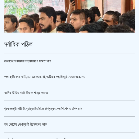
সর্বাধিক পঠিত
বাংলাদেশে ব্যবসা সম্প্রসারণে সম্মত ঘানা
শেখ হাসিনাকে অভিনন্দন জানালো নাইজেরিয়ার প্রেসিডেন্ট বোলা আহমেদ
ভারতকে ভয় পেয়েই কি ফেলানী ও মোদিবিরোধী আন্দোলনের ছবি সরানো হয়েছে?’
মেসির ভিডিও বার্তা চীনকে শান্ত করতে
প্রধানমন্ত্রী নারী উদ্যোক্তা তৈরিতে বিশ্বব্যাংকের বিশেষ তহবিল চান
বাম জোটের দেশব্যাপী বিক্ষোভের ডাক