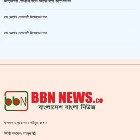
অস্ট্রেলিয়ার ঘোষণা বাংলাদেশ সফরের জন্য শক্তিশালী দল
বাম জোটের দেশব্যাপী বিক্ষোভের ডাক
তনু হত্যা মামলায় ফের গ্রেপ্তার সাবেক সেনাসদস্য হাফিজুর রহমান
বাম জোটের দেশব্যাপী বিক্ষোভের ডাক
ক্রিকেটার আল আমিন,ফের বিয়ে করলেন
গাজীপুর মহাসড়ক অবরোধ,সিটি করপোরেশনের গাড়ি চাপায় শ্রমিক নিহত
সয়াবিন তেলের দাম লিটারে কমলো ১০ টাকা
জাল ভিসায় ইউরোপে মানুষ পাঠানোর অভিযোগে,শাহজালাল থেকে গ্রেপ্তার পাঁচজন
‘শ্লীলতাহানির সত্যতা’ মিলেছে শিক্ষক মুরাদের বিরুদ্ধে
প্রথমে নৈতিক সমর্থন, পরে সরাসরি রাজপথে নামে বিএনপি
সম্পাদক ও প্রকাশক : শফিকুর রহমান
শহীদ বেদীতে ফুল হাতে মানুষের ঢল
নির্বাহী সম্পাদকঃ মাহমুদ মিঠু