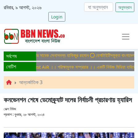
রবিবার, ৯ আগস্ট, ২০২৬
অনুসন্ধান
Login
ামলায় ফের গ্রেপ্তার সাবেক সেনাসদস্য হাফিজুর রহমান
হেপাটাইটিসমুক্ত বাংলাদেশ গড়ে তুলত
সর্বশেষ
নোটিশ
লক সম্প্রচার ।। Test AiR ।। পরিক্ষামুলক সম্প্রচার ।। একটি নিউজ মিডিয়া হাউজের জন
আন্তর্জাতিক 3
কনভেনশন শেষে ডেমোক্র্যাট দলের নির্বাচনী প্রচারণায় হ্যারিস
ডেক্স নিউজ
প্রকাশ :
বুধবার, ২৮ আগস্ট, ২০২৪