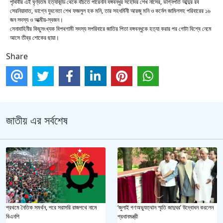
পৃথিবীর এই ঘৃণ্যতম হত্যাকান্ড থেকে বাঁচতে পারেননি বঙ্গবন্ধুর সহোদর শেখ নাসের, ভগ্নিপতি আব্দুর রব
সেরনিয়াবাত, ভাগ্নে যুবনেতা শেখ ফজলুল হক মনি, তার সহধর্মিনী আরজু মনি ও কর্নেল জামিলসহ পরিবারের ১৬
জন সদস্য ও আত্মীয়-স্বজন।
সেনাবাহিনীর কিছুসংখ্যক বিপথগামী সদস্য সপরিবারে জাতির পিতা বঙ্গবন্ধুকে হত্যা করার পর গোটা বিশ্বে নেমে
আসে তীব্র শোকের ছায়া।
Share
জাতীয় এর সর্বশেষ
প্রথমে নৈতিক সমর্থন, পরে সরাসরি রাজপথে নামে
‘জুলাই গণঅভ্যুত্থান স্মৃতি জাদুঘর’ উদ্বোধন করলেন
বিএনপি
প্রধানমন্ত্রী