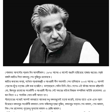
শোকাবহ আগস্টের প্রথম দিন আগামীকাল। ১৯৭৫ সালের এ মাসেই বাঙালি হারিয়েছে হাজার বছরের শ্রেষ্ঠ
বাঙ্গলি জাতির পিতা বঙ্গবন্ধু শেখ মুজিবুর রহমানকে।
জাতির জনকের কন্যা, বর্তমান প্রধানমন্ত্রী ও আওয়ামী লীগ সভাপতি শেখ হাসিনাকে ২০০৪ সালের ২১ আগস্ট
গ্রেনেড ছুঁড়ে হত্যার চেষ্টা করা হয়েছিল। ভাগ্যক্রমে সেদিন তিনি বেঁচে গেলেও এই ঘটনায় সাবেক রাষ্ট্রপতি
মো. জিল্লুর রহমানের সহধর্মিনী ও আওয়ামী লীগের সেই সময়ের মহিলা বিষয়ক সম্পাদিকা আইভি রহমানসহ ২৪
জন নিহত ও ৫ শতাধিক নেতা-কর্মী আহত হন।
পঁচাত্তরের পনেরই আগস্ট কালরাতে ঘাতকরা শুধু বঙ্গবন্ধুকেই হত্যা করেনি, তাদের হাতে একে একে প্রাণ
দিয়েছেন বঙ্গবন্ধুর সহধর্মিনী বঙ্গমাতা বেগম ফজিলাতুন্নেছা মুজিব, বঙ্গবন্ধুর সন্তান শেখ কামাল, শেখ জামাল,
শিশু শেখ রাসেলসহ পুত্রবধু সুলতানা কামাল ও রোজি জামাল।