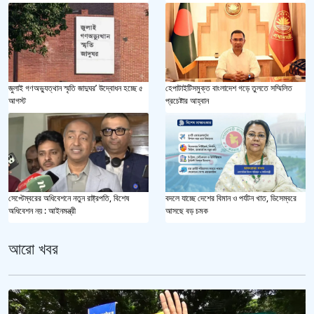
জুলাই গণঅভ্যুত্থান স্মৃতি জাদুঘর’ উদ্বোধন হচ্ছে ৫
হেপাটাইটিসমুক্ত বাংলাদেশ গড়ে তুলতে সম্মিলিত
আগস্ট
প্রচেষ্টার আহ্বান
সেপ্টেম্বরের অধিবেশনে নতুন রাষ্ট্রপতি, বিশেষ
বদলে যাচ্ছে দেশের বিমান ও পর্যটন খাত, ডিসেম্বরে
অধিবেশন নয় : আইনমন্ত্রী
আসছে বড় চমক
আরো খবর