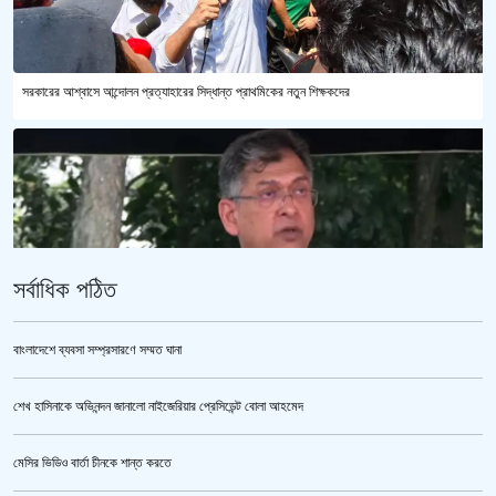
সরকারের আশ্বাসে আন্দোলন প্রত্যাহারের সিদ্ধান্ত প্রাথমিকের নতুন শিক্ষকদের
সর্বাধিক পঠিত
বাংলাদেশে ব্যবসা সম্প্রসারণে সম্মত ঘানা
শেখ হাসিনাকে অভিনন্দন জানালো নাইজেরিয়ার প্রেসিডেন্ট বোলা আহমেদ
পুলিশ কোনো বিশেষ দলের বা গোষ্ঠীর লাঠিয়াল বাহিনী নয় : স্বরাষ্ট্রমন্ত্রী
মেসির ভিডিও বার্তা চীনকে শান্ত করতে