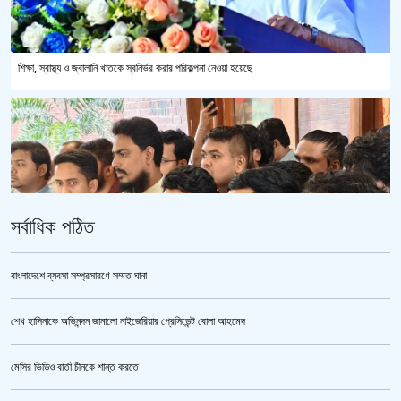
শিক্ষা, স্বাস্থ্য ও জ্বালানি খাতকে স্বনির্ভর করার পরিকল্পনা নেওয়া হয়েছে
সর্বাধিক পঠিত
বাংলাদেশে ব্যবসা সম্প্রসারণে সম্মত ঘানা
শেখ হাসিনাকে অভিনন্দন জানালো নাইজেরিয়ার প্রেসিডেন্ট বোলা আহমেদ
ভারতকে ভয় পেয়েই কি ফেলানী ও মোদিবিরোধী আন্দোলনের ছবি সরানো হয়েছে?’
মেসির ভিডিও বার্তা চীনকে শান্ত করতে