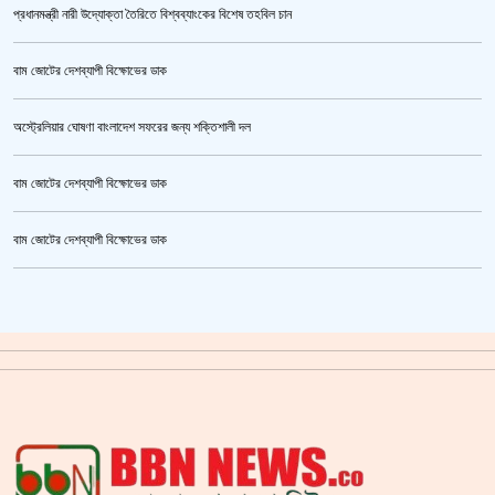
প্রধানমন্ত্রী নারী উদ্যোক্তা তৈরিতে বিশ্বব্যাংকের বিশেষ তহবিল চান
বাম জোটের দেশব্যাপী বিক্ষোভের ডাক
অস্ট্রেলিয়ার ঘোষণা বাংলাদেশ সফরের জন্য শক্তিশালী দল
বাম জোটের দেশব্যাপী বিক্ষোভের ডাক
তনু হত্যা মামলায় ফের গ্রেপ্তার সাবেক সেনাসদস্য হাফিজুর রহমান
বাম জোটের দেশব্যাপী বিক্ষোভের ডাক
ক্রিকেটার আল আমিন,ফের বিয়ে করলেন
গাজীপুর মহাসড়ক অবরোধ,সিটি করপোরেশনের গাড়ি চাপায় শ্রমিক নিহত
সয়াবিন তেলের দাম লিটারে কমলো ১০ টাকা
জাল ভিসায় ইউরোপে মানুষ পাঠানোর অভিযোগে,শাহজালাল থেকে গ্রেপ্তার পাঁচজন