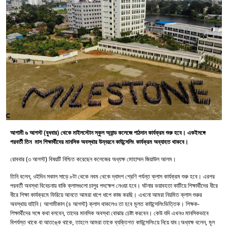
আগামী ৬ আগস্ট (বুধবার) থেকে মাইলস্টোন স্কুল অ্যান্ড কলেজে পাঠদান কার্যক্রম শুরু হবে। একইসঙ্গে
পরবর্তী তিন মাস শিক্ষার্থীদের মানসিক অবস্থার উন্নয়নে কাউন্সেলিং কার্যক্রম অব্যাহত থাকবে।
রোববার (৩ আগস্ট) বিষয়টি নিশ্চিত করেছেন কলেজের অধ্যক্ষ মোহাম্মদ জিয়াউল আলম।
তিনি বলেন, ওইদিন সকাল সাড়ে ৮টা থেকে নবম থেকে দ্বাদশ শ্রেণি পর্যন্ত ক্লাস কার্যক্রম শুরু হবে। এরপর
পরবর্তী অবস্থা বিবেচনায় বাকি ক্লাসগুলো চালুর পদক্ষেপ নেওয়া হবে। ঘটনার ভয়াবহতা কাটিয়ে শিক্ষার্থীদের ধীরে
ধীরে শিক্ষা কার্যক্রমে ফিরিয়ে আনতে আমরা ধাপে ধাপে কাজ করছি। এখনো আমরা নিয়মিত ক্লাস শুরুর
অবস্থায় যাইনি। আগামীকাল (৪ আগস্ট) ক্লাস থাকলেও তা হবে মূলত কাউন্সেলিংভিত্তিক। শিক্ষক-
শিক্ষার্থীদের সঙ্গে কথা বলবেন, তাদের মানসিক অবস্থা বোঝার চেষ্টা করবেন। কেউ যদি এখনও মানসিকভাবে
বিপর্যস্ত থাকে বা আতঙ্কে থাকে, তাহলে আমরা তাকে ব্যক্তিগত কাউন্সেলিংয়ে নিয়ে যাব।অধ্যক্ষ বলেন, মূল