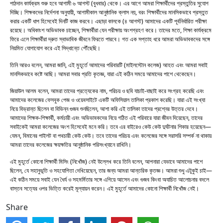
পাঠদান কার্যক্রম শুরু হবে আগামী ৬ আগস্ট (বুধবার) থেকে। এর আগে আমরা শিক্ষার্থীদের প্রস্তুতির সুযোগ
দিচ্ছি। শিক্ষকদের নির্দেশনা অনুযায়ী, আগামীকাল আনুষ্ঠানিক ক্লাস নয়, বরং শিক্ষার্থীদের মানসিকভাবে প্রস্তুত
করার একটি ধাপ হিসেবেই দিনটি কাজ করবে। এছাড়া কালকে (৪ আগস্ট) আমাদের একটি পূর্বনির্ধারিত পরীক্ষা
রয়েছে। অধিকাংশ অভিভাবক চাচ্ছেন, শিক্ষার্থীরা যেন পরীক্ষায় অংশগ্রহণ করে। তাদের মতে, শিক্ষা কার্যক্রমে
ফিরে এলে শিক্ষার্থীরা দ্রুত স্বাভাবিক জীবনে ফিরতে পারবে। গত এক সপ্তাহ ধরে আমরা অভিভাবকদের সঙ্গে
নিয়মিত যোগাযোগ করে এই সিদ্ধান্তে পৌঁছেছি।
তিনি আরও বলেন, আমরা জানি, এই মুহূর্তে আমাদের পরিবারটি (মাইলস্টোন কলেজ) আহত এবং আমরা সবাই
মানসিকভাবে কষ্টে আছি। আমরা সবার প্রতি কৃতজ্ঞ, যারা এই কঠিন সময়ে আমাদের পাশে থেকেছেন।
জিয়াউল আলম বলেন, আমরা তাদের প্রত্যেকের নাম, পরিচয় ও ছবি যাচাই-বাছাই করে সংগ্রহ করেছি এবং
আমাদের কলেজের ফেসবুক পেজ ও ওয়েবসাইটে একটি অফিসিয়াল তালিকা প্রকাশ করেছি। যারা এই সংখ্যা
নিয়ে বিভ্রান্ত ছিলেন বা বিভিন্ন গুজব শুনছিলেন, আশা করি এই তালিকা তাদের প্রশ্নের উত্তর দেবে।
আমাদের শিক্ষক-শিক্ষার্থী, কর্মচারী এবং অভিভাবকদের নিয়ে গঠিত এই পরিবারে যারা জীবন দিয়েছেন, তাদের
সবাইকেই আমরা কলেজের অংশ হিসেবেই মনে করি। তবে এর বাইরেও কেউ কেউ দুর্ঘটনার শিকার হয়েছেন—
যেমন, বিমানের পাইলট বা পথচারী কেউ কেউ। তবে তাদের পরিচয় এবং কলেজের সঙ্গে সরাসরি সম্পর্ক না থাকায়
আমরা তাদের কলেজের ক্ষয়ক্ষতির আনুষ্ঠানিক পরিসংখ্যানে রাখিনি।
এই মুহূর্তে কোনো শিক্ষার্থী মিসিং (নিখোঁজ) নেই উল্লেখ করে তিনি বলেন, আপনারা যেভাবে আমাদের পাশে
ছিলেন, যে সহানুভূতি ও সহযোগিতা দেখিয়েছেন, তার জন্য আমরা আন্তরিক কৃতজ্ঞ। আমরা শুধু এটুকুই চাই—
এই কঠিন সময়ে সবাই যেন ধৈর্য ও সহমর্মিতার সঙ্গে এগিয়ে আসেন এবং গুজব কিংবা অযাচিত আলোচনার বদলে
বাস্তব সত্যের ওপর ভিত্তি করেই মূল্যায়ন করেন। এই মুহূর্তে আমাদের কোনো শিক্ষার্থী নিখোঁজ নেই।
Share