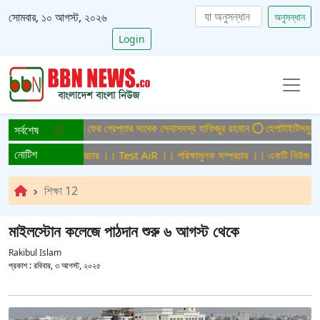
সোমবার, ১০ আগস্ট, ২০২৬
অনুসন্ধান
Login
তনু হত্যা মামলায় ফের গ্রেপ্তার সাবেক সেনাসদস্য হাফিজুর রহমান
হেপাটাইটিসমুক্ত বাংলা
সর্বশেষ
নোটিশ
পরিক্ষামুলক সম্প্রচার ।। Test AiR ।। পরিক্ষামুলক সম্প্রচার ।। একটি নিউজ মিডিয়
শিক্ষা 12
মাইলস্টোন কলেজে পাঠদান শুরু ৬ আগস্ট থেকে
Rakibul Islam
প্রকাশ :
রবিবার, ৩ আগস্ট, ২০২৫