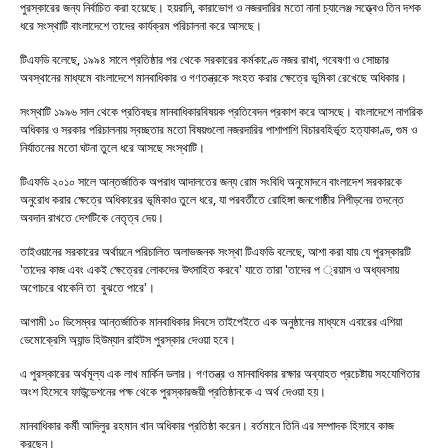
পুরস্কারের জন্য নির্বাচিত করা হয়েছে। হয়রানি, কারাভোগ ও নজরদারির মতো নানা চ্যালেঞ্জ সত্ত্বেও তিন দশক
ধরে সংস্থাটি বাংলাদেশে তাদের কার্যক্রম পরিচালনা করে আসছে।
টিএফডি বলেছে, ১৯৯৪ সালে প্রতিষ্ঠার পর থেকে সরকারের কর্মকাণ্ডে নজর রাখা, গবেষণা ও সোচ্চার
অবস্থানের মাধ্যমে বাংলাদেশে মানবাধিকার ও গণতন্ত্রকে সংহত করার ক্ষেত্রে ভূমিকা রেখেছে অধিকার।
সংস্থাটি ১৯৯৬ সাল থেকে প্রতিবছর মানবাধিকারবিষয়ক প্রতিবেদন প্রকাশ করে আসছে। বাংলাদেশে নাগরিক
অধিকার ও সরকার পরিচালনায় স্বচ্ছতার মতো বিষয়গুলো নজরদারির পাশাপাশি বিচারবহির্ভূত হত্যাকাণ্ড, গুম ও
নির্যাতনের মতো ঘটনা তুলে ধরে আসছে সংস্থাটি।
টিএফডি ২০১০ সালে আন্তর্জাতিক অপরাধ আদালতের জন্য রোম সংবিধি অনুমোদনে বাংলাদেশ সরকারকে
অনুরোধ করার ক্ষেত্রে অধিকারের ভূমিকাও তুলে ধরে, যা পরবর্তীতে রোহিঙ্গা জনগোষ্ঠীর নিপীড়নের তদন্তে
অবদান রাখতে দেশটিকে নেতৃত্ব দেয়।
তাইওয়ানের সরকারের অর্থায়নে পরিচালিত অলাভজনক সংস্থা টিএফডি বলেছে, আশা করা যায় যে পুরস্কারটি
'তাদের কাজ এবং একই ক্ষেত্রের লোকদের উৎসাহিত করবে' যাতে তারা 'তাদের প ্রয়াস ও অধ্যবসায়
অগোচরে থাকেনি তা বুঝতে পারে'।
আগামী ১০ ডিসেম্বর আন্তর্জাতিক মানবাধিকার দিবসে তাইপেইতে এক অনুষ্ঠানের মাধ্যমে এবারের এশিয়া
ডেমোক্রেসি অ্যান্ড হিউম্যান রাইটস পুরস্কার দেওয়া হবে।
এ পুরস্কারের অর্থমূল্য এক লাখ মার্কিন ডলার। গণতন্ত্র ও মানবাধিকার রক্ষার অব্যাহত প্রচেষ্টায় সহযোগিতার
অংশ হিসেবে ফাউন্ডেশনের পক্ষ থেকে পুরস্কারজয়ী প্রতিষ্ঠানকে এ অর্থ দেওয়া হয়।
মানবাধিকার কর্মী আদিলুর রহমান খান অধিকার প্রতিষ্ঠা করেন। বর্তমানে তিনি এর সম্পাদক হিসাবে কাজ
করছেন।