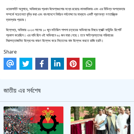
ওয়েবসাইট অনুসারে, অধিকারের প্রধান উদ্দেশ্যগুলোর মধ্যে রয়েছে-মানবাধিকার এবং এর বিভিন্ন অপব্যবহার
সম্পর্কে সচেতনতা বৃদ্ধি করা এবং বাংলাদেশে নির্বাচন পর্যবেক্ষণের মাধ্যমে একটি প্রাণবন্ত গণতান্ত্রিক
ব্যবস্থার প্রচার।
উল্লেখ্য, অধিকার ২০১৩ সালের ১০ জুন মতিঝিল শাপলা চত্বরের অভিযানের বিষয়ে ফ্যাক্ট ফাইন্ডিং রিপোর্ট
প্রকাশ করেছিল। এর দাবি ছিল ওই অভিযানে ৬১ জন মারা গেছে। তবে ক্ষতিগ্রস্তদের পরিবারের
নিরাপত্তাজনিত উদ্বেগের কারণ উল্লেখ করে নিহতদের নাম উল্লেখ করতে রাজি হয়নি।
Share
জাতীয় এর সর্বশেষ