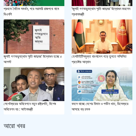
প্রথমে নৈতিক সমর্থন, পরে সরাসরি রাজপথে নামে
‘জুলাই গণঅভ্যুত্থান স্মৃতি জাদুঘর’ উদ্বোধন করলেন
বিএনপি
প্রধানমন্ত্রী
জুলাই গণঅভ্যুত্থান স্মৃতি জাদুঘর’ উদ্বোধন হচ্ছে ৫
হেপাটাইটিসমুক্ত বাংলাদেশ গড়ে তুলতে সম্মিলিত
আগস্ট
প্রচেষ্টার আহ্বান
সেপ্টেম্বরের অধিবেশনে নতুন রাষ্ট্রপতি, বিশেষ
বদলে যাচ্ছে দেশের বিমান ও পর্যটন খাত, ডিসেম্বরে
অধিবেশন নয় : আইনমন্ত্রী
আসছে বড় চমক
আরো খবর