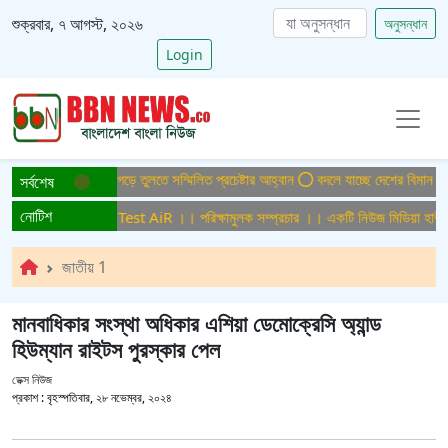
শুক্রবার, ৭ আগস্ট, ২০২৬
অনুসন্ধান
Login
িসমুক্ত বাংলাদেশ গড়ে তুলতে সম্মিলিত প্রচেষ্টার আহ্বান
বদলে যাচ্ছে দেশের বিমান ও পর্য
সর্বশেষ
নোটিশ
ামুলক সম্প্রচার ।। Test AiR ।। পরিক্ষামুলক সম্প্রচার ।। একটি নিউজ মিডিয়া হাউজের
জাতীয় 1
মানবাধিকার সংস্থা অধিকার এশিয়া ডেমোক্রেসি অ্যান্ড
হিউম্যান রাইটস পুরস্কার পেল
ডেক্স নিউজ
প্রকাশ :
বৃহস্পতিবার, ২৮ নভেম্বর, ২০২৪