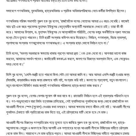
আয়োজিত গণসমাবেশে প্রধান অতিথির বক্তব্যে তিনি এসব কথা বলেন।
সমাবেশে গণঅধিকার, যুবঅধিকার, ছাত্রঅধিকার ও শ্রমিক অধিকারপরিষদের নেতা-কর্মীরা উপস্থিত ছিলেন।
গণঅধিকার পরিষদ সভাপতি নুরুল হক নুর বলেন, ‘রাজনৈতিক দলের নেতাদের আমরা ৫৩ বছর দেখেছি। কাজেই
আর দুই-এক বছর প্রফেসর মুহাম্মদ ইউনূসের নেতৃত্বাধীন অন্তর্বর্তী সরকারকে দেখতে চাই। তারা কী কী
করে। আমাদের বিশ্বাস, ড. মুহাম্মদ ইউনূসের যে আন্তর্জাতিক পরিচিতি, দেশের ভঙ্গুর অর্থনীতিকে দ্রুত সময়ের
মধ্যে টেনে তুলতে পারবেন। তিনি ছয়টি সংস্কার কমিশন করে দিয়েছেন। নির্বাচন, গণমাধ্যম, বিচার ব্যবস্থা,
প্রশাসনের সংস্কার গণআন্দোলনের গণআকাঙ্খা। এ সংস্কার ছাড়া কোনো নির্বাচন হবে না।’
তিনি বলেন, ‘অবশ্য সরকারকে ক্ষমতায় থাকার প্রশ্নে আমরা ব্ল্যা ংক চেক দেবো না। আপনারা ভালো কাজ
করবেন, আমাদের সমর্থন পাবেন। জনবিরোধী কমকাণ্ড করলে, জনগণের বিরুদ্ধে অবস্থান নিলে, এক সেকেন্ডও
সময় দেবো না।’
ভিপি নুর বলেন, ‘এমপি-মন্ত্রী হতে পারবো কিনা সেটা তো আমরা জানি না। আর আমরা এমপি-মন্ত্রী হওয়ার জন্য
চাঁদাবাজি, ধান্ধাবাজিও করার জন্য রাজপথে নামি নাই, সংগ্রাম করি নাই। জনগণের প্রত্যাশা, নতুন বাংলাদেশ।
নতুন বাংলাদেশ বিনির্মাণ করার জন্যই গণঅধিকার পরিষদসহ ছাত্র-জনতা কাজ করবে।’
নুরুল হক নুর বলেন, হেলায় ফেলায় সুযোগ নষ্ট করা যাবে না। রাতারাতি নির্বাচন হলে এই ব্যবস্থার পরিবর্তন হবে
না। গণ-অভ্যুত্থানে যারা নির্মম হত্যাযজ্ঞ চালিয়েছে, সেই ফ্যাসিবাদের পুনর্বাসনের জন্য কোনো রাজনৈতিক দল
আওয়ামী লীগকে স্পেস (সুযোগ) দেওয়ার কথা বলছেন। আমরা ক্ষমতায় বসতে জীবন দেই নাই। আওয়ামী লীগের
পুনর্বাসন ঠেকাতে যদি প্রতিরোধের ডাক দিতে হয়, এই চট্টগ্রামের মাটি থেকে হবে সে ডাক।
আওয়ামী লীগের বিরুদ্ধে গণপ্রতিরোধ গড়ে তুলতে হবে জানিয়ে নুরুল হক নুর বলেন, রাজনৈতিক দল, ছাত্র-
আন্দোলনের নেতৃবৃন্দ ও জনগণকে নিয়ে আগামী এক সপ্তাহের মধ্যে আওয়ামী লীগকে নিষিদ্ধের দাবীতে চট্টগ্রাম
থেকে ডাক দিন। সারাদেশে সে ডাক ছড়িয়ে পড়বে। আমরা আওয়ামী লীগকে নিষিদ্ধের দাবীতে প্রয়োজনে ঢাকায়