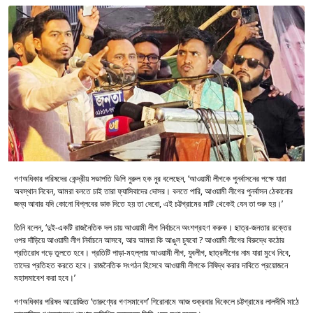
গণঅধিকার পরিষদের কেন্দ্রীয় সভাপতি ভিপি নুরুল হক নুর বলেছেন, ‘আওয়ামী লীগকে পুনর্বাসনের পক্ষে যারা
অবস্থান নিবেন, আমরা বলতে চাই তারা ফ্যাসিবাদের দোসর। বলতে পারি, আওয়ামী লীগের পুনর্বাসন ঠেকানোর
জন্য আবার যদি কোনো বিপ্লবের ডাক দিতে হয় তা দেবো, এই চট্টগ্রামের মাটি থেকেই যেন তা শুরু হয়।’
তিনি বলেন, ‘দুই-একটি রাজনৈতিক দল চায় আওয়ামী লীগ নির্বাচনে অংশগ্রহণ করুক। ছাত্র-জনতার রক্তের
ওপর দাঁড়িয়ে আওয়ামী লীগ নির্বাচনে আসবে, আর আমরা কি আঙুল চুষবো ? আওয়ামী লীগের বিরুদ্ধে কঠোর
প্রতিরোধ গড়ে তুলতে হবে। প্রতিটি পাড়া-মহল্লায় আওয়ামী লীগ, যুবলীগ, ছাত্রলীগের নাম যারা মুখে নিবে,
তাদের প্রতিহত করতে হবে। রাজনৈতিক সংগঠন হিসেবে আওয়ামী লীগকে নিষিদ্ধ করার দাবিতে প্রয়োজনে
মহাসমাবেশ করা হবে।’
গণঅধিকার পরিষদ আয়োজিত ‘তারুণ্যের গণসমাবেশ’ শিরোনামে আজ শুক্রবার বিকেলে চট্টগ্রামের লালদীঘি মাঠে