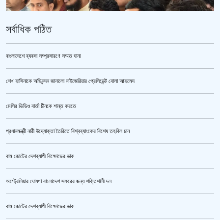
সর্বাধিক পঠিত
বাংলাদেশে ব্যবসা সম্প্রসারণে সম্মত ঘানা
শেখ হাসিনাকে অভিনন্দন জানালো নাইজেরিয়ার প্রেসিডেন্ট বোলা আহমেদ
ভারতকে ভয় পেয়েই কি ফেলানী ও মোদিবিরোধী আন্দোলনের ছবি সরানো হয়েছে?’
মেসির ভিডিও বার্তা চীনকে শান্ত করতে
প্রধানমন্ত্রী নারী উদ্যোক্তা তৈরিতে বিশ্বব্যাংকের বিশেষ তহবিল চান
বাম জোটের দেশব্যাপী বিক্ষোভের ডাক
অস্ট্রেলিয়ার ঘোষণা বাংলাদেশ সফরের জন্য শক্তিশালী দল
বাম জোটের দেশব্যাপী বিক্ষোভের ডাক