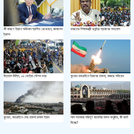
কী কারণে ইরানে অভিযান স্থগিত রেখেছেন, জানালেন
ভারতের শিক্ষামন্ত্রী ধর্মেন্দ্র প্রধানের পদত্যাগ
ট্রাম্প
উত্তাল দিল্লি, ১৬ মেট্রো স্টেশন বন্ধ
কুয়েত-বাহরাইনে ইরানের হামলা, বাজছে সাইরেন
কুয়েত, বাহরাইনে ফের হামলা চালাল ইরান
লাল পতাকায় পরিপূর্ণ খামেনির দাফন অনুষ্ঠান, কী বার্তা
দিচ্ছে?