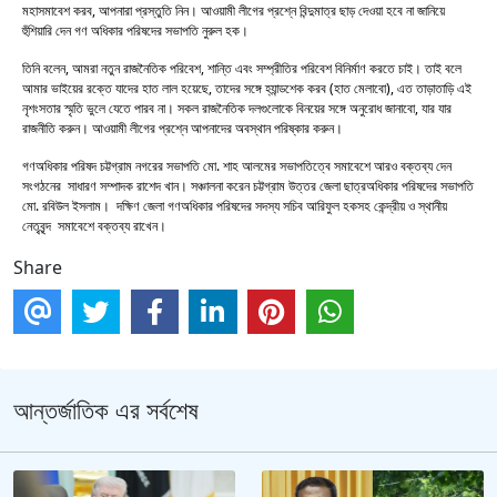
মহাসমাবেশ করব, আপনারা প্রস্তুতি নিন। আওয়ামী লীগের প্রশ্নে বিন্দুমাত্র ছাড় দেওয়া হবে না জানিয়ে
হুঁশিয়ারি দেন গণ অধিকার পরিষদের সভাপতি নুরুল হক।
তিনি বলেন, আমরা নতুন রাজনৈতিক পরিবেশ, শান্তি এবং সম্প্রীতির পরিবেশ বিনির্মাণ করতে চাই। তাই বলে
আমার ভাইয়ের রক্তে যাদের হাত লাল হয়েছে, তাদের সঙ্গে হ্যান্ডশেক করব (হাত মেলাবো), এত তাড়াতাড়ি এই
নৃশংসতার স্মৃতি ভুলে যেতে পারব না। সকল রাজনৈতিক দলগুলোকে বিনয়ের সঙ্গে অনুরোধ জানাবো, যার যার
রাজনীতি করুন। আওয়ামী লীগের প্রশ্নে আপনাদের অবস্থান পরিষ্কার করুন।
গণঅধিকার পরিষদ চট্টগ্রাম নগরের সভাপতি মো. শাহ আলমের সভাপতিত্বে সমাবেশে আরও বক্তব্য দেন
সংগঠনের সাধারণ সম্পাদক রাশেদ খান। সঞ্চালনা করেন চট্টগ্রাম উত্তর জেলা ছাত্রঅধিকার পরিষদের সভাপতি
মো. রবিউল ইসলাম। দক্ষিণ জেলা গণঅধিকার পরিষদের সদস্য সচিব আরিফুল হকসহ কেন্দ্রীয় ও স্থানীয়
নেতৃবৃন্দ সমাবেশে বক্তব্য রাখেন।
Share
আন্তর্জাতিক এর সর্বশেষ