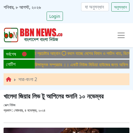
শনিবার, ৮ আগস্ট, ২০২৬
অনুসন্ধান
Login
ড়ে তুলতে সম্মিলিত প্রচেষ্টার আহ্বান
বদলে যাচ্ছে দেশের বিমান ও পর্যটন খাত, ডিসেম্বরে
সর্বশেষ
নোটিশ
।। Test AiR ।। পরিক্ষামুলক সম্প্রচার ।। একটি নিউজ মিডিয়া হাউজের জন্য অফিস এডমিন
সারা-বাংলা 2
খালেদা জিয়ার লিভ টু আপিলের শুনানি ১০ নভেম্বর
ডেক্স নিউজ
প্রকাশ :
সোমবার, ৪ নভেম্বর, ২০২৪