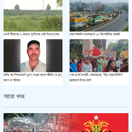
ঢাকা-টাঙ্গাইল মহাসড়কে ১৮ কিলোমিটার যানজট
নওগাঁ সীমান্তে ৯ জনকে পুশইনের চেষ্টা বিএসএফের
গুলির পর স্পিডবোটে তুলে নেওয়া স্বপন জীবিত না মৃত,
শেষ হলো বৈশাখী শোভাযাত্রা, ‘ফ্রি প্যালেস্টাইন’
জানে না পরিবার
প্ল্যাকার্ডে ভিন্ন বার্তা
আরো খবর