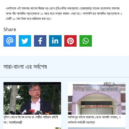
একইসঙ্গে এই মামলায় খালেদা জিয়ার বড় ছেলে (বিএনপির ভারপ্রাপ্ত চেয়ারম্যান) তারেক রহমানসহ মামলার
অপর পাঁচ আসামির প্রত্যেককে ১০ বছর করে সশ্রম কারাদ- দেয়া হয়। পাশাপাশি ছয় আসামির প্রত্যেককে ২
কোটি ১০ লাখ টাকা করে জরিমানা করা হয়।
Share
সারা-বাংলা এর সর্বশেষ
পুলিশ কোনো বিশেষ দলের বা গোষ্ঠীর লাঠিয়াল বাহিনী
কাশিমপুর মহিলা কারাগার থেকে আসামি পলায়ন, ৭
নয় : স্বরাষ্ট্রমন্ত্রী
কর্মকর্তা-কর্মচারী বরখাস্ত