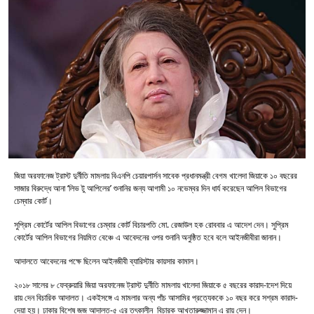
জিয়া অরফানেজ ট্রাস্ট দুর্নীতি মামলায় বিএনপি চেয়ারপার্সন সাবেক প্রধানমন্ত্রী বেগম খালেদা জিয়াকে ১০ বছরের
সাজার বিরুদ্ধে আনা ‘লিভ টু আপিলের’ শুনানির জন্য আগামী ১০ নভেম্বর দিন ধার্য করেছেন আপিল বিভাগের
চেম্বার কোর্ট।
সুপ্রিম কোর্টের আপিল বিভাগের চেম্বার কোর্ট বিচারপতি মো. রেজাউল হক রোববার এ আদেশ দেন। সুপ্রিম
কোর্টের আপিল বিভাগের নিয়মিত বেঞ্চে এ আবেদনের ওপর শুনানি অনুষ্ঠিত হবে বলে আইনজীবীরা জানান।
আদালতে আবেদনের পক্ষে ছিলেন আইনজীবী ব্যারিস্টার কায়সার কামাল।
২০১৮ সালের ৮ ফেব্রুয়ারি জিয়া অরফানেজ ট্রাস্ট দুর্নীতি মামলায় খালেদা জিয়াকে ৫ বছরের কারাদ-াদেশ দিয়ে
রায় দেন বিচারিক আদালত। একইসঙ্গে এ মামলার অন্য পাঁচ আসামির প্রত্যেককে ১০ বছর করে সশ্রম কারাদ-
দেয়া হয়। ঢাকার বিশেষ জজ আদালত-৫ এর তৎকালীন বিচারক আখতারুজ্জামান এ রায় দেন।