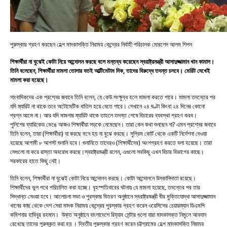
পুরুস্কার গ্রহণ করছেন হেল্প মাদকাসক্তি নিরাময় কেন্দ্রের নির্বাহী পরিচালক মোরশেদ আলম শিপন
শিক্ষার্থীরা না বুঝেই কোটা নিয়ে আন্দোলন করছে বলে মন্তব্য করেছেন স্বরাষ্ট্রমন্ত্রী আসাদুজ্জামান খান কামাল।
তিনি বলেছেন, শিক্ষার্থীরা মামলা তোলার যতই আল্টিমেটাম দিক, তাদের বিরুদ্ধে তদন্ত চলবে। মেরিট দেখেই
মামলা করা হয়েছে।
সাংবাদিকদের এক প্রশ্নের জবাবে তিনি বলেন, যে কেউ সংক্ষুব্ধ হলে মামলা করতে পারে। মামলা তদন্তের পর
যদি ম্যারিট না থাকে তবে অটোমেটিক বাতিল হয়ে যেতে পারে। সেখানে ২৪ ঘণ্টা কিংবা ২৪ দিনের কোনো
প্রশ্ন আসে না। আর যদি মামলার ম্যারিট থাকে তাহলে তদন্ত শেষে বিচারের ব্যবস্থা গ্রহণ করব।
পুলিশের ব্যারিকেড ভেঙে আজও শিক্ষার্থীরা সড়কে নেমেছেন। তারা কেন কথা শুনছেন না? এমন প্রশ্নের জবাবে
তিনি বলেন, তারা (শিক্ষার্থীরা) যা করছে মনে হয় না বুঝে করছে। সুপ্রিম কোর্ট থেকে একটি নির্দেশনা দেওয়া
হয়েছে আগামী ৮ আগস্ট শুনানি হবে। শুনানিতে তাদেরও (শিক্ষার্থীদের) অংশগ্রহণ করতে বলা হয়েছে। তারা
সেগুলো না করে রাস্তা অবরোধ করছে।স্বরাষ্ট্রমন্ত্রী বলেন, এগুলো সবকিছু এখন বিচার বিভাগের কাছে।
সরকারের হাতে কিছু নেই।
তিনি বলেন, শিক্ষার্থীরা না বুঝেই কোটা নিয়ে আন্দোলন করছে। কোটা আন্দোলনে উসকানিদাতা রয়েছে।
শিক্ষার্থীদের ভুল পথে পরিচালিত করা হচ্ছে। বৃহস্পতিবারের ঘটনায় যে মামলা হয়েছে, তদন্তের পর তার
সিদ্ধান্ত নেওয়া হবে। আলোচনা সভা ও পুরস্কার বিতরণ অনুষ্ঠানে স্বরাষ্ট্রমন্ত্রী বীর মুক্তিযোদ্ধা আসাদুজ্জামান
খানের কাছ থেকে দেশ সেরা মাদক নিরাময় কেন্দ্রের পুরস্কার গ্রহণ করেন ওয়েসিসের চেয়ারম্যান ডিএমপি
কমিশনার হাবিবুর রহমান। উক্ত অনুষ্ঠানে বাংলাদেশে রিহ্যাব সেন্টার গুলো যারা মাদকাসক্ত নিমুলে আবদান
রেখেছে তাদের পুরুষ্কৃত করা হয় । দ্বিতীয় পুরুস্কার গ্রহণ করেন চট্টগ্রামের হেল্প মাদকাসক্তি নিরাময়