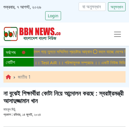
শুক্রবার, ৭ আগস্ট, ২০২৬
অনুসন্ধান
Login
টিসমুক্ত বাংলাদেশ গড়ে তুলতে সম্মিলিত প্রচেষ্টার আহ্বান
বদলে যাচ্ছে দেশের বিমান ও পর্
সর্বশেষ
নোটিশ
ামুলক সম্প্রচার ।। Test AiR ।। পরিক্ষামুলক সম্প্রচার ।। একটি নিউজ মিডিয়া হাউজের
জাতীয় 1
না বুঝেই শিক্ষার্থীরা কোটা নিয়ে আন্দোলন করছে : স্বরাষ্ট্রমন্ত্রী
আসাদুজ্জামান খান
মাহমুদ মিঠু
প্রকাশ :
রবিবার, ১৪ জুলাই, ২০২৪