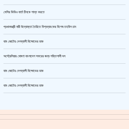
মেসির ভিডিও বার্তা চীনকে শান্ত করতে
প্রধানমন্ত্রী নারী উদ্যোক্তা তৈরিতে বিশ্বব্যাংকের বিশেষ তহবিল চান
বাম জোটের দেশব্যাপী বিক্ষোভের ডাক
অস্ট্রেলিয়ার ঘোষণা বাংলাদেশ সফরের জন্য শক্তিশালী দল
বাম জোটের দেশব্যাপী বিক্ষোভের ডাক
উর্বশীর অন্তরঙ্গ ভিডিও ফাঁস
বাম জোটের দেশব্যাপী বিক্ষোভের ডাক
ক্রিকেটার আল আমিন,ফের বিয়ে করলেন
গাজীপুর মহাসড়ক অবরোধ,সিটি করপোরেশনের গাড়ি চাপায় শ্রমিক নিহত