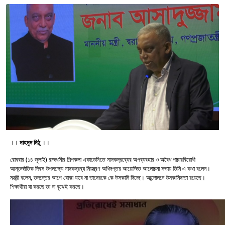
।।
মাহমুদ মিঠু
।।
রোববার (১৪ জুলাই) রাজধানীর শিল্পকলা একাডেমিতে মাদকদ্রব্যের অপব্যবহার ও অবৈধ পাচারবিরোধী
আন্তর্জাতিক দিবস উপলক্ষ্যে মাদকদ্রব্য নিয়ন্ত্রণ অধিদপ্তর আয়োজিত আলোচনা সভায় তিনি এ কথা বলেন।
মন্ত্রী বলেন, তদন্তের আগে বোঝা যাবে না তাদেরকে কে উসকানি দিচ্ছে। আন্দোলনে উসকানিদাতা রয়েছে।
শিক্ষার্থীরা যা করছে তা না বুঝেই করছে।