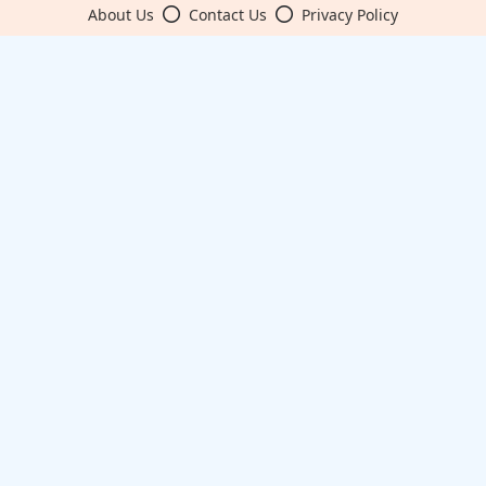
About Us
Contact Us
Privacy Policy
২৪ দিনে প্রবাসী আয় ১৮ হাজার কোটি টাকা
কী কারণে ইরানে অভিযান স্থগিত রেখেছেন, জানালেন ট্রাম্প