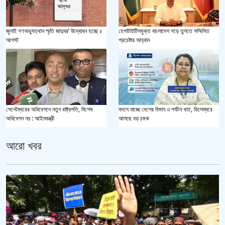
জুলাই গণঅভ্যুত্থান স্মৃতি জাদুঘর’ উদ্বোধন হচ্ছে ৫
হেপাটাইটিসমুক্ত বাংলাদেশ গড়ে তুলতে সম্মিলিত
আগস্ট
প্রচেষ্টার আহ্বান
সেপ্টেম্বরের অধিবেশনে নতুন রাষ্ট্রপতি, বিশেষ
বদলে যাচ্ছে দেশের বিমান ও পর্যটন খাত, ডিসেম্বরে
অধিবেশন নয় : আইনমন্ত্রী
আসছে বড় চমক
আরো খবর