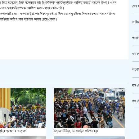
জোর দিয়ে বলেছেন, তিনি নভেম্বরে তার রিপাবলিকান প্রতিদ্বন্দ্বীকে পরাজিত করতে পারবেন কি-না। এমন
শেখ হ
র চেয়ে ডোনাল্ড ট্রাম্পকে পরাজিত করার যোগ্য কেউ নেই।
সাক্ষাৎকারটি নেয়। সাক্ষাতে ট্রাম্পের বিরুদ্ধে দৌড়ে টিকে ডেমোক্র্যাটদের বিপদে ফেলতে পারবেন কি-না
যোগিতায় জয়ী হওয়ার ব্যাপারে আমার চেয়ে যোগ্য।’
মেসির
প্রধা
বাম জ
অস্ট্
বাম জ
বাম জ
ক্রি
্মেন্দ্র প্রধানের পদত্যাগ
উত্তাল দিল্লি, ১৬ মেট্রো স্টেশন বন্ধ
গাজীপ