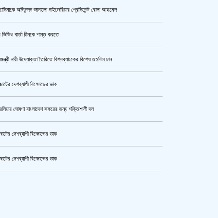
াসিনাকে অভিনন্দন জানালো নাইজেরিয়ার প্রেসিডেন্ট বোলা আহমেদ
উর্বশীর অন্তরঙ্গ ভিডিও ফাঁস
 ভিডিও বার্তা চীনকে শান্ত করতে
নমন্ত্রী নারী উদ্যোক্তা তৈরিতে বিশ্বব্যাংকের বিশেষ তহবিল চান
ক্যামেরার টান আজও অটুট, মঞ্চ-সিনেমা
নিয়েই এগোতে চান নওশাবা
োটের দেশব্যাপী বিক্ষোভের ডাক
রেলিয়ার ঘোষণা বাংলাদেশ সফরের জন্য শক্তিশালী দল
এসএসসি ও সমমানের পরীক্ষার ফলাফল ১০
আগস্ট
োটের দেশব্যাপী বিক্ষোভের ডাক
োটের দেশব্যাপী বিক্ষোভের ডাক
হেপাটাইটিসমুক্ত বাংলাদেশ গড়ে তুলতে
কেটার আল আমিন,ফের বিয়ে করলেন
সম্মিলিত প্রচেষ্টার আহ্বান
ুর মহাসড়ক অবরোধ,সিটি করপোরেশনের গাড়ি চাপায় শ্রমিক নিহত