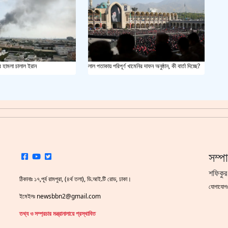
সয়াবি
জাল ভ
র হামলা চালাল ইরান
লাল পতাকায় পরিপূর্ণ খামেনির দাফন অনুষ্ঠান, কী বার্তা দিচ্ছে?
‘শ্লী
শহীদ 
স্বরাষ
খুলন
সম্প
আজ ম
শফিকুর
ঠিকানাঃ ১৭,পূর্ব রামপুরা, (৪র্থ তলা), ডি.আই.টি রোড, ঢাকা।
যোগাযো
ইমেইলঃ newsbbn2@gmail.com
দেশের
তথ্য ও সম্প্রচার মন্ত্রানালায়ে প্রস্থাবিত
একুশে