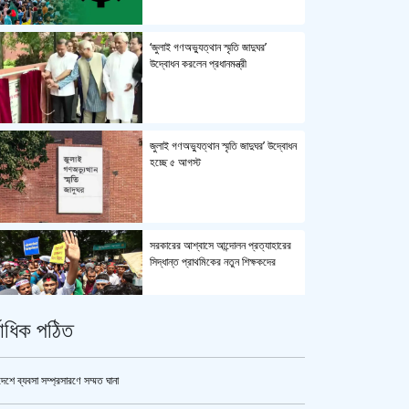
‘জুলাই গণঅভ্যুত্থান স্মৃতি জাদুঘর’
উদ্বোধন করলেন প্রধানমন্ত্রী
জুলাই গণঅভ্যুত্থান স্মৃতি জাদুঘর’ উদ্বোধন
হচ্ছে ৫ আগস্ট
সরকারের আশ্বাসে আন্দোলন প্রত্যাহারের
সিদ্ধান্ত প্রাথমিকের নতুন শিক্ষকদের
্বাধিক পঠিত
পুলিশ কোনো বিশেষ দলের বা গোষ্ঠীর
লাঠিয়াল বাহিনী নয় : স্বরাষ্ট্রমন্ত্রী
দেশে ব্যবসা সম্প্রসারণে সম্মত ঘানা