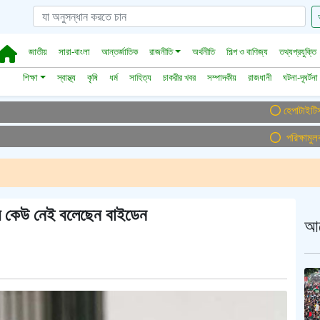
জাতীয়
সারা-বাংলা
আন্তর্জাতিক
রাজনীতি
অর্থনীতি
শিল্প ও বাণিজ্য
তথ্যপ্রযুক্তি
শিক্ষা
স্বাস্থ্য
কৃষি
ধর্ম
সাহিত্য
চাকরীর খবর
সম্পাদকীয়
রাজধানী
ঘটনা-দূঘর্টনা
হেপাটাইটিসমুক্ত বা
পরিক্ষামুলক সম্
গ্য কেউ নেই বলেছেন বাইডেন
আ