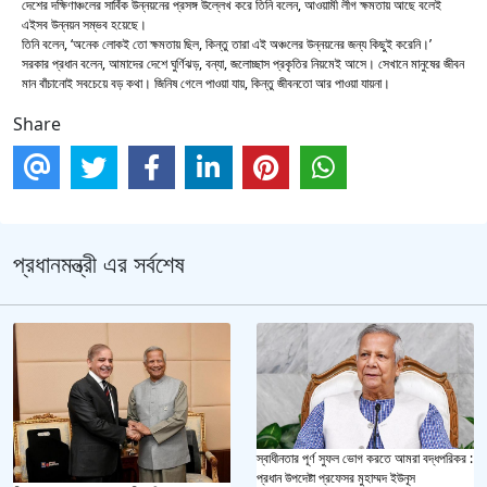
দেশের দক্ষিণাঞ্চলের সার্বিক উন্নয়নের প্রসঙ্গ উল্লেখ করে তিনি বলেন, আওয়ামী লীগ ক্ষমতায় আছে বলেই
এইসব উন্নয়ন সম্ভব হয়েছে।
তিনি বলেন, ‘অনেক লোকই তো ক্ষমতায় ছিল, কিন্তু তারা এই অঞ্চলের উন্নয়নের জন্য কিছুই করেনি।’
সরকার প্রধান বলেন, আমাদের দেশে ঘুর্ণিঝড়, বন্যা, জলোচ্ছাস প্রকৃতির নিয়মেই আসে। সেখানে মানুষের জীবন
মান বাঁচানোই সবচেয়ে বড় কথা। জিনিষ গেলে পাওয়া যায়, কিন্তু জীবনতো আর পাওয়া যায়না।
Share
প্রধানমন্ত্রী এর সর্বশেষ
স্বাধীনতার পূর্ণ সুফল ভোগ করতে আমরা বদ্ধপরিকর :
প্রধান উপদেষ্টা প্রফেসর মুহাম্মদ ইউনূস