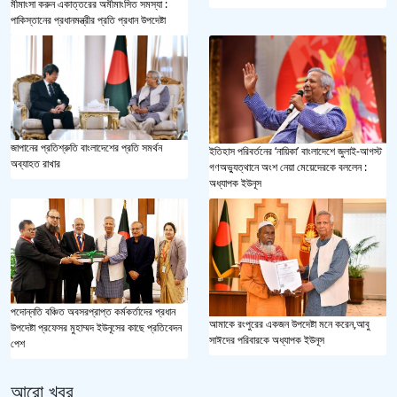
মীমাংসা করুন একাত্তরের অমীমাংসিত সমস্যা :
পাকিস্তানের প্রধানমন্ত্রীর প্রতি প্রধান উপদেষ্টা
জাপানের প্রতিশ্রুতি বাংলাদেশের প্রতি সমর্থন
ইতিহাস পরিবর্তনের ‘নায়িকা’ বাংলাদেশে জুলাই-আগস্ট
অব্যাহত রাখার
গণঅভ্যুত্থানে অংশ নেয়া মেয়েদেরকে বললেন :
অধ্যাপক ইউনূস
পদোন্নতি বঞ্চিত অবসরপ্রাপ্ত কর্মকর্তাদের প্রধান
আমাকে রংপুরের একজন উপদেষ্টা মনে করেন,আবু
উপদেষ্টা প্রফেসর মুহাম্মদ ইউনূসের কাছে প্রতিবেদন
সাঈদের পরিবারকে অধ্যাপক ইউনূস
পেশ
আরো খবর