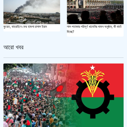
কুয়েত, বাহরাইনে ফের হামলা চালাল ইরান
লাল পতাকায় পরিপূর্ণ খামেনির দাফন অনুষ্ঠান, কী বার্তা
দিচ্ছে?
আরো খবর