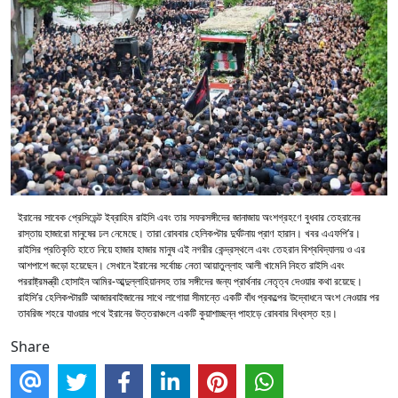
ইরানের সাবেক প্রেসিডেন্ট ইব্রাহিম রাইসি এবং তার সফরসঙ্গীদের জানাজায় অংশগ্রহণে বুধবার তেহরানের
রাস্তায় হাজারো মানুষের ঢল নেমেছে। তারা রোববার হেলিকপ্টার দুর্ঘটনায় প্রাণ হারান। খবর এএফপি’র।
রাইসির প্রতিকৃতি হাতে নিয়ে হাজার হাজার মানুষ এই নগরীর কেন্দ্রস্থলে এবং তেহরান বিশ্ববিদ্যালয় ও এর
আশপাশে জড়ো হয়েছেন। সেখানে ইরানের সর্বোচ্চ নেতা আয়াতুল্লাহ আলী খামেনি নিহত রাইসি এবং
পররাষ্ট্রমন্ত্রী হোসাইন আমির-আব্দুল্লাহিয়ানসহ তার সঙ্গীদের জন্য প্রার্থনার নেতৃত্ব দেওয়ার কথা রয়েছে।
রাইসি’র হেলিকপ্টারটি আজারবাইজানের সাথে লাগোয়া সীমান্তে একটি বাঁধ প্রকল্পের উদ্বোধনে অংশ নেওয়ার পর
তাবরিজ শহরে যাওয়ার পথে ইরানের উত্তরাঞ্চলে একটি কুয়াশাচ্ছন্ন পাহাড়ে রোববার বিধ্বস্ত হয়।
Share