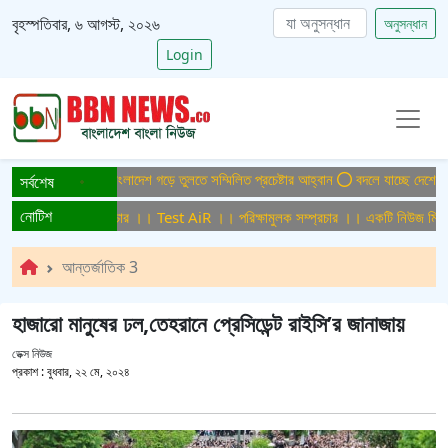
বৃহস্পতিবার, ৬ আগস্ট, ২০২৬
অনুসন্ধান
Login
হেপাটাইটিসমুক্ত বাংলাদেশ গড়ে তুলতে সম্মিলিত প্রচেষ্টার আহ্বান
বদলে যাচ্ছে দেশের বিমা
সর্বশেষ
নোটিশ
পরিক্ষামুলক সম্প্রচার ।। Test AiR ।। পরিক্ষামুলক সম্প্রচার ।। একটি নিউজ মিডিয়া
আন্তর্জাতিক 3
হাজারো মানুষের ঢল,তেহরানে প্রেসিডেন্ট রাইসি’র জানাজায়
ডেক্স নিউজ
প্রকাশ :
বুধবার, ২২ মে, ২০২৪