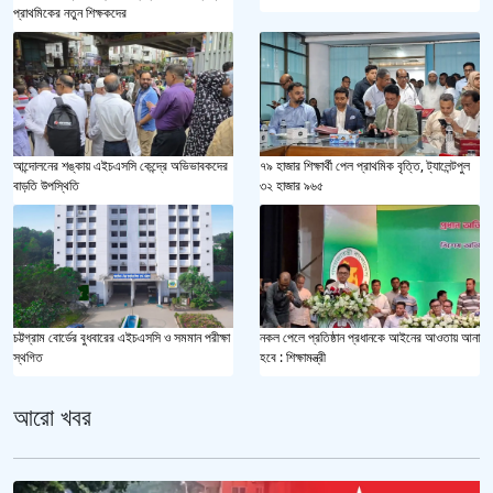
প্রাথমিকের নতুন শিক্ষকদের
আন্দোলনের শঙ্কায় এইচএসসি কেন্দ্রে অভিভাবকদের
৭৯ হাজার শিক্ষার্থী পেল প্রাথমিক বৃত্তি, ট্যালেন্টপুল
বাড়তি উপস্থিতি
৩২ হাজার ৯৬৫
চট্টগ্রাম বোর্ডের বুধবারের এইচএসসি ও সমমান পরীক্ষা
নকল পেলে প্রতিষ্ঠান প্রধানকে আইনের আওতায় আনা
স্থগিত
হবে : শিক্ষামন্ত্রী
আরো খবর