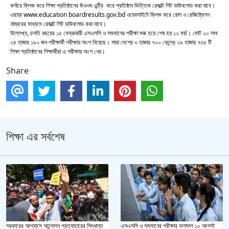
কর্নারে ক্লিক করে শিক্ষা প্রতিষ্ঠানের ঊওওঘ এন্ট্রি করে প্রতিষ্ঠান ভিত্তিক রেজাল্ট শিট ডাউনলোড করা যাবে।
এছাড়া www.education boardresults.gov.bd ওয়েবসাইটে ক্লিক করে রোল ও রেজিষ্ট্রেশন
নাম্বরের মাধ্যমে রেজাল্ট শিট ডাউনলোড করা যাবে।
উল্লেখ্য, চলতি বছরের ১৫ ফেব্রুয়ারী এসএসসি ও সমমানের পরীক্ষা শুরু হয়ে শেষ হয় ১২ মার্চ। মোট ২০ লাখ
২৪ হাজার ১৯২ জন পরীক্ষার্থী পরীক্ষায় অংশ নিয়েছে। সারা দেশের ৩ হাজার ৭০০ কেন্দ্রে ২৯ হাজার ৭৩৫ টি
শিক্ষা প্রতিষ্ঠানের শিক্ষার্থীরা এ পরীক্ষায় অংশ নেয়।
Share
শিক্ষা এর সর্বশেষ
এসএসসি ও সমমানের পরীক্ষার ফলাফল ১০ আগস্ট
সরকারের আশ্বাসে আন্দোলন প্রত্যাহারের সিদ্ধান্ত