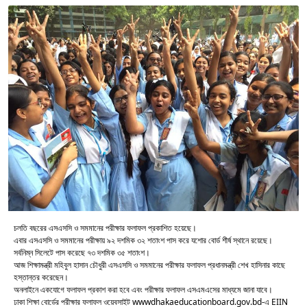
চলতি বছরের এসএসসি ও সমমানের পরীক্ষার ফলাফল প্রকাশিত হয়েছে।
এবার এসএসসি ও সমমানের পরীক্ষায় ৯২ দশমিক ৩২ শতাংশ পাস করে যশোর বোর্ড শীর্ষ স্থানে রয়েছে।
সর্বনিম্ন সিলেটে পাস করেছে ৭৩ দশমিক ৩৫ শতাংশ।
আজ শিক্ষামন্ত্রী মহিবুল হাসান চৌধুরী এসএসসি ও সমমানের পরীক্ষার ফলাফল প্রধানমন্ত্রী শেখ হাসিনার কাছে
হস্তান্তর করেছেন।
অনলাইনে একযোগে ফলাফল প্রকাশ করা হবে এবং পরীক্ষার ফলাফল এসএমএসের মাধ্যমে জানা যাবে।
ঢাকা শিক্ষা বোর্ডের পরীক্ষার ফলাফল ওয়েবসাইট wwwdhakaeducationboard.gov.bd-এ EIIN