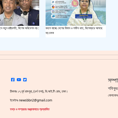
সয়াবি
জাল ভ
ে নতুন রাষ্ট্রপতি, বিশেষ অধিবেশন নয় :
বদলে যাচ্ছে দেশের বিমান ও পর্যটন খাত, ডিসেম্বরে আসছে
বড় চমক
‘শ্লী
শহীদ 
স্বরাষ
খুলন
সম্প
শফিকুর
আজ ম
ঠিকানাঃ ১৭,পূর্ব রামপুরা, (৪র্থ তলা), ডি.আই.টি রোড, ঢাকা।
যোগাযো
ইমেইলঃ newsbbn2@gmail.com
দেশের
তথ্য ও সম্প্রচার মন্ত্রানালায়ে প্রস্থাবিত
একুশে