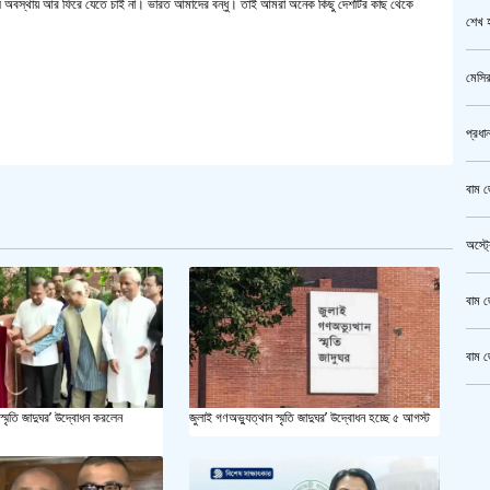
সে অবস্থায় আর ফিরে যেতে চাই না। ভারত আমাদের বন্ধু। তাই আমরা অনেক কিছু দেশটির কাছ থেকে
শেখ হ
মেসির
প্রধা
বাম জ
অস্ট্
বাম জ
বাম জ
ক্রি
স্মৃতি জাদুঘর’ উদ্বোধন করলেন
জুলাই গণঅভ্যুত্থান স্মৃতি জাদুঘর’ উদ্বোধন হচ্ছে ৫ আগস্ট
গাজীপ