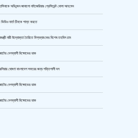
াসিনাকে অভিনন্দন জানালো নাইজেরিয়ার প্রেসিডেন্ট বোলা আহমেদ
কী কারণে ইরানে অভিযান স্থগিত
রেখেছেন, জানালেন ট্রাম্প
 ভিডিও বার্তা চীনকে শান্ত করতে
নমন্ত্রী নারী উদ্যোক্তা তৈরিতে বিশ্বব্যাংকের বিশেষ তহবিল চান
একরামুল হত্যা : হাসিনা-বেনজীরসহ ৮
জনের নামে গ্রেপ্তারি পরোয়ানা
োটের দেশব্যাপী বিক্ষোভের ডাক
রেলিয়ার ঘোষণা বাংলাদেশ সফরের জন্য শক্তিশালী দল
ভারতের শিক্ষামন্ত্রী ধর্মেন্দ্র প্রধানের
পদত্যাগ
োটের দেশব্যাপী বিক্ষোভের ডাক
োটের দেশব্যাপী বিক্ষোভের ডাক
কোনো সেটেলমেন্ট হবে না, থার্ড টার্মিনাল
কেটার আল আমিন,ফের বিয়ে করলেন
প্রকল্পে দুর্নীতিকারীদের ছাড় নয়
ুর মহাসড়ক অবরোধ,সিটি করপোরেশনের গাড়ি চাপায় শ্রমিক নিহত