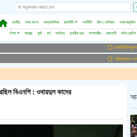
জাতীয়
সারা-বাংলা
আন্তর্জাতিক
রাজনীতি
অর্থনীতি
শিল্প ও বাণিজ্য
তথ্যপ্রযুক্তি
শিক্ষা
স্বাস্থ্য
কৃষি
ধর্ম
সাহিত্য
চাকরীর খবর
সম্পাদকীয়
রাজধানী
ঘটনা-দূঘর্টনা
হেপাটাইটিসমুক্ত বাংলাদেশ
পরিক্ষামুলক সম্প্রচা
করেছিল বিএনপি : ওবায়দুল কাদের
আ