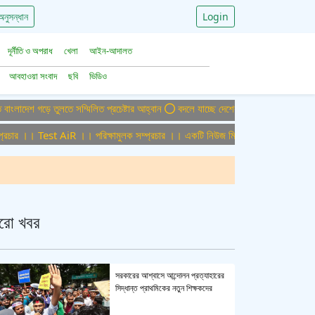
অনুসন্ধান
Login
দূর্নীতি ও অপরাধ
খেলা
আইন-আদালত
আবহাওয়া সংবাদ
ছবি
ভিডিও
 গড়ে তুলতে সম্মিলিত প্রচেষ্টার আহ্বান
বদলে যাচ্ছে দেশের বিমান ও পর্যটন খাত, ডিসেম্ব
র ।। Test AiR ।। পরিক্ষামুলক সম্প্রচার ।। একটি নিউজ মিডিয়া হাউজের জন্য অফিস এডম
রো খবর
সরকারের আশ্বাসে আন্দোলন প্রত্যাহারের
সিদ্ধান্ত প্রাথমিকের নতুন শিক্ষকদের